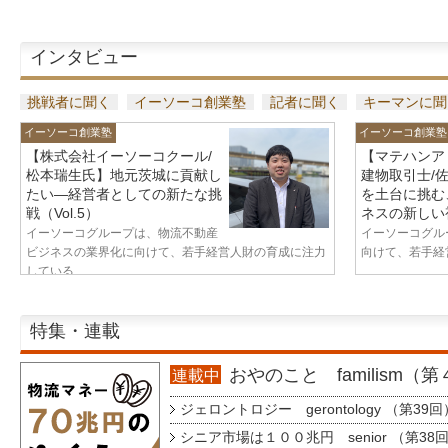
インタビュー
挑戦者に聞く
イーソーコ創業塾
記者に聞く
キーマンに聞
イーソーコ創業塾
イーソーコ創業塾
【株式会社イーソーコクール/
【マテハンア
松本瑞生氏】地元茨城に貢献し
建物取引士/
たい—経営者としての新たな挑
を土台に挑む
戦（Vol.5）
ネスの新しい視
イーソーコグループは、物流不動産
イーソーコグル
ビジネスの業界化に向けて、若手経営人財の育成に注力
向けて、若手経営
している...
特集・連載
おやのこと familism（
連載中
ジェロントロジー gerontology （第39回
シニア市場は１００兆円 senior （第38