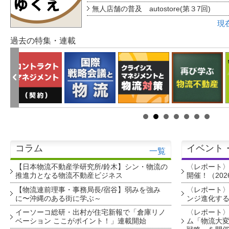
無人店舗の普及 autostore(第３7回)
現
過去の特集・連載
コラム
イベント
一覧
【日本物流不動産学研究所/鈴木】シン・物流の
〈レポート
推進力となる物流不動産ビジネス
開催！（202
【物流連前理事・事務局長/宿谷】弱みを強み
〈レポート〉
に〜沖縄のある街に学ぶ～
ンジ進化す
イーソーコ総研・出村が住宅新報で「倉庫リノ
〈レポート
ベーション ここがポイント！」連載開始
ム「物流大変