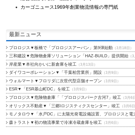
カーゴニュース1969年創業物流情報の専門紙
最新ニュース
プロロジス▼板橋で「プロロジスアーバン」第9弾始動
（3月18日）
三和建設▼危険物倉庫ソリューション「HAZ-BUILD」提供開始
（3
岸産業▼本社向かいに新倉庫を竣工
（3月13日）
ダイワコーポレーション▼「千葉柏営業所」開設
（3月9日）
ウォルマート▼フロリダに次世代型店舗オープン
（3月9日）
ESR▼「ESR基山町DC」を竣工
（3月9日）
プロロジス▼危険物倉庫「「プロロジスパーク古河7」竣工
（3月6
オリックス不動産▼「三郷Iロジスティクスセンター」竣工
（3月6
モノタロウ▼「水戸DC」に太陽光発電設備設置、プロロジスと電
森トラスト▼初の物流事業で冷凍冷蔵倉庫を竣工
（3月6日）