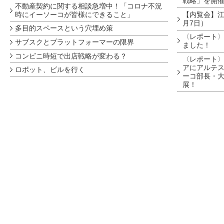
戦略」を開
不動産契約に関する相談急増中！「コロナ不況
時にイーソーコが皆様にできること」
【内覧会】江戸
月7日）
多目的スペースという穴埋め策
〈レポート〉
サブスクとプラットフォーマーの限界
ました！
コンビニ時短で出店戦略が変わる？
〈レポート〉
アにアルテ
ロボット、ビルを行く
ーコ部長・大
展！