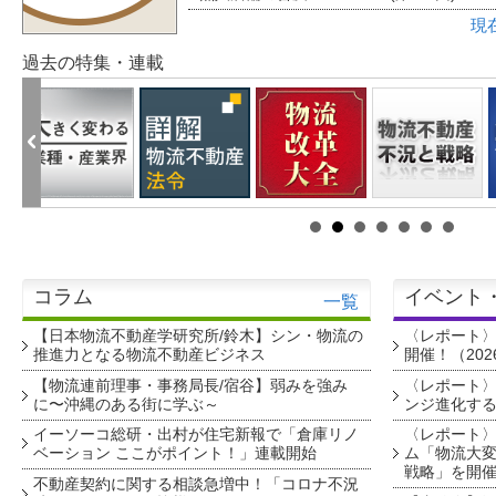
現
過去の特集・連載
コラム
イベント
一覧
【日本物流不動産学研究所/鈴木】シン・物流の
〈レポート
推進力となる物流不動産ビジネス
開催！（202
【物流連前理事・事務局長/宿谷】弱みを強み
〈レポート〉
に〜沖縄のある街に学ぶ～
ンジ進化す
イーソーコ総研・出村が住宅新報で「倉庫リノ
〈レポート
ベーション ここがポイント！」連載開始
ム「物流大変
戦略」を開
不動産契約に関する相談急増中！「コロナ不況