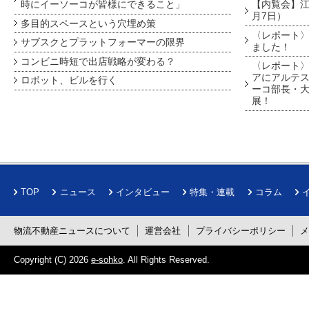
時にイーソーコが皆様にできること」
【内覧会】江戸
月7日）
多目的スペースという穴埋め策
〈レポート〉
サブスクとプラットフォーマーの限界
ました！
コンビニ時短で出店戦略が変わる？
〈レポート〉
アにアルテ
ロボット、ビルを行く
ーコ部長・大
展！
TOP
ニュース
インタビュー
特集・連載
コラム
物流不動産ニュースについて
運営会社
プライバシーポリシー
Copyright (C) 2026
e-sohko
. All Rights Reserved.