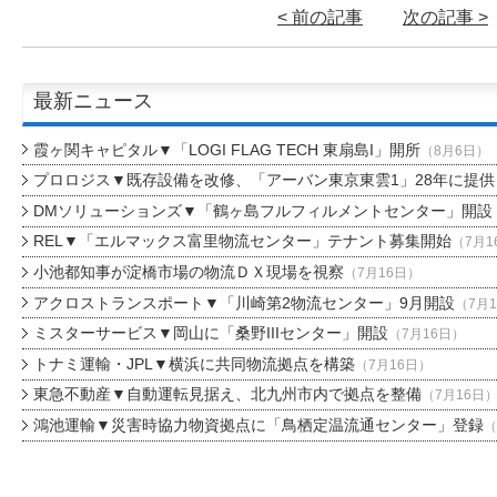
< 前の記事
次の記事 >
最新ニュース
霞ヶ関キャピタル▼「LOGI FLAG TECH 東扇島I」開所
（8月6日）
プロロジス▼既存設備を改修、「アーバン東京東雲1」28年に提供
DMソリューションズ▼「鶴ヶ島フルフィルメントセンター」開設
REL▼「エルマックス富里物流センター」テナント募集開始
（7月1
小池都知事が淀橋市場の物流ＤＸ現場を視察
（7月16日）
アクロストランスポート▼「川崎第2物流センター」9月開設
（7月
ミスターサービス▼岡山に「桑野IIIセンター」開設
（7月16日）
トナミ運輸・JPL▼横浜に共同物流拠点を構築
（7月16日）
東急不動産▼自動運転見据え、北九州市内で拠点を整備
（7月16日
鴻池運輸▼災害時協力物資拠点に「鳥栖定温流通センター」登録
（