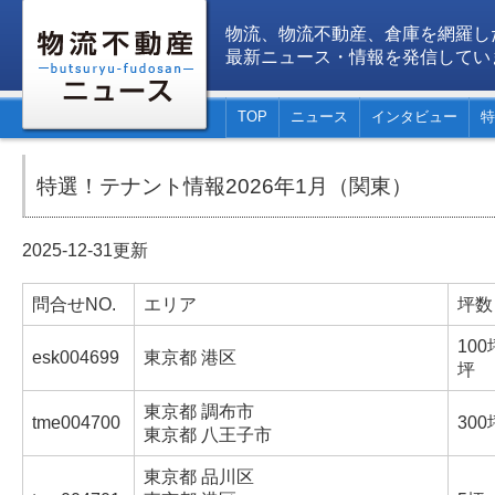
物流、物流不動産、倉庫を網羅し
最新ニュース・情報を発信してい
TOP
ニュース
インタビュー
特
特選！テナント情報2026年1月（関東）
2025-12-31更新
問合せNO.
エリア
坪数
100
esk004699
東京都 港区
坪
東京都 調布市
tme004700
300
東京都 八王子市
東京都 品川区