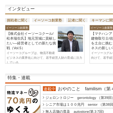
インタビュー
挑戦者に聞く
イーソーコ創業塾
記者に聞く
キーマンに聞
イーソーコ創業塾
イーソーコ創業塾
【株式会社イーソーコクール/
【マテハンア
松本瑞生氏】地元茨城に貢献し
建物取引士/
たい—経営者としての新たな挑
を土台に挑む
戦（Vol.5）
ネスの新しい視
イーソーコグループは、物流不動産
イーソーコグル
ビジネスの業界化に向けて、若手経営人財の育成に注力
向けて、若手経営
している...
特集・連載
おやのこと familism（
連載中
ジェロントロジー gerontology （第39回
シニア市場は１００兆円 senior （第38
無人店舗の普及 autostore(第３7回)