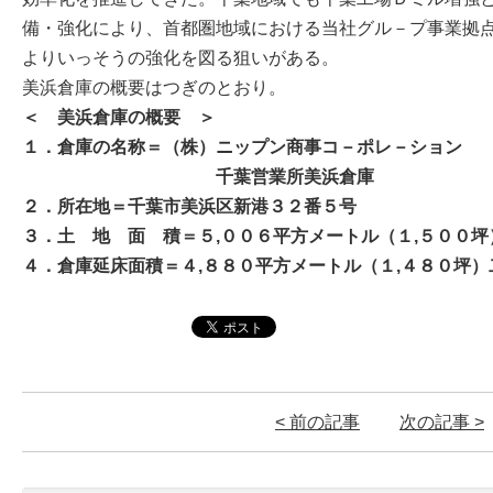
備・強化により、首都圏地域における当社グル－プ事業拠
よりいっそうの強化を図る狙いがある。
美浜倉庫の概要はつぎのとおり。
＜ 美浜倉庫の概要 ＞
１．倉庫の名称＝（株）ニップン商事コ－ポレ－ション
千葉営業所美浜倉庫
２．所在地＝千葉市美浜区新港３２番５号
３．土 地 面 積＝５,００６平方メートル（１,５００坪
４．倉庫延床面積＝４,８８０平方メートル（１,４８０坪）
< 前の記事
次の記事 >