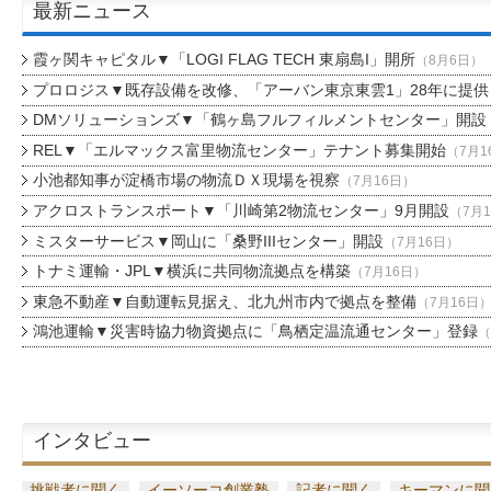
最新ニュース
霞ヶ関キャピタル▼「LOGI FLAG TECH 東扇島I」開所
（8月6日）
プロロジス▼既存設備を改修、「アーバン東京東雲1」28年に提供
DMソリューションズ▼「鶴ヶ島フルフィルメントセンター」開設
REL▼「エルマックス富里物流センター」テナント募集開始
（7月1
小池都知事が淀橋市場の物流ＤＸ現場を視察
（7月16日）
アクロストランスポート▼「川崎第2物流センター」9月開設
（7月
ミスターサービス▼岡山に「桑野IIIセンター」開設
（7月16日）
トナミ運輸・JPL▼横浜に共同物流拠点を構築
（7月16日）
東急不動産▼自動運転見据え、北九州市内で拠点を整備
（7月16日
鴻池運輸▼災害時協力物資拠点に「鳥栖定温流通センター」登録
（
インタビュー
挑戦者に聞く
イーソーコ創業塾
記者に聞く
キーマンに聞