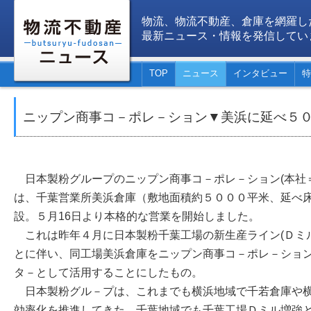
物流、物流不動産、倉庫を網羅し
最新ニュース・情報を発信してい
TOP
ニュース
インタビュー
特
ニップン商事コ－ポレ－ション▼美浜に延べ５
日本製粉グループのニップン商事コ－ポレ－ション(本社
は、千葉営業所美浜倉庫（敷地面積約５０００平米、延べ
設。５月16日より本格的な営業を開始しました。
これは昨年４月に日本製粉千葉工場の新生産ライン(Ｄミ
とに伴い、同工場美浜倉庫をニップン商事コ－ポレ－ショ
タ－として活用することにしたもの。
日本製粉グル－プは、これまでも横浜地域で千若倉庫や横
効率化を推進してきた。千葉地域でも千葉工場Ｄミル増強