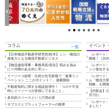
コラム
イベント
一覧
【日本物流不動産学研究所/鈴木】シン・物流の
〈レポート
推進力となる物流不動産ビジネス
開催！（202
【物流連前理事・事務局長/宿谷】弱みを強み
〈レポート〉
に〜沖縄のある街に学ぶ～
ンジ進化す
イーソーコ総研・出村が住宅新報で「倉庫リノ
〈レポート
ベーション ここがポイント！」連載開始
ム「物流大変
戦略」を開
不動産契約に関する相談急増中！「コロナ不況
時にイーソーコが皆様にできること」
【内覧会】江戸
月7日）
多目的スペースという穴埋め策
〈レポート〉
サブスクとプラットフォーマーの限界
ました！