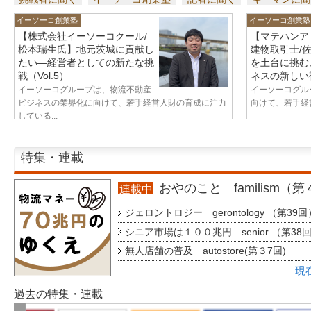
イーソーコ創業塾
イーソーコ創業塾
【株式会社イーソーコクール/
【マテハンア
松本瑞生氏】地元茨城に貢献し
建物取引士/
たい—経営者としての新たな挑
を土台に挑む
戦（Vol.5）
ネスの新しい視
イーソーコグループは、物流不動産
イーソーコグル
ビジネスの業界化に向けて、若手経営人財の育成に注力
向けて、若手経営
している...
特集・連載
おやのこと familism（
連載中
ジェロントロジー gerontology （第39回
シニア市場は１００兆円 senior （第38
無人店舗の普及 autostore(第３7回)
現
過去の特集・連載