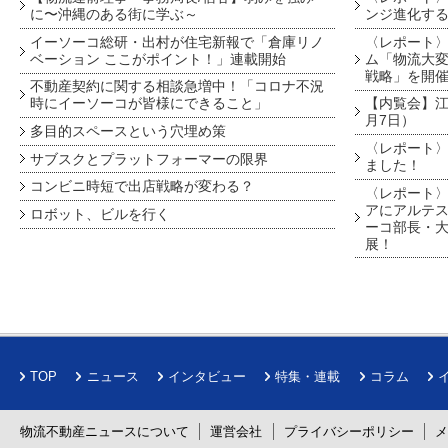
に〜沖縄のある街に学ぶ～
ンジ進化す
イーソーコ総研・出村が住宅新報で「倉庫リノ
〈レポート
ベーション ここがポイント！」連載開始
ム「物流大変
戦略」を開
不動産契約に関する相談急増中！「コロナ不況
時にイーソーコが皆様にできること」
【内覧会】江戸
月7日）
多目的スペースという穴埋め策
〈レポート〉
サブスクとプラットフォーマーの限界
ました！
コンビニ時短で出店戦略が変わる？
〈レポート〉
アにアルテ
ロボット、ビルを行く
ーコ部長・大
展！
TOP
ニュース
インタビュー
特集・連載
コラム
物流不動産ニュースについて
運営会社
プライバシーポリシー