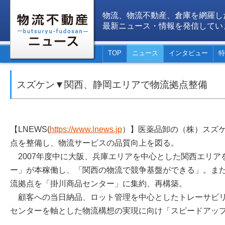
物流、物流不動産、倉庫を網羅し
最新ニュース・情報を発信してい
TOP
ニュース
インタビュー
特
スズケン▼関西、静岡エリアで物流拠点整備
【LNEWS(
https://www.lnews.jp
）】医薬品卸の（株）スズ
点を整備し、物流サービスの品質向上を図る。
2007年度中に大阪、兵庫エリアを中心とした関西エリア
ー」が本稼働し、「関西の物流で競争基盤ができる」。ま
流拠点を「掛川商品センター」に集約、再構築。
顧客への当日納品、ロット管理を中心としたトレーサビリ
センターを軸とした物流構想の実現に向け「スピードアッ