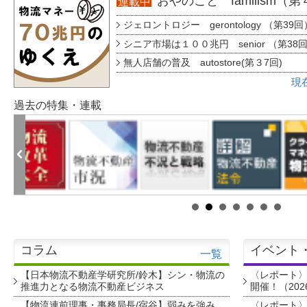
おやのこと familism（
連載中
ジェロントロジー gerontology （第39回
シニア市場は１００兆円 senior （第38
無人店舗の普及 autostore(第３7回)
現
過去の特集・連載
コラム
イベント
一覧
【日本物流不動産学研究所/鈴木】シン・物流の
〈レポート
推進力となる物流不動産ビジネス
開催！（202
【物流連前理事・事務局長/宿谷】弱みを強み
〈レポート〉