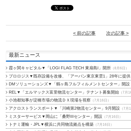
< 前の記事
次の記事 >
最新ニュース
霞ヶ関キャピタル▼「LOGI FLAG TECH 東扇島I」開所
（8月6日）
プロロジス▼既存設備を改修、「アーバン東京東雲1」28年に提供
DMソリューションズ▼「鶴ヶ島フルフィルメントセンター」開設
REL▼「エルマックス富里物流センター」テナント募集開始
（7月1
小池都知事が淀橋市場の物流ＤＸ現場を視察
（7月16日）
アクロストランスポート▼「川崎第2物流センター」9月開設
（7月
ミスターサービス▼岡山に「桑野IIIセンター」開設
（7月16日）
トナミ運輸・JPL▼横浜に共同物流拠点を構築
（7月16日）