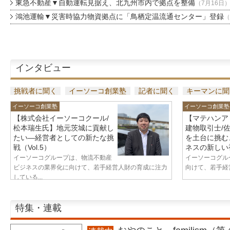
東急不動産▼自動運転見据え、北九州市内で拠点を整備
（7月16日
鴻池運輸▼災害時協力物資拠点に「鳥栖定温流通センター」登録
（
インタビュー
挑戦者に聞く
イーソーコ創業塾
記者に聞く
キーマンに聞
イーソーコ創業塾
イーソーコ創業塾
【株式会社イーソーコクール/
【マテハンア
松本瑞生氏】地元茨城に貢献し
建物取引士/
たい—経営者としての新たな挑
を土台に挑む
戦（Vol.5）
ネスの新しい視
イーソーコグループは、物流不動産
イーソーコグル
ビジネスの業界化に向けて、若手経営人財の育成に注力
向けて、若手経営
している...
特集・連載