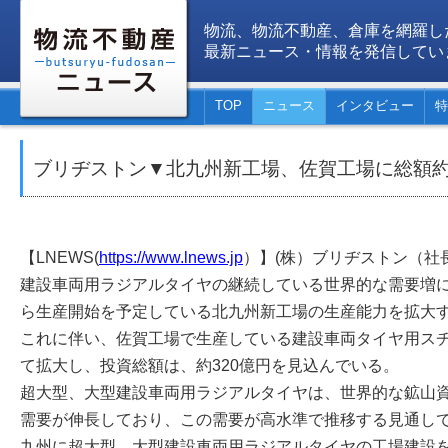
物流、物流不動産、倉庫を網羅し
最新ニュース・情報を発信してい
TOP
ニュース
インタビュー
特
ブリヂストン▼北九州新工場、佐賀工場に総額約
【LNEWS(
https://www.lnews.jp
）】(株）ブリヂストン（社
建設車両用ラジアルタイヤの継続している世界的な需要増に
ら生産開始を予定している北九州新工場の生産能力を拡大
これに伴い、佐賀工場で生産している建設車両タイヤ用ス
て拡大し、投資総額は、約320億円を見込んでいる。
超大型、大型建設車両用ラジアルタイヤは、世界的な鉱山
需要が伸長しており、この需要が高水準で推移する見通し
九州に超大型、大型建設車両用ラジアルタイヤの工場建設