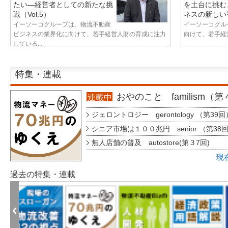
たい—経営者としての新たな挑
を土台に挑む
戦（Vol.5）
ネスの新しい視
イーソーコグループは、物流不動産
イーソーコグル
ビジネスの業界化に向けて、若手経営人財の育成に注力
向けて、若手経営
している...
特集・連載
おやのこと familism（
連載中
ジェロントロジー gerontology （第39回
シニア市場は１００兆円 senior （第38
無人店舗の普及 autostore(第３7回)
現
過去の特集・連載