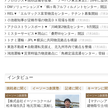
プロロジス▼既存設備を改修、「アーバン東京東雲1」28年に提供
DMソリューションズ▼「鶴ヶ島フルフィルメントセンター」開設
REL▼「エルマックス富里物流センター」テナント募集開始
（7月1
小池都知事が淀橋市場の物流ＤＸ現場を視察
（7月16日）
アクロストランスポート▼「川崎第2物流センター」9月開設
（7月
ミスターサービス▼岡山に「桑野IIIセンター」開設
（7月16日）
トナミ運輸・JPL▼横浜に共同物流拠点を構築
（7月16日）
東急不動産▼自動運転見据え、北九州市内で拠点を整備
（7月16日
鴻池運輸▼災害時協力物資拠点に「鳥栖定温流通センター」登録
（
インタビュー
挑戦者に聞く
イーソーコ創業塾
記者に聞く
キーマンに聞
イーソーコ創業塾
イーソーコ創業塾
【株式会社イーソーコクール/
【マテハンア
松本瑞生氏】地元茨城に貢献し
建物取引士/