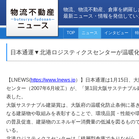
物流、物流不動産、倉庫を網羅し
最新ニュース・情報を発信してい
TOP
ニュース
インタビュー
特
日本通運▼北港ロジスティクスセンターが温暖
【LNEWS(
https://www.lnews.jp
）】日本通運は1月15日、
センター（2007年6月竣工）が、「第1回大阪サステナブ
表した。
大阪サステナブル建築賞は、大阪府の温暖化防止条例に基
なる建築物や取組みを表彰することで、環境品質・性能や
の普及促進、建築物のエネルギー消費量の低減を図るもので、
いる。
北港ロジスティクスセンターは「積層型倉庫でありながら