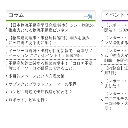
コラム
イベント
一覧
【日本物流不動産学研究所/鈴木】シン・物流の
〈レポート
推進力となる物流不動産ビジネス
開催！（202
【物流連前理事・事務局長/宿谷】弱みを強み
〈レポート〉
に〜沖縄のある街に学ぶ～
ンジ進化す
イーソーコ総研・出村が住宅新報で「倉庫リノ
〈レポート
ベーション ここがポイント！」連載開始
ム「物流大変
戦略」を開
不動産契約に関する相談急増中！「コロナ不況
時にイーソーコが皆様にできること」
【内覧会】江戸
月7日）
多目的スペースという穴埋め策
〈レポート〉
サブスクとプラットフォーマーの限界
ました！
コンビニ時短で出店戦略が変わる？
〈レポート〉
アにアルテ
ロボット、ビルを行く
ーコ部長・大
展！