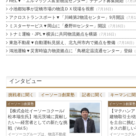
REL▼「エルマックス富里物流センター」テナント募集開始
（7月1
小池都知事が淀橋市場の物流ＤＸ現場を視察
（7月16日）
アクロストランスポート▼「川崎第2物流センター」9月開設
（7月
ミスターサービス▼岡山に「桑野IIIセンター」開設
（7月16日）
トナミ運輸・JPL▼横浜に共同物流拠点を構築
（7月16日）
東急不動産▼自動運転見据え、北九州市内で拠点を整備
（7月16日
鴻池運輸▼災害時協力物資拠点に「鳥栖定温流通センター」登録
（
インタビュー
挑戦者に聞く
イーソーコ創業塾
記者に聞く
キーマンに聞
イーソーコ創業塾
イーソーコ創業塾
【株式会社イーソーコクール/
【マテハンア
松本瑞生氏】地元茨城に貢献し
建物取引士/
たい—経営者としての新たな挑
を土台に挑む
戦（Vol.5）
ネスの新しい視
イーソーコグループは、物流不動産
イーソーコグル