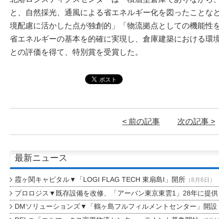
と、自然採光、通風による省エネルギー化を図ったことな
境配慮に活かした点が独創的」「物流拠点としての機能性
省エネルギーの基本を的確に実現し、倉庫建築における環
との評価を得て、特別賞を受賞した。
< 前の記事
次の記事 >
最新ニュース
霞ヶ関キャピタル▼「LOGI FLAG TECH 東扇島I」開所
（8月6日）
プロロジス▼既存設備を改修、「アーバン東京東雲1」28年に提供
DMソリューションズ▼「鶴ヶ島フルフィルメントセンター」開設