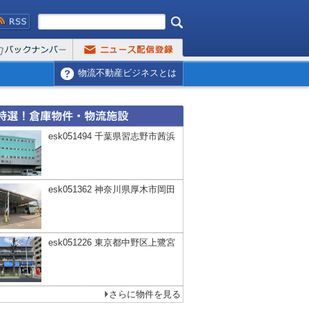
物流不動産ビジネスとは
esk051494 千葉県習志野市茜浜
esk051362 神奈川県厚木市岡田
esk051226 東京都中野区上鷺宮
さらに物件を見る