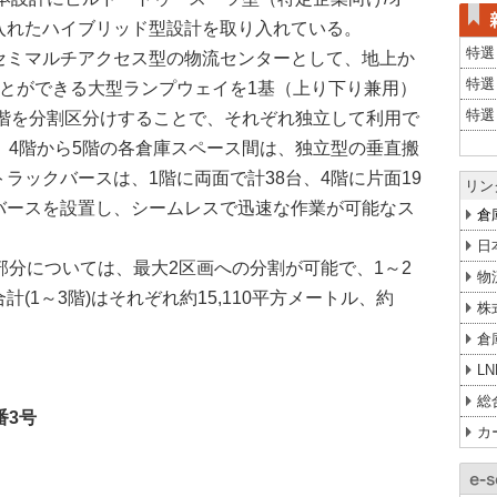
入れたハイブリッド型設計を取り入れている。
特選
ミマルチアクセス型の物流センターとして、地上か
特選
ことができる大型ランプウェイを1基（上り下り兼用）
特選
5階を分割区分けすることで、それぞれ独立して利用で
、4階から5階の各倉庫スペース間は、独立型の垂直搬
ラックバースは、1階に両面で計38台、4階に片面19
リン
バースを設置し、シームレスで迅速な作業が可能なス
倉
日
分については、最大2区画への分割が可能で、1～2
物
(1～3階)はそれぞれ約15,110平方メートル、約
株
倉
L
総
番3号
カ