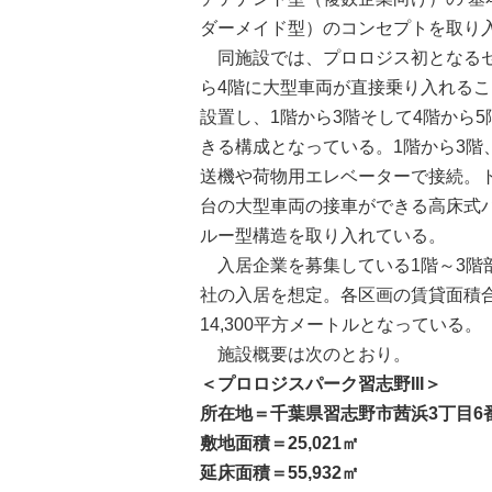
ダーメイド型）のコンセプトを取り
同施設では、プロロジス初となるセ
ら4階に大型車両が直接乗り入れる
設置し、1階から3階そして4階から
きる構成となっている。1階から3階
送機や荷物用エレベーターで接続。ト
台の大型車両の接車ができる高床式
ルー型構造を取り入れている。
入居企業を募集している1階～3階部
社の入居を想定。各区画の賃貸面積合計
14,300平方メートルとなっている。
施設概要は次のとおり。
＜プロロジスパーク習志野III＞
所在地＝千葉県習志野市茜浜3丁目6
敷地面積＝25,021㎡
延床面積＝55,932㎡