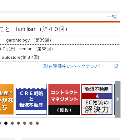
一覧
と familism（第４０回）
erontology （第39回）
兆円 senior （第38回）
tostore(第３7回)
現在連載中のバックナンバー 一覧