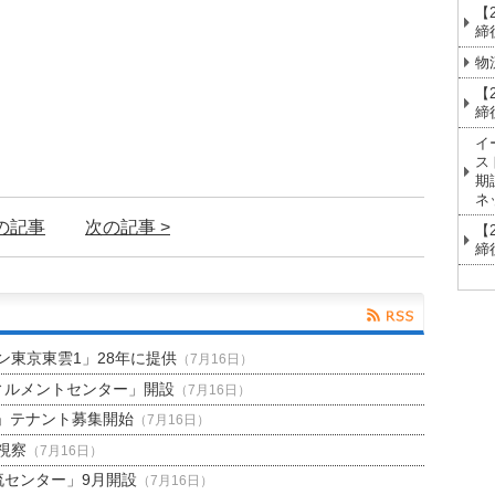
【
締
物
【
締
イ
ス
期
ネ
前の記事
次の記事 >
【
締
東京東雲1」28年に提供
（7月16日）
ィルメントセンター」開設
（7月16日）
」テナント募集開始
（7月16日）
視察
（7月16日）
流センター」9月開設
（7月16日）