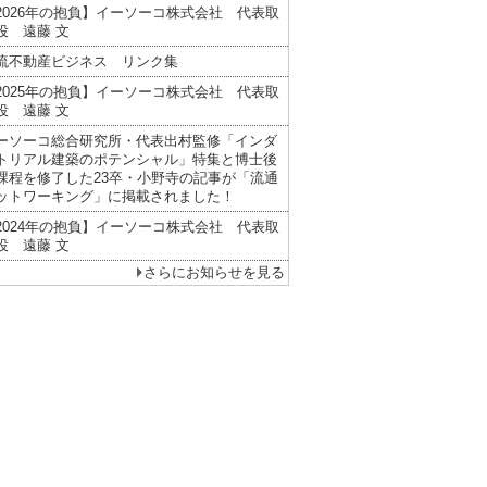
2026年の抱負】イーソーコ株式会社 代表取
役 遠藤 文
流不動産ビジネス リンク集
2025年の抱負】イーソーコ株式会社 代表取
役 遠藤 文
ーソーコ総合研究所・代表出村監修「インダ
トリアル建築のポテンシャル」特集と博士後
課程を修了した23卒・小野寺の記事が「流通
ットワーキング」に掲載されました！
2024年の抱負】イーソーコ株式会社 代表取
役 遠藤 文
さらにお知らせを見る