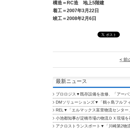
構造＝RC造 地上5階建
着工＝2007年3月22日
竣工＝2008年2月6日
< 
最新ニュース
プロロジス▼既存設備を改修、「アーバン
DMソリューションズ▼「鶴ヶ島フルフ
REL▼「エルマックス富里物流センター
小池都知事が淀橋市場の物流ＤＸ現場を
アクロストランスポート▼「川崎第2物