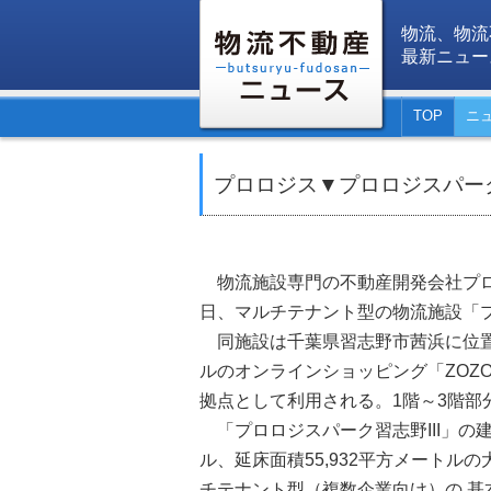
物流、物流
最新ニュー
TOP
ニ
プロロジス▼プロロジスパー
物流施設専門の不動産開発会社プロ
日、マルチテナント型の物流施設「
同施設は千葉県習志野市茜浜に位置
ルのオンラインショッピング「ZOZ
拠点として利用される。1階～3階部
「プロロジスパーク習志野III」の建
ル、延床面積55,932平方メートル
チテナント型（複数企業向け）の 基