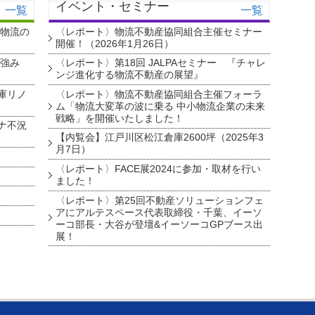
イベント・セミナー
一覧
一覧
・物流の
〈レポート〉物流不動産協同組合主催セミナー
開催！（2026年1月26日）
を強み
〈レポート〉第18回 JALPAセミナー 『チャレ
ンジ進化する物流不動産の展望』
庫リノ
〈レポート〉物流不動産協同組合主催フォーラ
ム「物流大変革の波に乗る 中小物流企業の未来
戦略」を開催いたしました！
ナ不況
【内覧会】江戸川区松江倉庫2600坪（2025年3
月7日）
〈レポート〉FACE展2024に参加・取材を行い
ました！
〈レポート〉第25回不動産ソリューションフェ
アにアルテスペース代表取締役・千葉、イーソ
ーコ部長・大谷が登壇&イーソーコGPブース出
展！