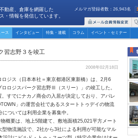
メルマガ登録者数：26,943名
不動産、倉庫を網羅した
ス・情報を発信しています。
ュース
インタビュー
特集・連載
コラム
イベント・セミナー
ク習志野３を竣工
2008年02月18日
ロジス（日本本社＝東京都港区東新橋）は、2月6
プロロジスパーク習志野Ⅲ（スリー）」の竣工した。
。すでにナカノ商会の入居が決定しており、アパレ
OTOWN」の運営会社であるスタートトゥデイの物流
分については利用企業を募集中。
物概要は、地上5階建て、敷地面積25,021平方メート
の大型物流施設で、2社から3社による利用が可能なマル
本設計にビルド・トゥ・スーツ型（特定企業向け/オー