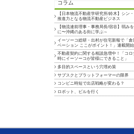
コラム
【日本物流不動産学研究所/鈴木】シン
推進力となる物流不動産ビジネス
【物流連前理事・事務局長/宿谷】弱み
に〜沖縄のある街に学ぶ～
イーソーコ総研・出村が住宅新報で「倉
ベーション ここがポイント！」連載開始
不動産契約に関する相談急増中！「コロ
時にイーソーコが皆様にできること」
多目的スペースという穴埋め策
サブスクとプラットフォーマーの限界
コンビニ時短で出店戦略が変わる？
ロボット、ビルを行く