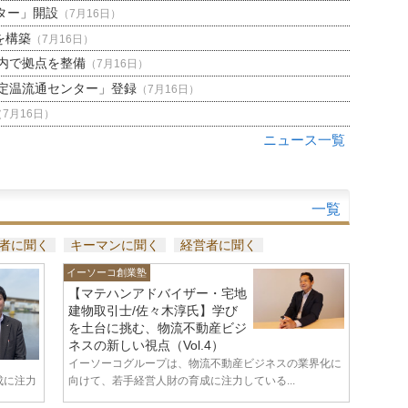
ター」開設
（7月16日）
を構築
（7月16日）
内で拠点を整備
（7月16日）
定温流通センター」登録
（7月16日）
（7月16日）
ニュース一覧
一覧
者に聞く
キーマンに聞く
経営者に聞く
イーソーコ創業塾
【マテハンアドバイザー・宅地
建物取引士/佐々木淳氏】学び
を土台に挑む、物流不動産ビジ
ネスの新しい視点（Vol.4）
イーソーコグループは、物流不動産ビジネスの業界化に
成に注力
向けて、若手経営人財の育成に注力している...