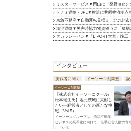
ミスターサービス▼岡山に「桑野IIIセン
トナミ運輸・JPL▼横浜に共同物流拠点
東急不動産▼自動運転見据え、北九州市
鴻池運輸▼災害時協力物資拠点に「鳥栖
タカラレーベン▼「L.PORT大宮」竣工
インタビュー
挑戦者に聞く
イーソーコ創業塾
記
イーソーコ創業塾
【株式会社イーソーコクール/
松本瑞生氏】地元茨城に貢献し
たい—経営者としての新たな挑
戦（Vol.5）
イーソーコグループは、物流不動産
ビジネスの業界化に向けて、若手経営人財の育
している...