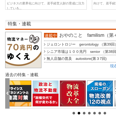
ビジネスの業界化に向けて、若手経営人財の育成に注力
向けて、若手経営
している...
特集・連載
おやのこと familism（
連載中
ジェロントロジー gerontology （第39回
シニア市場は１００兆円 senior （第38
無人店舗の普及 autostore(第３7回)
現
過去の特集・連載