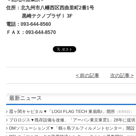
住所：北九州市八幡西区西曲里町2番1号
黒崎テクノプラザⅠ 3F
電話：093-644-8560
ＦＡＸ：093-644-8570
< 前の記事
次の記事 >
最新ニュース
霞ヶ関キャピタル▼「LOGI FLAG TECH 東扇島I」開所
（8月6日）
プロロジス▼既存設備を改修、「アーバン東京東雲1」28年に提供
DMソリューションズ▼「鶴ヶ島フルフィルメントセンター」開設