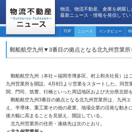
物流、物流不動産、倉庫を網羅し
最新ニュース・情報を発信してい
TOP
ニュース
インタビュー
特
郵船航空九州▼3番目の拠点となる北九州営業所
郵船航空九州（本社＝福岡市博多区、村上和夫社長）はこ
九州営業所を開設。4月8日より営業をスタートした。同営
関、門司、筑豊、行橋といった周辺地区および大分県北部
郵船航空九州3番目の拠点となる北九州営業所は、九州エ
え、半導体、重工業その他の産業、地場企業の活発な動き
後大幅に高まることを見据え、開設している。
北九州営業所の住所・連絡先は次のとおり。
＜北九州営業所＞