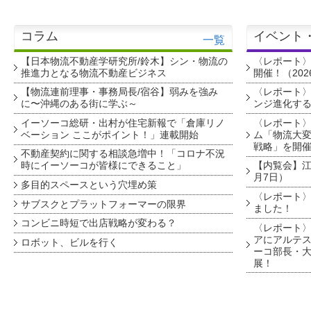
コラム
イベント
一覧
【日本物流不動産学研究所/鈴木】シン・物流の
〈レポート
推進力となる物流不動産ビジネス
開催！（202
【物流連前理事・事務局長/宿谷】弱みを強み
〈レポート〉
に〜沖縄のある街に学ぶ～
ンジ進化す
イーソーコ総研・出村が住宅新報で「倉庫リノ
〈レポート
ベーション ここがポイント！」連載開始
ム「物流大変
戦略」を開
不動産契約に関する相談急増中！「コロナ不況
時にイーソーコが皆様にできること」
【内覧会】江戸
月7日）
多目的スペースという穴埋め策
〈レポート〉
サブスクとプラットフォーマーの限界
ました！
コンビニ時短で出店戦略が変わる？
〈レポート〉
アにアルテ
ロボット、ビルを行く
ーコ部長・大
展！