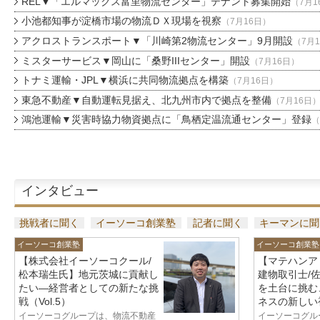
REL▼「エルマックス富里物流センター」テナント募集開始
（7月1
小池都知事が淀橋市場の物流ＤＸ現場を視察
（7月16日）
アクロストランスポート▼「川崎第2物流センター」9月開設
（7月
ミスターサービス▼岡山に「桑野IIIセンター」開設
（7月16日）
トナミ運輸・JPL▼横浜に共同物流拠点を構築
（7月16日）
東急不動産▼自動運転見据え、北九州市内で拠点を整備
（7月16日
鴻池運輸▼災害時協力物資拠点に「鳥栖定温流通センター」登録
（
インタビュー
挑戦者に聞く
イーソーコ創業塾
記者に聞く
キーマンに聞
イーソーコ創業塾
イーソーコ創業塾
【株式会社イーソーコクール/
【マテハンア
松本瑞生氏】地元茨城に貢献し
建物取引士/
たい—経営者としての新たな挑
を土台に挑む
戦（Vol.5）
ネスの新しい視
イーソーコグループは、物流不動産
イーソーコグル