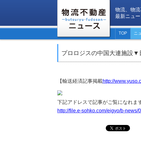
物流、物流
最新ニュー
TOP
ニ
プロロジスの中国大連施設▼
【輸送経済記事掲載
http://www.yuso.c
下記アドレスで記事がご覧になれま
http://file.e-sohko.com/eigyo/b-news