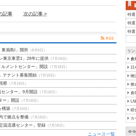
前の記事
次の記事 >
特選
特選
特選
H 東扇島I」開所
（8月6日）
リン
東京東雲1」28年に提供
倉
（7月16日）
ィルメントセンター」開設
日
（7月16日）
」テナント募集開始
（7月16日）
物
視察
（7月16日）
株
流センター」9月開設
（7月16日）
倉
ター」開設
（7月16日）
L
を構築
（7月16日）
総
内で拠点を整備
（7月16日）
カ
定温流通センター」登録
（7月16日）
ニュース一覧