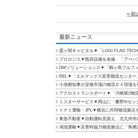
< 
最新ニュース
霞ヶ関キャピタル▼「LOGI FLAG TEC
プロロジス▼既存設備を改修、「アーバン
DMソリューションズ▼「鶴ヶ島フルフ
REL▼「エルマックス富里物流センター
小池都知事が淀橋市場の物流ＤＸ現場を
アクロストランスポート▼「川崎第2物
ミスターサービス▼岡山に「桑野IIIセン
トナミ運輸・JPL▼横浜に共同物流拠点
東急不動産▼自動運転見据え、北九州市
鴻池運輸▼災害時協力物資拠点に「鳥栖