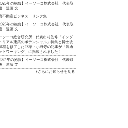
2026年の抱負】イーソーコ株式会社 代表取
役 遠藤 文
流不動産ビジネス リンク集
2025年の抱負】イーソーコ株式会社 代表取
役 遠藤 文
ーソーコ総合研究所・代表出村監修「インダ
トリアル建築のポテンシャル」特集と博士後
課程を修了した23卒・小野寺の記事が「流通
ットワーキング」に掲載されました！
2024年の抱負】イーソーコ株式会社 代表取
役 遠藤 文
さらにお知らせを見る