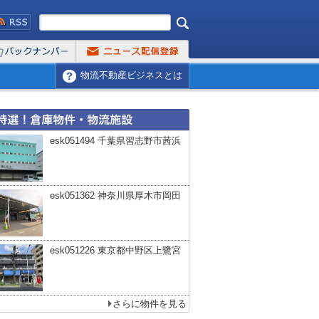
物流不動産ビジネスとは
esk051494 千葉県習志野市茜浜
esk051362 神奈川県厚木市岡田
esk051226 東京都中野区上鷺宮
さらに物件を見る