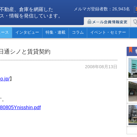
メルマガ登録者数：26,943名
不動産、倉庫を網羅した
ス・情報を発信しています。
ュース
インタビュー
特集・連載
コラム
イベント・セミナー
日通シノと賃貸契約
2008年08月13日
o.jp/
】
す。
/080805Ynisshin.pdf