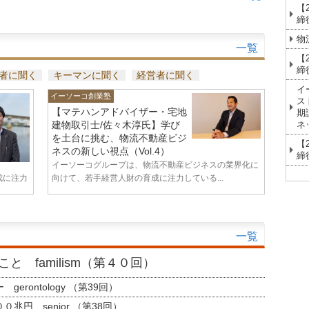
【
締
物
一覧
【
締
者に聞く
キーマンに聞く
経営者に聞く
イ
イーソーコ創業塾
ス
【マテハンアドバイザー・宅地
期
ネ
建物取引士/佐々木淳氏】学び
を土台に挑む、物流不動産ビジ
【
ネスの新しい視点（Vol.4）
締
イーソーコグループは、物流不動産ビジネスの業界化に
成に注力
向けて、若手経営人財の育成に注力している...
一覧
と familism（第４０回）
erontology （第39回）
兆円 senior （第38回）