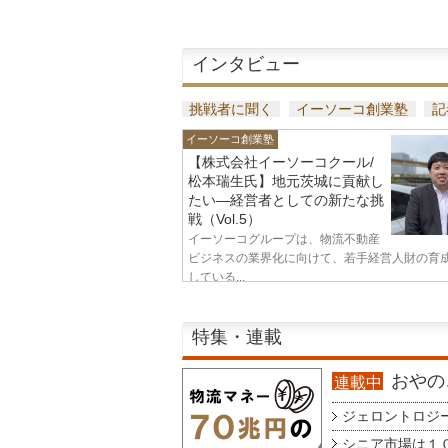
インタビュー
挑戦者に聞く
イーソーコ創業塾
記
イーソーコ創業塾
【株式会社イーソーコクール/
松本瑞生氏】地元茨城に貢献し
たい—経営者としての新たな挑
戦（Vol.5）
イーソーコグループは、物流不動産
ビジネスの業界化に向けて、若手経営人財の育
している...
特集・連載
おやのこ
連載中
ジェロントロジー g
シニア市場は１００