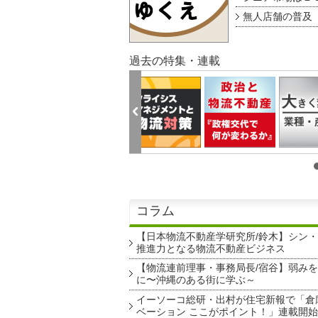
無人店舗の普及 au
過去の特集・連載
コラム
【日本物流不動産学研究所/鈴木】シン
推進力となる物流不動産ビジネス
【物流連前理事・事務局長/宿谷】弱み
に〜沖縄のある街に学ぶ～
イーソーコ総研・出村が住宅新報で「倉
ベーション ここがポイント！」連載開始