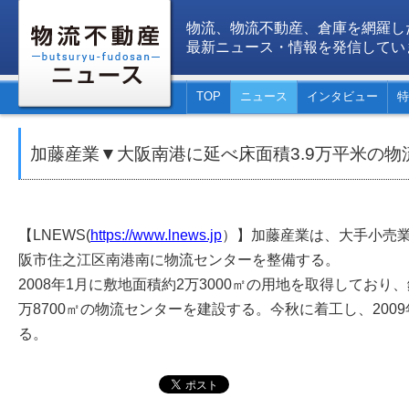
物流、物流不動産、倉庫を網羅し
最新ニュース・情報を発信してい
TOP
ニュース
インタビュー
特
加藤産業▼大阪南港に延べ床面積3.9万平米の
【LNEWS(
https://www.lnews.jp
）】加藤産業は、大手小売
阪市住之江区南港南に物流センターを整備する。
2008年1月に敷地面積約2万3000㎡の用地を取得しており
万8700㎡の物流センターを建設する。今秋に着工し、200
る。