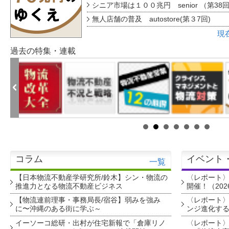
シニア市場は１００兆円 senior （第38
無人店舗の普及 autostore(第３7回)
現
過去の特集・連載
コラム
イベント
一覧
【日本物流不動産学研究所/鈴木】シン・物流の
〈レポート
推進力となる物流不動産ビジネス
開催！（202
【物流連前理事・事務局長/宿谷】弱みを強み
〈レポート〉
に〜沖縄のある街に学ぶ～
ンジ進化す
イーソーコ総研・出村が住宅新報で「倉庫リノ
〈レポート