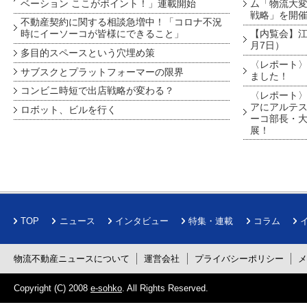
ベーション ここがポイント！」連載開始
ム「物流大変
戦略」を開
不動産契約に関する相談急増中！「コロナ不況
時にイーソーコが皆様にできること」
【内覧会】江戸
月7日）
多目的スペースという穴埋め策
〈レポート〉
サブスクとプラットフォーマーの限界
ました！
コンビニ時短で出店戦略が変わる？
〈レポート〉
アにアルテ
ロボット、ビルを行く
ーコ部長・大
展！
TOP
ニュース
インタビュー
特集・連載
コラム
物流不動産ニュースについて
運営会社
プライバシーポリシー
Copyright (C) 2008
e-sohko
. All Rights Reserved.