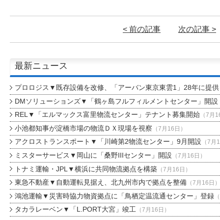
< 前の記事
次の記事 >
最新ニュース
プロロジス▼既存設備を改修、「アーバン東京東雲1」28年に提供
DMソリューションズ▼「鶴ヶ島フルフィルメントセンター」開設
REL▼「エルマックス富里物流センター」テナント募集開始
（7月1
小池都知事が淀橋市場の物流ＤＸ現場を視察
（7月16日）
アクロストランスポート▼「川崎第2物流センター」9月開設
（7月
ミスターサービス▼岡山に「桑野IIIセンター」開設
（7月16日）
トナミ運輸・JPL▼横浜に共同物流拠点を構築
（7月16日）
東急不動産▼自動運転見据え、北九州市内で拠点を整備
（7月16日
鴻池運輸▼災害時協力物資拠点に「鳥栖定温流通センター」登録
（
タカラレーベン▼「L.PORT大宮」竣工
（7月16日）