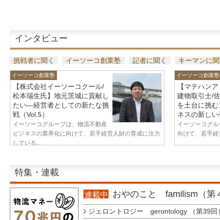
インタビュー
挑戦者に聞く
イーソーコ創業塾
記者に聞く
キーマンに聞
イーソーコ創業塾
イーソーコ創業塾
【株式会社イーソーコクール/
【マテハンア
松本瑞生氏】地元茨城に貢献し
建物取引士/
たい—経営者としての新たな挑
を土台に挑む
戦（Vol.5）
ネスの新しい視
イーソーコグループは、物流不動産
イーソーコグル
ビジネスの業界化に向けて、若手経営人財の育成に注力
向けて、若手経営
している...
特集・連載
おやのこと familism（
連載中
ジェロントロジー gerontology （第39回