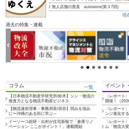
無人店舗の普及 autostore(第３7回)
現
過去の特集・連載
コラム
イベント
一覧
【日本物流不動産学研究所/鈴木】シン・物流の
〈レポート
推進力となる物流不動産ビジネス
開催！（202
【物流連前理事・事務局長/宿谷】弱みを強み
〈レポート〉
に〜沖縄のある街に学ぶ～
ンジ進化す
イーソーコ総研・出村が住宅新報で「倉庫リノ
〈レポート
ベーション ここがポイント！」連載開始
ム「物流大変