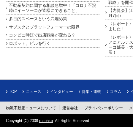
戦略」を開
不動産契約に関する相談急増中！「コロナ不況
時にイーソーコが皆様にできること」
【内覧会】江戸
月7日）
多目的スペースという穴埋め策
〈レポート〉
サブスクとプラットフォーマーの限界
ました！
コンビニ時短で出店戦略が変わる？
〈レポート〉
アにアルテ
ロボット、ビルを行く
ーコ部長・大
展！
TOP
ニュース
インタビュー
特集・連載
コラム
物流不動産ニュースについて
運営会社
プライバシーポリシー
Copyright (C) 2008
e-sohko
. All Rights Reserved.