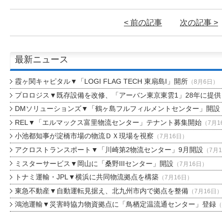
< 前の記事
次の記事 >
最新ニュース
霞ヶ関キャピタル▼「LOGI FLAG TECH 東扇島I」開所
（8月6日）
プロロジス▼既存設備を改修、「アーバン東京東雲1」28年に提供
DMソリューションズ▼「鶴ヶ島フルフィルメントセンター」開設
REL▼「エルマックス富里物流センター」テナント募集開始
（7月1
小池都知事が淀橋市場の物流ＤＸ現場を視察
（7月16日）
アクロストランスポート▼「川崎第2物流センター」9月開設
（7月
ミスターサービス▼岡山に「桑野IIIセンター」開設
（7月16日）
トナミ運輸・JPL▼横浜に共同物流拠点を構築
（7月16日）
東急不動産▼自動運転見据え、北九州市内で拠点を整備
（7月16日
鴻池運輸▼災害時協力物資拠点に「鳥栖定温流通センター」登録
（