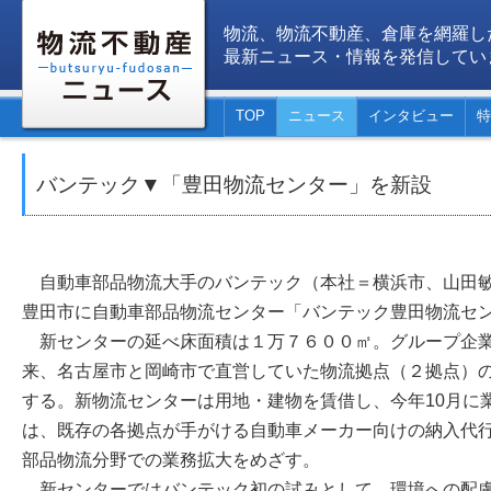
物流、物流不動産、倉庫を網羅し
最新ニュース・情報を発信してい
TOP
ニュース
インタビュー
特
バンテック▼「豊田物流センター」を新設
自動車部品物流大手のバンテック（本社＝横浜市、山田敏
豊田市に自動車部品物流センター「バンテック豊田物流セ
新センターの延べ床面積は１万７６００㎡。グループ企業
来、名古屋市と岡崎市で直営していた物流拠点（２拠点）
する。新物流センターは用地・建物を賃借し、今年10月に
は、既存の各拠点が手がける自動車メーカー向けの納入代
部品物流分野での業務拡大をめざす。
新センターではバンテック初の試みとして、環境への配慮