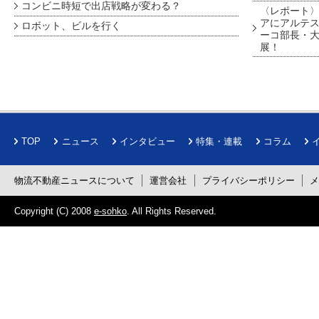
コンビニ時短で出店戦略が変わる？
〈レポート〉
アにアルテ
ロボット、ビルを行く
ーコ部長・大
展！
TOP
ニュース
インタビュー
特集・連載
コラム
物流不動産ニュースについて
運営会社
プライバシーポリシー
Copyright (C) 2008
e-sohko
. All Rights Reserved.