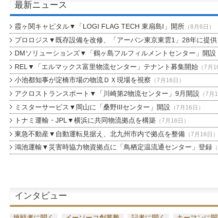
最新ニュース
霞ヶ関キャピタル▼「LOGI FLAG TECH 東扇島I」開所
（8月6日）
プロロジス▼既存設備を改修、「アーバン東京東雲1」28年に提供
DMソリューションズ▼「鶴ヶ島フルフィルメントセンター」開設
REL▼「エルマックス富里物流センター」テナント募集開始
（7月1
小池都知事が淀橋市場の物流ＤＸ現場を視察
（7月16日）
アクロストランスポート▼「川崎第2物流センター」9月開設
（7月
ミスターサービス▼岡山に「桑野IIIセンター」開設
（7月16日）
トナミ運輸・JPL▼横浜に共同物流拠点を構築
（7月16日）
東急不動産▼自動運転見据え、北九州市内で拠点を整備
（7月16日
鴻池運輸▼災害時協力物資拠点に「鳥栖定温流通センター」登録
（
インタビュー
挑戦者に聞く
イーソーコ創業塾
記者に聞く
キーマンに聞