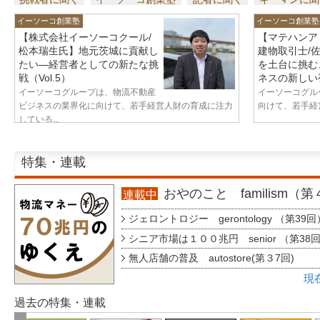
イーソーコ創業塾
イーソーコ創業塾
【株式会社イーソーコクール/
【マテハンア
松本瑞生氏】地元茨城に貢献し
建物取引士/
たい—経営者としての新たな挑
を土台に挑む
戦（Vol.5）
ネスの新しい視
イーソーコグループは、物流不動産
イーソーコグル
ビジネスの業界化に向けて、若手経営人財の育成に注力
向けて、若手経営
している...
特集・連載
おやのこと familism（
連載中
ジェロントロジー gerontology （第39回
シニア市場は１００兆円 senior （第38
無人店舗の普及 autostore(第３7回)
現
過去の特集・連載