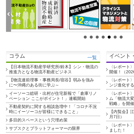
コラム
イベント
一覧
【日本物流不動産学研究所/鈴木】シン・物流の
〈レポート
推進力となる物流不動産ビジネス
開催！（202
【物流連前理事・事務局長/宿谷】弱みを強み
〈レポート〉
に〜沖縄のある街に学ぶ～
ンジ進化す
イーソーコ総研・出村が住宅新報で「倉庫リノ
〈レポート
ベーション ここがポイント！」連載開始
ム「物流大変
戦略」を開
不動産契約に関する相談急増中！「コロナ不況
時にイーソーコが皆様にできること」
【内覧会】江戸
月7日）
多目的スペースという穴埋め策
〈レポート〉
サブスクとプラットフォーマーの限界
ました！