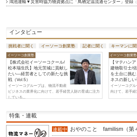
鴻池運輸▼災害時協力物資拠点に「鳥栖定温流通センター」登録
（
インタビュー
挑戦者に聞く
イーソーコ創業塾
記者に聞く
キーマンに聞
イーソーコ創業塾
イーソーコ創業塾
【株式会社イーソーコクール/
【マテハンア
松本瑞生氏】地元茨城に貢献し
建物取引士/
たい—経営者としての新たな挑
を土台に挑む
戦（Vol.5）
ネスの新しい視
イーソーコグループは、物流不動産
イーソーコグル
ビジネスの業界化に向けて、若手経営人財の育成に注力
向けて、若手経営
している...
特集・連載
おやのこと familism（
連載中