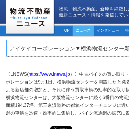
物流、物流不動産、倉庫を網羅し
最新ニュース・情報を発信してい
TOP
ニュース
インタビュー
特
アイケイコーポレーション▼横浜物流センター
【LNEWS(
https://www.lnews.jp
）】中古バイクの買い取り
ポレーションは9月1日、横浜物流センターを開設したと発表
よる新店舗の増加と、それに伴う買取車輌の効率的な取り
横浜物流センターは、大阪物流センターに続く6番目の物流拠
面積194.37坪、第三京浜道路の都筑インターチェンジに
舗の車輌を迅速・効率的に集約し、バイク流通網の拡充に