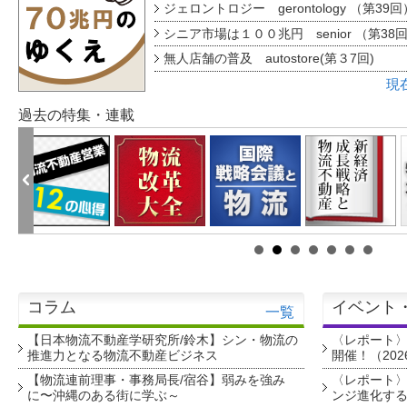
ジェロントロジー gerontology （第39回
シニア市場は１００兆円 senior （第38
無人店舗の普及 autostore(第３7回)
現
過去の特集・連載
コラム
イベント
一覧
【日本物流不動産学研究所/鈴木】シン・物流の
〈レポート
推進力となる物流不動産ビジネス
開催！（202
【物流連前理事・事務局長/宿谷】弱みを強み
〈レポート〉
に〜沖縄のある街に学ぶ～
ンジ進化す