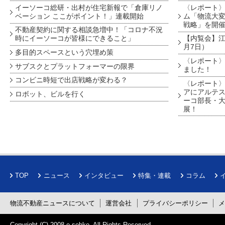
イーソーコ総研・出村が住宅新報で「倉庫リノ
〈レポート
ベーション ここがポイント！」連載開始
ム「物流大変
戦略」を開
不動産契約に関する相談急増中！「コロナ不況
時にイーソーコが皆様にできること」
【内覧会】江戸
月7日）
多目的スペースという穴埋め策
〈レポート〉
サブスクとプラットフォーマーの限界
ました！
コンビニ時短で出店戦略が変わる？
〈レポート〉
アにアルテ
ロボット、ビルを行く
ーコ部長・大
展！
TOP
ニュース
インタビュー
特集・連載
コラム
物流不動産ニュースについて
運営会社
プライバシーポリシー
Copyright (C) 2008
e-sohko
. All Rights Reserved.