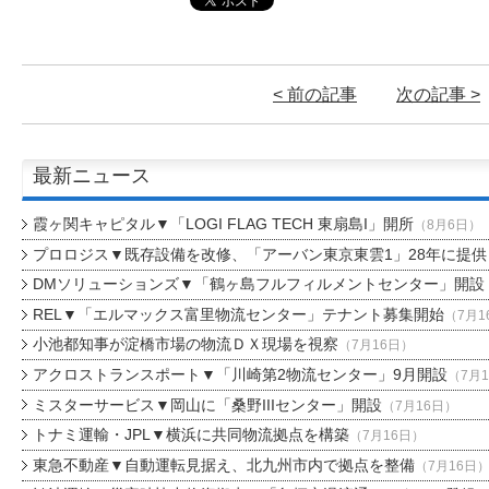
< 前の記事
次の記事 >
最新ニュース
霞ヶ関キャピタル▼「LOGI FLAG TECH 東扇島I」開所
（8月6日）
プロロジス▼既存設備を改修、「アーバン東京東雲1」28年に提供
DMソリューションズ▼「鶴ヶ島フルフィルメントセンター」開設
REL▼「エルマックス富里物流センター」テナント募集開始
（7月1
小池都知事が淀橋市場の物流ＤＸ現場を視察
（7月16日）
アクロストランスポート▼「川崎第2物流センター」9月開設
（7月
ミスターサービス▼岡山に「桑野IIIセンター」開設
（7月16日）
トナミ運輸・JPL▼横浜に共同物流拠点を構築
（7月16日）
東急不動産▼自動運転見据え、北九州市内で拠点を整備
（7月16日