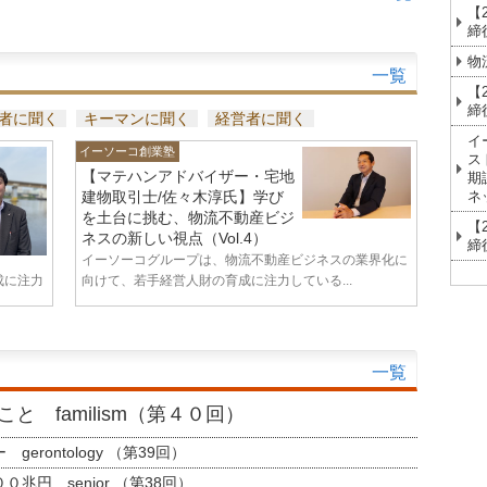
【
締
物
一覧
【
締
者に聞く
キーマンに聞く
経営者に聞く
イ
イーソーコ創業塾
ス
【マテハンアドバイザー・宅地
期
ネ
建物取引士/佐々木淳氏】学び
を土台に挑む、物流不動産ビジ
【
ネスの新しい視点（Vol.4）
締
イーソーコグループは、物流不動産ビジネスの業界化に
成に注力
向けて、若手経営人財の育成に注力している...
一覧
と familism（第４０回）
erontology （第39回）
兆円 senior （第38回）