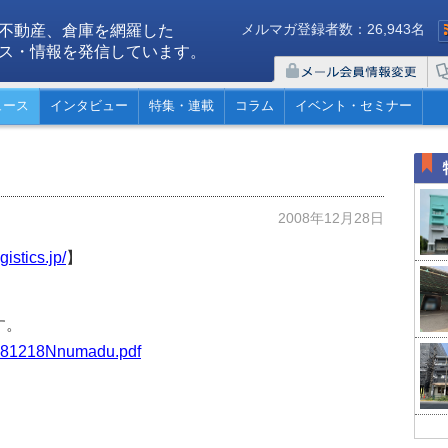
メルマガ登録者数：26,943名
不動産、倉庫を網羅した
ス・情報を発信しています。
ュース
インタビュー
特集・連載
コラム
イベント・セミナー
2008年12月28日
gistics.jp/
】
す。
s/081218Nnumadu.pdf