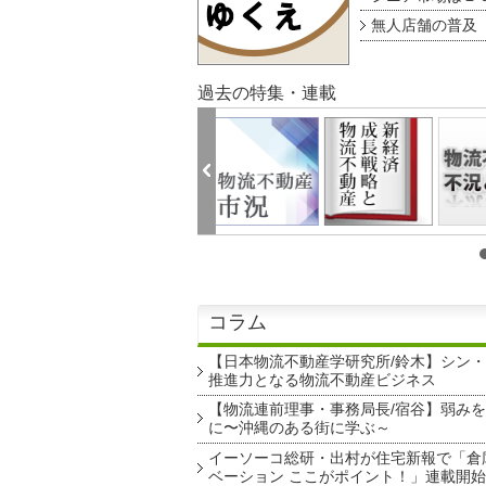
無人店舗の普及 au
過去の特集・連載
コラム
【日本物流不動産学研究所/鈴木】シン
推進力となる物流不動産ビジネス
【物流連前理事・事務局長/宿谷】弱み
に〜沖縄のある街に学ぶ～
イーソーコ総研・出村が住宅新報で「倉
ベーション ここがポイント！」連載開始