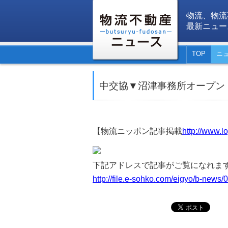
物流、物流
最新ニュー
TOP
ニ
中交協▼沼津事務所オープン
【物流ニッポン記事掲載
http://www.lo
下記アドレスで記事がご覧になれま
http://file.e-sohko.com/eigyo/b-new