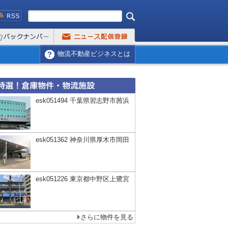
物流不動産ビジネスとは
esk051494 千葉県習志野市茜浜
esk051362 神奈川県厚木市岡田
esk051226 東京都中野区上鷺宮
さらに物件を見る