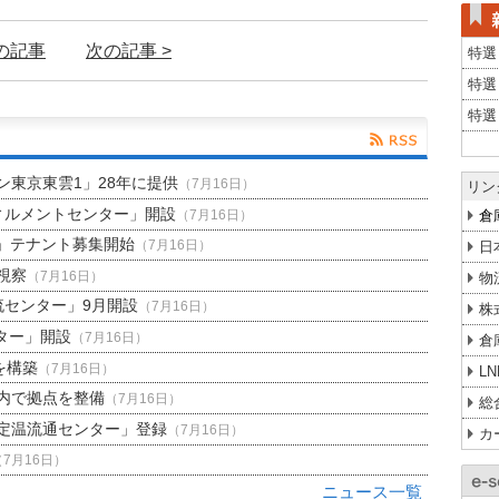
前の記事
次の記事 >
特選
特選
特選
東京東雲1」28年に提供
（7月16日）
リン
ィルメントセンター」開設
倉
（7月16日）
」テナント募集開始
日
（7月16日）
視察
（7月16日）
物
流センター」9月開設
（7月16日）
株
ター」開設
（7月16日）
倉
を構築
（7月16日）
L
内で拠点を整備
（7月16日）
総
定温流通センター」登録
（7月16日）
カ
（7月16日）
ニュース一覧