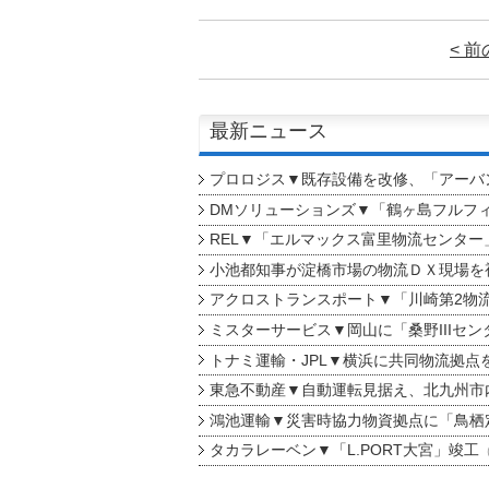
< 
最新ニュース
プロロジス▼既存設備を改修、「アーバン
DMソリューションズ▼「鶴ヶ島フルフ
REL▼「エルマックス富里物流センター
小池都知事が淀橋市場の物流ＤＸ現場を
アクロストランスポート▼「川崎第2物
ミスターサービス▼岡山に「桑野IIIセン
トナミ運輸・JPL▼横浜に共同物流拠点
東急不動産▼自動運転見据え、北九州市
鴻池運輸▼災害時協力物資拠点に「鳥栖
タカラレーベン▼「L.PORT大宮」竣工