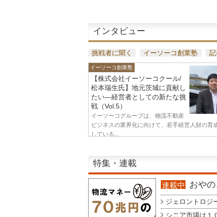
インタビュー
挑戦者に聞く
イーソーコ創業塾
記
イーソーコ創業塾
【株式会社イーソーコクール/
松本瑞生氏】地元茨城に貢献し
たい—経営者としての新たな挑
戦（Vol.5）
イーソーコグループは、物流不動産
ビジネスの業界化に向けて、若手経営人財の育
している...
特集・連載
おやのこ
連載中
ジェロントロジー g
シニア市場は１００