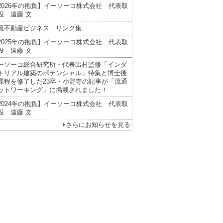
2026年の抱負】イーソーコ株式会社 代表取
役 遠藤 文
流不動産ビジネス リンク集
2025年の抱負】イーソーコ株式会社 代表取
役 遠藤 文
ーソーコ総合研究所・代表出村監修「インダ
トリアル建築のポテンシャル」特集と博士後
課程を修了した23卒・小野寺の記事が「流通
ットワーキング」に掲載されました！
2024年の抱負】イーソーコ株式会社 代表取
役 遠藤 文
さらにお知らせを見る