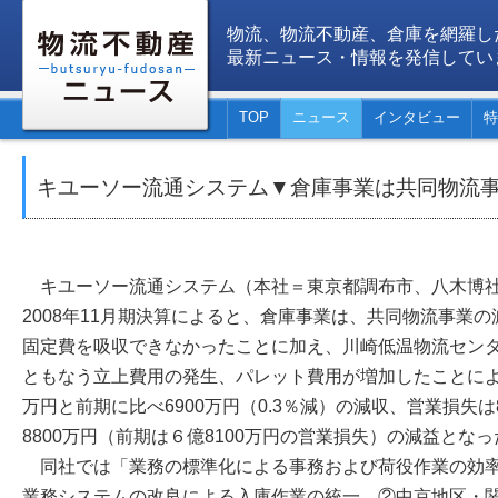
物流、物流不動産、倉庫を網羅し
最新ニュース・情報を発信してい
TOP
ニュース
インタビュー
特
キユーソー流通システム▼倉庫事業は共同物流
キユーソー流通システム（本社＝東京都調布市、八木博社
2008年11月期決算によると、倉庫事業は、共同物流事業
固定費を吸収できなかったことに加え、川崎低温物流セン
ともなう立上費用の発生、パレット費用が増加したことにより
万円と前期に比べ6900万円（0.3％減）の減収、営業損失は
8800万円（前期は６億8100万円の営業損失）の減益となっ
同社では「業務の標準化による事務および荷役作業の効率
業務システムの改良による入庫作業の統一、②中京地区・