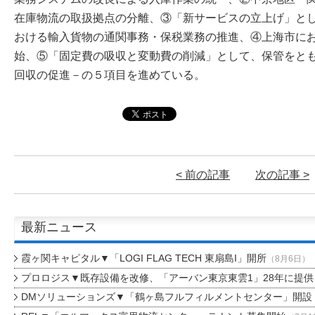
在庫物流の取扱拠点の分離、③「新サービスの立上げ」と
おける輸入貨物の通関事務・保税業務の推進、④上海市に
始、⑤「固定費の吸収と変動費の削減」として、保管をと
回収の促進－の５項目を進めている。
< 前の記事
次の記事 >
最新ニュース
霞ヶ関キャピタル▼「LOGI FLAG TECH 東扇島I」開所
（8月6日）
プロロジス▼既存設備を改修、「アーバン東京東雲1」28年に提供
DMソリューションズ▼「鶴ヶ島フルフィルメントセンター」開設