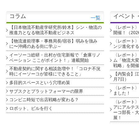
コラム
イベント
一覧
【日本物流不動産学研究所/鈴木】シン・物流の
〈レポート
推進力となる物流不動産ビジネス
開催！（202
【物流連前理事・事務局長/宿谷】弱みを強み
〈レポート〉
に〜沖縄のある街に学ぶ～
ンジ進化す
イーソーコ総研・出村が住宅新報で「倉庫リノ
〈レポート
ベーション ここがポイント！」連載開始
ム「物流大変
戦略」を開
不動産契約に関する相談急増中！「コロナ不況
時にイーソーコが皆様にできること」
【内覧会】江戸
月7日）
多目的スペースという穴埋め策
〈レポート〉
サブスクとプラットフォーマーの限界
ました！
コンビニ時短で出店戦略が変わる？
〈レポート〉
アにアルテ
ロボット、ビルを行く
ーコ部長・大
展！