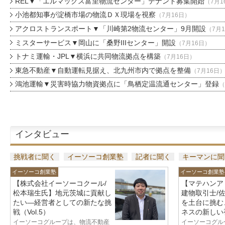
REL▼「エルマックス富里物流センター」テナント募集開始
（7月1
小池都知事が淀橋市場の物流ＤＸ現場を視察
（7月16日）
アクロストランスポート▼「川崎第2物流センター」9月開設
（7月
ミスターサービス▼岡山に「桑野IIIセンター」開設
（7月16日）
トナミ運輸・JPL▼横浜に共同物流拠点を構築
（7月16日）
東急不動産▼自動運転見据え、北九州市内で拠点を整備
（7月16日
鴻池運輸▼災害時協力物資拠点に「鳥栖定温流通センター」登録
（
インタビュー
挑戦者に聞く
イーソーコ創業塾
記者に聞く
キーマンに聞
イーソーコ創業塾
イーソーコ創業塾
【株式会社イーソーコクール/
【マテハンア
松本瑞生氏】地元茨城に貢献し
建物取引士/
たい—経営者としての新たな挑
を土台に挑む
戦（Vol.5）
ネスの新しい視
イーソーコグループは、物流不動産
イーソーコグル