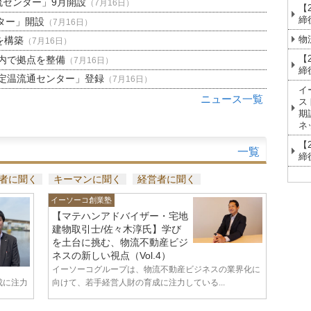
流センター」9月開設
（7月16日）
【
締
ター」開設
（7月16日）
物
を構築
（7月16日）
【
内で拠点を整備
（7月16日）
締
定温流通センター」登録
（7月16日）
イ
ニュース一覧
ス
期
ネ
【
一覧
締
者に聞く
キーマンに聞く
経営者に聞く
イーソーコ創業塾
【マテハンアドバイザー・宅地
建物取引士/佐々木淳氏】学び
を土台に挑む、物流不動産ビジ
ネスの新しい視点（Vol.4）
イーソーコグループは、物流不動産ビジネスの業界化に
成に注力
向けて、若手経営人財の育成に注力している...