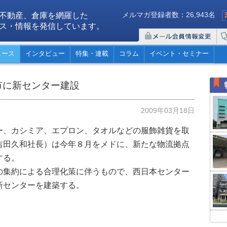
メルマガ登録者数：26,943名
不動産、倉庫を網羅した
ス・情報を発信しています。
ュース
インタビュー
特集・連載
コラム
イベント・セミナー
市に新センター建設
2009年03月18日
、カシミア、エプロン、タオルなどの服飾雑貨を取
吉田久和社長）は今年８月をメドに、新たな物流拠点
する。
集約による合理化策に伴うもので、西日本センター
新センターを建築する。