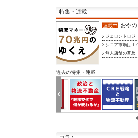
特集・連載
おやのこ
連載中
ジェロントロジー g
シニア市場は１００
無人店舗の普及 au
過去の特集・連載
コラム