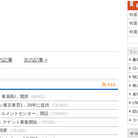
特選
特選
特選
リン
前の記事
次の記事 >
倉
日
物
株
倉
H 東扇島I」開所
（8月6日）
L
東京東雲1」28年に提供
（7月16日）
総
ィルメントセンター」開設
（7月16日）
カ
」テナント募集開始
（7月16日）
視察
（7月16日）