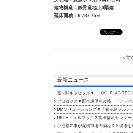
建物構造：鉄骨造地上4階建
延床面積：6,787.75㎡
< 
最新ニュース
霞ヶ関キャピタル▼「LOGI FLAG TEC
プロロジス▼既存設備を改修、「アーバン
DMソリューションズ▼「鶴ヶ島フルフ
REL▼「エルマックス富里物流センター
小池都知事が淀橋市場の物流ＤＸ現場を