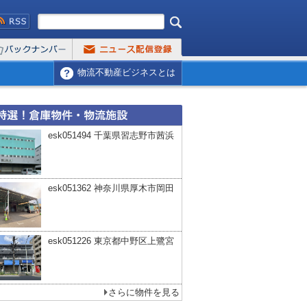
物流不動産ビジネスとは
esk051494 千葉県習志野市茜浜
esk051362 神奈川県厚木市岡田
esk051226 東京都中野区上鷺宮
さらに物件を見る