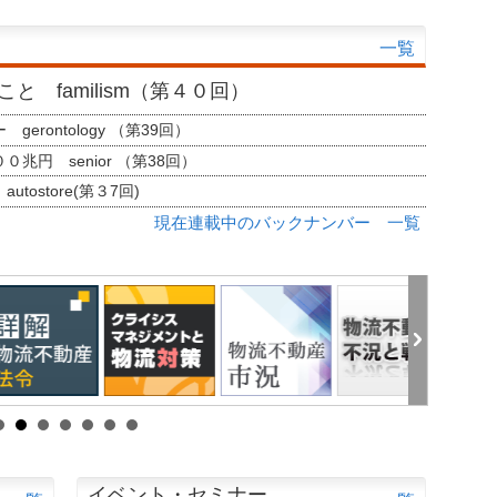
一覧
と familism（第４０回）
erontology （第39回）
兆円 senior （第38回）
tostore(第３7回)
現在連載中のバックナンバー 一覧
イベント・セミナー