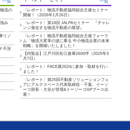
一覧
一覧
・物流の
〈レポート〉物流不動産協同組合主催セミナー
開催！（2026年1月26日）
を強み
〈レポート〉第18回 JALPAセミナー 『チャレ
ンジ進化する物流不動産の展望』
庫リノ
〈レポート〉物流不動産協同組合主催フォーラ
ム「物流大変革の波に乗る 中小物流企業の未来
戦略」を開催いたしました！
ナ不況
【内覧会】江戸川区松江倉庫2600坪（2025年3
月7日）
〈レポート〉FACE展2024に参加・取材を行い
ました！
〈レポート〉第25回不動産ソリューションフェ
アにアルテスペース代表取締役・千葉、イーソ
ーコ部長・大谷が登壇&イーソーコGPブース出
展！