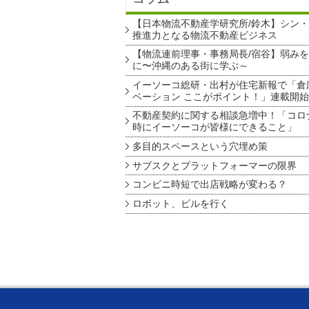
【日本物流不動産学研究所/鈴木】シン
推進力となる物流不動産ビジネス
【物流連前理事・事務局長/宿谷】弱み
に〜沖縄のある街に学ぶ～
イーソーコ総研・出村が住宅新報で「倉
ベーション ここがポイント！」連載開始
不動産契約に関する相談急増中！「コロ
時にイーソーコが皆様にできること」
多目的スペースという穴埋め策
サブスクとプラットフォーマーの限界
コンビニ時短で出店戦略が変わる？
ロボット、ビルを行く