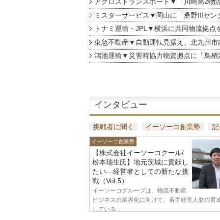
アクロストランスポート▼「川崎第2物
ミスターサービス▼岡山に「桑野IIIセン
トナミ運輸・JPL▼横浜に共同物流拠点
東急不動産▼自動運転見据え、北九州市
鴻池運輸▼災害時協力物資拠点に「鳥栖
インタビュー
挑戦者に聞く
イーソーコ創業塾
記
イーソーコ創業塾
【株式会社イーソーコクール/
松本瑞生氏】地元茨城に貢献し
たい—経営者としての新たな挑
戦（Vol.5）
イーソーコグループは、物流不動産
ビジネスの業界化に向けて、若手経営人財の育
している...