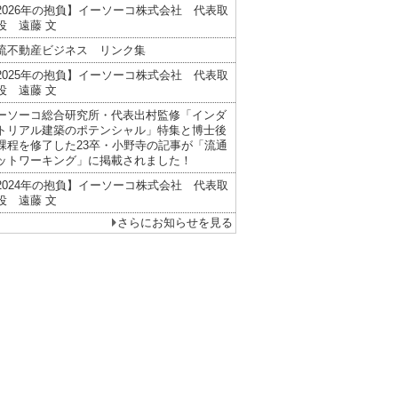
2026年の抱負】イーソーコ株式会社 代表取
役 遠藤 文
流不動産ビジネス リンク集
2025年の抱負】イーソーコ株式会社 代表取
役 遠藤 文
ーソーコ総合研究所・代表出村監修「インダ
トリアル建築のポテンシャル」特集と博士後
課程を修了した23卒・小野寺の記事が「流通
ットワーキング」に掲載されました！
2024年の抱負】イーソーコ株式会社 代表取
役 遠藤 文
さらにお知らせを見る