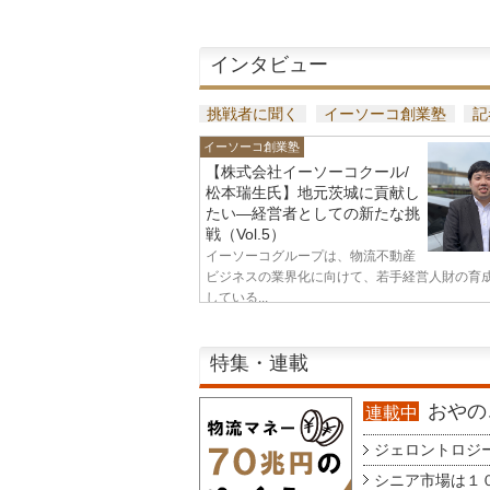
インタビュー
挑戦者に聞く
イーソーコ創業塾
記
イーソーコ創業塾
【株式会社イーソーコクール/
松本瑞生氏】地元茨城に貢献し
たい—経営者としての新たな挑
戦（Vol.5）
イーソーコグループは、物流不動産
ビジネスの業界化に向けて、若手経営人財の育
している...
特集・連載
おやのこ
連載中
ジェロントロジー g
シニア市場は１００