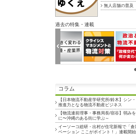
無人店舗の普及 au
過去の特集・連載
コラム
【日本物流不動産学研究所/鈴木】シン
推進力となる物流不動産ビジネス
【物流連前理事・事務局長/宿谷】弱み
に〜沖縄のある街に学ぶ～
イーソーコ総研・出村が住宅新報で「倉
ベーション ここがポイント！」連載開始