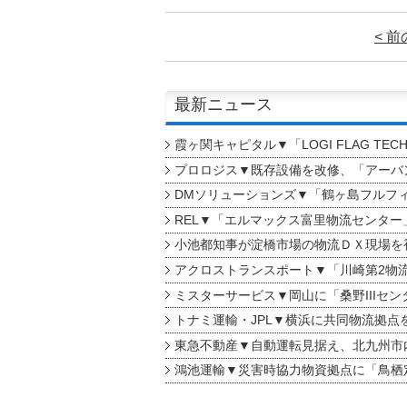
< 
最新ニュース
霞ヶ関キャピタル▼「LOGI FLAG TEC
プロロジス▼既存設備を改修、「アーバン
DMソリューションズ▼「鶴ヶ島フルフ
REL▼「エルマックス富里物流センター
小池都知事が淀橋市場の物流ＤＸ現場を
アクロストランスポート▼「川崎第2物
ミスターサービス▼岡山に「桑野IIIセン
トナミ運輸・JPL▼横浜に共同物流拠点
東急不動産▼自動運転見据え、北九州市
鴻池運輸▼災害時協力物資拠点に「鳥栖