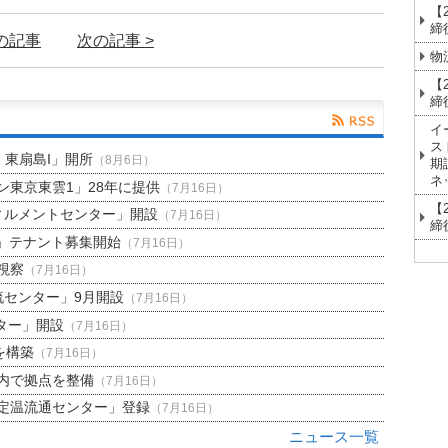
【
締
前の記事
次の記事 >
物
【
締
イ
ス
H 東扇島I」開所
（8月6日）
期
ネ
東京東雲1」28年に提供
（7月16日）
【
ィルメントセンター」開設
（7月16日）
締
」テナント募集開始
（7月16日）
視察
（7月16日）
流センター」9月開設
（7月16日）
ター」開設
（7月16日）
を構築
（7月16日）
内で拠点を整備
（7月16日）
定温流通センター」登録
（7月16日）
ニュース一覧