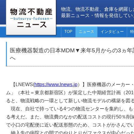
物流、物流不動産、倉庫を網羅し
最新ニュース・情報を発信してい
TOP
ニュース
インタビュー
特
医療機器製造の日本MDM▼来年5月からの3ヵ
へ
【LNEWS(
https://www.lnews.jp
）】医療機器のメーカー
ム」（本社＝東京都新宿区）が策定した中期経営計画（2010
ると、物流戦略の一環として新しい物流モデルの構築を図
現在、自社で持っている4つの物流センターを集約し、も
る考えだ。また、物流費のなかの配送コストの現行50％削
で小口の宅配便に近い配送形態のため、コストがかさんで
納入先の病院との間でのやりとりがファクスが中心だった