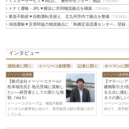
ミスターサービス▼岡山に「桑野IIIセンター」開設
（7月16日）
トナミ運輸・JPL▼横浜に共同物流拠点を構築
（7月16日）
東急不動産▼自動運転見据え、北九州市内で拠点を整備
（7月16日
鴻池運輸▼災害時協力物資拠点に「鳥栖定温流通センター」登録
（
インタビュー
挑戦者に聞く
イーソーコ創業塾
記者に聞く
キーマンに聞
イーソーコ創業塾
イーソーコ創業塾
【株式会社イーソーコクール/
【マテハンア
松本瑞生氏】地元茨城に貢献し
建物取引士/
たい—経営者としての新たな挑
を土台に挑む
戦（Vol.5）
ネスの新しい視
イーソーコグループは、物流不動産
イーソーコグル
ビジネスの業界化に向けて、若手経営人財の育成に注力
向けて、若手経営
している...