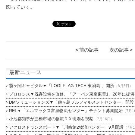
図っていく。
< 前の記事
次の記事 >
最新ニュース
霞ヶ関キャピタル▼「LOGI FLAG TECH 東扇島I」開所
（8月6日）
プロロジス▼既存設備を改修、「アーバン東京東雲1」28年に提供
DMソリューションズ▼「鶴ヶ島フルフィルメントセンター」開設
REL▼「エルマックス富里物流センター」テナント募集開始
（7月1
小池都知事が淀橋市場の物流ＤＸ現場を視察
（7月16日）
アクロストランスポート▼「川崎第2物流センター」9月開設
（7月