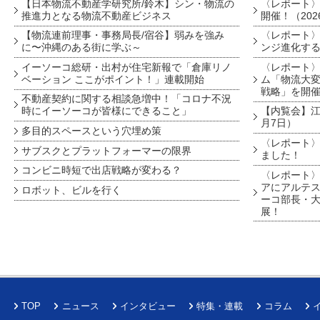
【日本物流不動産学研究所/鈴木】シン・物流の
〈レポート
推進力となる物流不動産ビジネス
開催！（202
【物流連前理事・事務局長/宿谷】弱みを強み
〈レポート〉
に〜沖縄のある街に学ぶ～
ンジ進化す
イーソーコ総研・出村が住宅新報で「倉庫リノ
〈レポート
ベーション ここがポイント！」連載開始
ム「物流大変
戦略」を開
不動産契約に関する相談急増中！「コロナ不況
時にイーソーコが皆様にできること」
【内覧会】江戸
月7日）
多目的スペースという穴埋め策
〈レポート〉
サブスクとプラットフォーマーの限界
ました！
コンビニ時短で出店戦略が変わる？
〈レポート〉
アにアルテ
ロボット、ビルを行く
ーコ部長・大
展！
TOP
ニュース
インタビュー
特集・連載
コラム