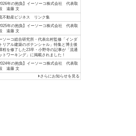
2026年の抱負】イーソーコ株式会社 代表取
役 遠藤 文
流不動産ビジネス リンク集
2025年の抱負】イーソーコ株式会社 代表取
役 遠藤 文
ーソーコ総合研究所・代表出村監修「インダ
トリアル建築のポテンシャル」特集と博士後
課程を修了した23卒・小野寺の記事が「流通
ットワーキング」に掲載されました！
2024年の抱負】イーソーコ株式会社 代表取
役 遠藤 文
さらにお知らせを見る