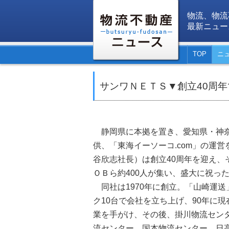
物流、物流
最新ニュー
TOP
ニ
サンワＮＥＴＳ▼創立40周年
静岡県に本拠を置き、愛知県・神奈
供、「東海イーソーコ.com」の運
谷欣志社長）は創立40周年を迎え、
ＯＢら約400人が集い、盛大に祝っ
同社は1970年に創立。「山崎運送
ク10台で会社を立ち上げ、90年に
業を手がけ、その後、掛川物流セン
流センター、国本物流センター、日