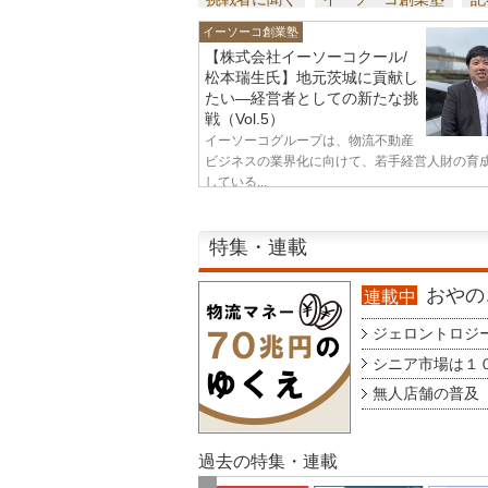
イーソーコ創業塾
【株式会社イーソーコクール/
松本瑞生氏】地元茨城に貢献し
たい—経営者としての新たな挑
戦（Vol.5）
イーソーコグループは、物流不動産
ビジネスの業界化に向けて、若手経営人財の育
している...
特集・連載
おやのこ
連載中
ジェロントロジー g
シニア市場は１００
無人店舗の普及 au
過去の特集・連載