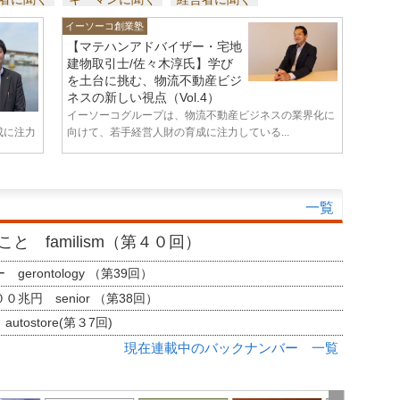
イーソーコ創業塾
【マテハンアドバイザー・宅地
建物取引士/佐々木淳氏】学び
を土台に挑む、物流不動産ビジ
ネスの新しい視点（Vol.4）
イーソーコグループは、物流不動産ビジネスの業界化に
成に注力
向けて、若手経営人財の育成に注力している...
一覧
と familism（第４０回）
erontology （第39回）
兆円 senior （第38回）
tostore(第３7回)
現在連載中のバックナンバー 一覧