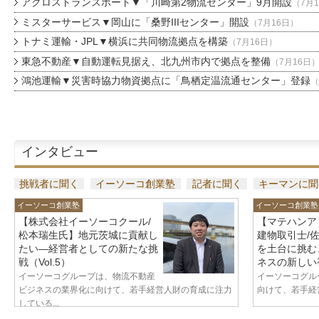
アクロストランスポート▼「川崎第2物流センター」9月開設
（7月
ミスターサービス▼岡山に「桑野IIIセンター」開設
（7月16日）
トナミ運輸・JPL▼横浜に共同物流拠点を構築
（7月16日）
東急不動産▼自動運転見据え、北九州市内で拠点を整備
（7月16日
鴻池運輸▼災害時協力物資拠点に「鳥栖定温流通センター」登録
（
インタビュー
挑戦者に聞く
イーソーコ創業塾
記者に聞く
キーマンに聞
イーソーコ創業塾
イーソーコ創業塾
【株式会社イーソーコクール/
【マテハンア
松本瑞生氏】地元茨城に貢献し
建物取引士/
たい—経営者としての新たな挑
を土台に挑む
戦（Vol.5）
ネスの新しい視
イーソーコグループは、物流不動産
イーソーコグル
ビジネスの業界化に向けて、若手経営人財の育成に注力
向けて、若手経営
している...