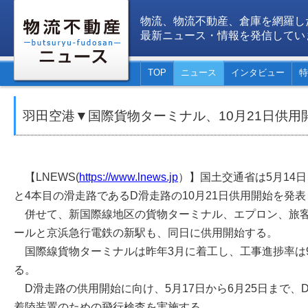
物流、物流不動産、倉庫を網羅し
最新ニュース・情報を発信してい
TOP
ニュース
インタビュー
特
羽田空港▼国際貨物ターミナル、10月21日供用
【LNEWS(
https://www.lnews.jp
）】国土交通省は5月14日
と4本目の滑走路であるD滑走路の10月21日供用開始を発
併せて、新国際線地区の貨物ターミナル、エプロン、旅客
ールと京浜急行電鉄の新駅も、同日に供用開始する。
国際線貨物ターミナルは昨年3月に着工し、工事進捗率は9
る。
D滑走路の供用開始に向け、5月17日から6月25日まで、
着陸装置のための飛行検査を実施する。