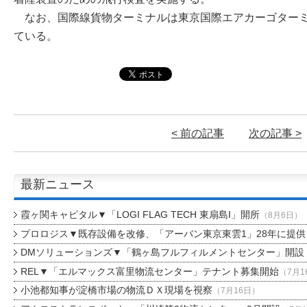
なお、国際線貨物ターミナルは東京国際エアカーゴターミ
ている。
< 前の記事
次の記事 >
最新ニュース
霞ヶ関キャピタル▼「LOGI FLAG TECH 東扇島I」開所
（8月6日）
プロロジス▼既存設備を改修、「アーバン東京東雲1」28年に提供
DMソリューションズ▼「鶴ヶ島フルフィルメントセンター」開設
REL▼「エルマックス富里物流センター」テナント募集開始
（7月1
小池都知事が淀橋市場の物流ＤＸ現場を視察
（7月16日）