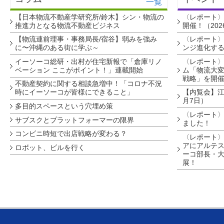
一覧
【日本物流不動産学研究所/鈴木】シン・物流の
〈レポート
推進力となる物流不動産ビジネス
開催！（202
【物流連前理事・事務局長/宿谷】弱みを強み
〈レポート〉
に〜沖縄のある街に学ぶ～
ンジ進化す
イーソーコ総研・出村が住宅新報で「倉庫リノ
〈レポート
ベーション ここがポイント！」連載開始
ム「物流大変
戦略」を開
不動産契約に関する相談急増中！「コロナ不況
時にイーソーコが皆様にできること」
【内覧会】江戸
月7日）
多目的スペースという穴埋め策
〈レポート〉
サブスクとプラットフォーマーの限界
ました！
コンビニ時短で出店戦略が変わる？
〈レポート〉
アにアルテ
ロボット、ビルを行く
ーコ部長・大
展！