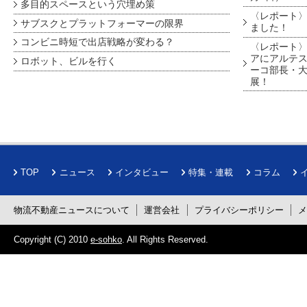
多目的スペースという穴埋め策
〈レポート〉
サブスクとプラットフォーマーの限界
ました！
コンビニ時短で出店戦略が変わる？
〈レポート〉
アにアルテ
ロボット、ビルを行く
ーコ部長・大
展！
TOP
ニュース
インタビュー
特集・連載
コラム
物流不動産ニュースについて
運営会社
プライバシーポリシー
Copyright (C) 2010
e-sohko
. All Rights Reserved.