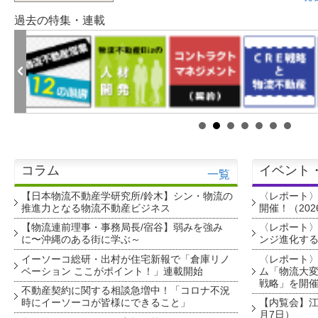
過去の特集・連載
コラム
イベント
一覧
【日本物流不動産学研究所/鈴木】シン・物流の
〈レポート
推進力となる物流不動産ビジネス
開催！（202
【物流連前理事・事務局長/宿谷】弱みを強み
〈レポート〉
に〜沖縄のある街に学ぶ～
ンジ進化す
イーソーコ総研・出村が住宅新報で「倉庫リノ
〈レポート
ベーション ここがポイント！」連載開始
ム「物流大変
戦略」を開
不動産契約に関する相談急増中！「コロナ不況
時にイーソーコが皆様にできること」
【内覧会】江戸
月7日）