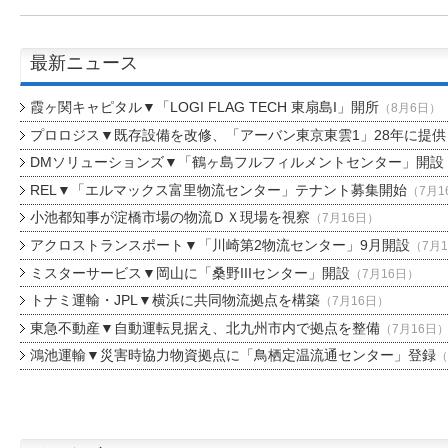
最新ニュース
霞ヶ関キャピタル▼「LOGI FLAG TECH 東扇島I」開所
（8月6日）
プロロジス▼既存設備を改修、「アーバン東京東雲1」28年に提供
DMソリューションズ▼「鶴ヶ島フルフィルメントセンター」開設
REL▼「エルマックス富里物流センター」テナント募集開始
（7月1
小池都知事が淀橋市場の物流ＤＸ現場を視察
（7月16日）
アクロストランスポート▼「川崎第2物流センター」9月開設
（7月
ミスターサービス▼岡山に「桑野IIIセンター」開設
（7月16日）
トナミ運輸・JPL▼横浜に共同物流拠点を構築
（7月16日）
東急不動産▼自動運転見据え、北九州市内で拠点を整備
（7月16日
鴻池運輸▼災害時協力物資拠点に「鳥栖定温流通センター」登録
（