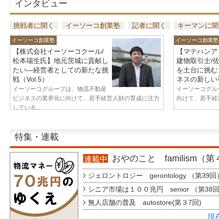
インタビュー
挑戦者に聞く
イーソーコ創業塾
記者に聞く
キーマンに聞
イーソーコ創業塾
イーソーコ創業塾
【株式会社イーソーコクール/
【マテハンア
松本瑞生氏】地元茨城に貢献し
建物取引士/
たい—経営者としての新たな挑
を土台に挑む
戦（Vol.5）
ネスの新しい視
イーソーコグループは、物流不動産
イーソーコグル
ビジネスの業界化に向けて、若手経営人財の育成に注力
向けて、若手経営
している...
特集・連載
おやのこと familism（
連載中
ジェロントロジー gerontology （第39回
シニア市場は１００兆円 senior （第38
無人店舗の普及 autostore(第３7回)
現