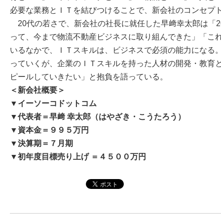
必要な業務とＩＴを結びつけることで、新会社のコンセプ
20代の若さで、新会社の社長に就任した早﨑幸太郎は「2
って、今まで物流不動産ビジネスに取り組んできた」「こ
いるなかで、ＩＴスキルは、ビジネスで必須の能力になる
っていくが、企業のＩＴスキルを持った人材の開発・教育
ピールしていきたい」と抱負を語っている。
＜新会社概要＞
▼イーソーコドットコム
▼代表者＝早﨑 幸太郎（はやざき・こうたろう）
▼資本金＝９９５万円
▼決算期＝７月期
▼初年度目標売り上げ ＝４５００万円