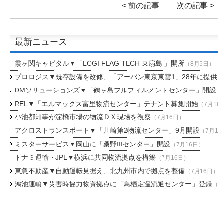
< 前の記事
次の記事 >
最新ニュース
霞ヶ関キャピタル▼「LOGI FLAG TECH 東扇島I」開所
（8月6日）
プロロジス▼既存設備を改修、「アーバン東京東雲1」28年に提供
DMソリューションズ▼「鶴ヶ島フルフィルメントセンター」開設
REL▼「エルマックス富里物流センター」テナント募集開始
（7月1
小池都知事が淀橋市場の物流ＤＸ現場を視察
（7月16日）
アクロストランスポート▼「川崎第2物流センター」9月開設
（7月
ミスターサービス▼岡山に「桑野IIIセンター」開設
（7月16日）
トナミ運輸・JPL▼横浜に共同物流拠点を構築
（7月16日）
東急不動産▼自動運転見据え、北九州市内で拠点を整備
（7月16日
鴻池運輸▼災害時協力物資拠点に「鳥栖定温流通センター」登録
（