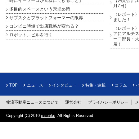
時にイーソーコが皆様にできること」
【内覧会】江戸
月7日）
多目的スペースという穴埋め策
〈レポート〉
サブスクとプラットフォーマーの限界
ました！
コンビニ時短で出店戦略が変わる？
〈レポート〉
アにアルテ
ロボット、ビルを行く
ーコ部長・大
展！
TOP
ニュース
インタビュー
特集・連載
コラム
物流不動産ニュースについて
運営会社
プライバシーポリシー
Copyright (C) 2010
e-sohko
. All Rights Reserved.