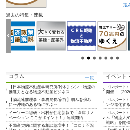
現
過去の特集・連載
コラム
イベント
一覧
【日本物流不動産学研究所/鈴木】シン・物流の
〈レポート
推進力となる物流不動産ビジネス
開催！（202
【物流連前理事・事務局長/宿谷】弱みを強み
〈レポート〉
に〜沖縄のある街に学ぶ～
ンジ進化す
イーソーコ総研・出村が住宅新報で「倉庫リノ
〈レポート
ベーション ここがポイント！」連載開始
ム「物流大変
戦略」を開
不動産契約に関する相談急増中！「コロナ不況