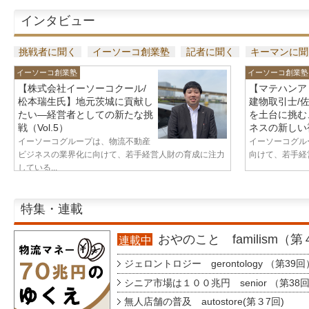
インタビュー
挑戦者に聞く
イーソーコ創業塾
記者に聞く
キーマンに聞
イーソーコ創業塾
イーソーコ創業塾
【株式会社イーソーコクール/
【マテハンア
松本瑞生氏】地元茨城に貢献し
建物取引士/
たい—経営者としての新たな挑
を土台に挑む
戦（Vol.5）
ネスの新しい視
イーソーコグループは、物流不動産
イーソーコグル
ビジネスの業界化に向けて、若手経営人財の育成に注力
向けて、若手経営
している...
特集・連載
おやのこと familism（
連載中
ジェロントロジー gerontology （第39回
シニア市場は１００兆円 senior （第38
無人店舗の普及 autostore(第３7回)