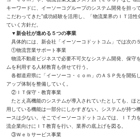
キーワードに、イーソーコグループのシステム開発を担って
こだわってきた”成功経験を活用し、「物流業界のＩＴ活性
ていく方針だ。
▼新会社が進める５つの事業
具体的には、新会社「イーソーコドットコム」では次の５
①物流営業サポート事業
物流不動産ビジネスで必要不可欠なシステム開発、保守を
ムを利用する人材教育も併せて行う。
各都道府県に「イーソーコ・ｃｏｍ」のＡＳＰ先を開拓し
アップ体制を整備していく。
②ＩＴ保守・教育事業
たとえ高機能のシステムが導入されていたとしても、ほと
用している機能は一部分にしかすぎない。システムが持つ
ースは少ない。そこでイーソーコドットコムでは、ＩＴ力
流企業向けにＩＴ教育を行い、業界の底上げを図る。
③Ｗｅｂサービス事業