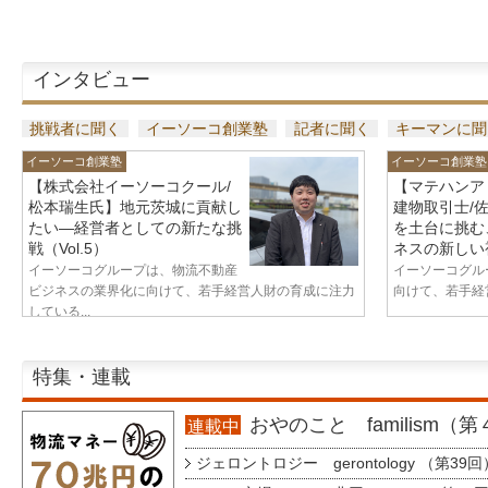
インタビュー
挑戦者に聞く
イーソーコ創業塾
記者に聞く
キーマンに聞
イーソーコ創業塾
イーソーコ創業塾
【株式会社イーソーコクール/
【マテハンア
松本瑞生氏】地元茨城に貢献し
建物取引士/
たい—経営者としての新たな挑
を土台に挑む
戦（Vol.5）
ネスの新しい視
イーソーコグループは、物流不動産
イーソーコグル
ビジネスの業界化に向けて、若手経営人財の育成に注力
向けて、若手経営
している...
特集・連載
おやのこと familism（
連載中
ジェロントロジー gerontology （第39回