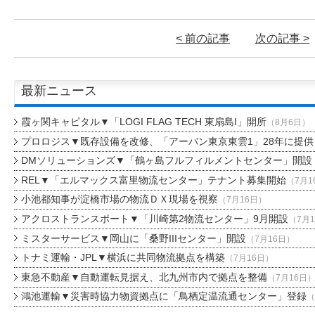
< 前の記事
次の記事 >
最新ニュース
霞ヶ関キャピタル▼「LOGI FLAG TECH 東扇島I」開所
（8月6日）
プロロジス▼既存設備を改修、「アーバン東京東雲1」28年に提供
DMソリューションズ▼「鶴ヶ島フルフィルメントセンター」開設
REL▼「エルマックス富里物流センター」テナント募集開始
（7月1
小池都知事が淀橋市場の物流ＤＸ現場を視察
（7月16日）
アクロストランスポート▼「川崎第2物流センター」9月開設
（7月
ミスターサービス▼岡山に「桑野IIIセンター」開設
（7月16日）
トナミ運輸・JPL▼横浜に共同物流拠点を構築
（7月16日）
東急不動産▼自動運転見据え、北九州市内で拠点を整備
（7月16日
鴻池運輸▼災害時協力物資拠点に「鳥栖定温流通センター」登録
（