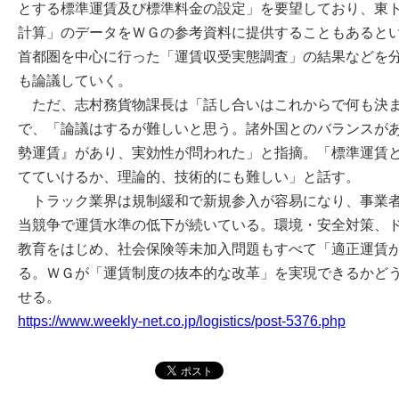
とする標準運賃及び標準料金の設定」を要望しており、東
計算」のデータをＷＧの参考資料に提供することもあると
首都圏を中心に行った「運賃収受実態調査」の結果などを
も論議していく。
ただ、志村務貨物課長は「話し合いはこれからで何も決ま
で、「論議はするが難しいと思う。諸外国とのバランスが
勢運賃』があり、実効性が問われた」と指摘。「標準運賃
てていけるか、理論的、技術的にも難しい」と話す。
トラック業界は規制緩和で新規参入が容易になり、事業者
当競争で運賃水準の低下が続いている。環境・安全対策、
教育をはじめ、社会保険等未加入問題もすべて「適正運賃
る。ＷＧが「運賃制度の抜本的な改革」を実現できるかど
せる。
https://www.weekly-net.co.jp/logistics/post-5376.php