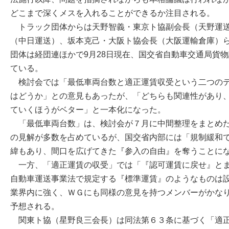
どこまで深くメスを入れることができるか注目される。
トラック団体からは天野智義・東京ト協副会長（天野運送
（中日運送）、坂本克己・大阪ト協会長（大阪運輸倉庫）
団体は経団連ほかで9月28日現在、国交省自動車交通局貨
ている。
検討会では「最低車両台数と適正運賃収受という二つのテ
はどうか」との意見もあったが、「どちらも関連性があり
ていくほうがベター」と一本化になった。
「最低車両台数」は、検討会が７月に中間整理をまとめた
の見解が多数を占めているが、国交省内部には「規制緩和
緯もあり、間口を広げてきた『参入の自由』を奪うことに
一方、「適正運賃の収受」では「『認可運賃に戻せ』とま
自動車運送事業法で規定する『標準運賃』のようなものは
業界内に強く、ＷＧにも同様の意見を持つメンバーがかな
予想される。
関東ト協（星野良三会長）は同法第６３条に基づく「適正