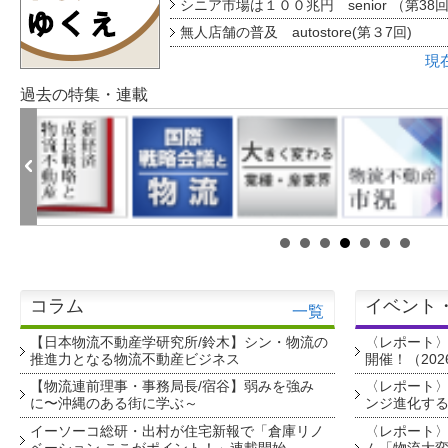
シニア市場は１００兆円 senior （第38
無人店舗の普及 autostore(第３7回)
現
過去の特集・連載
コラム
イベント
一覧
【日本物流不動産学研究所/鈴木】シン・物流の
〈レポート
推進力となる物流不動産ビジネス
開催！（202
【物流連前理事・事務局長/宿谷】弱みを強み
〈レポート〉
に〜沖縄のある街に学ぶ～
ンジ進化す
イーソーコ総研・出村が住宅新報で「倉庫リノ
〈レポート
ベーション ここがポイント！」連載開始
ム「物流大変