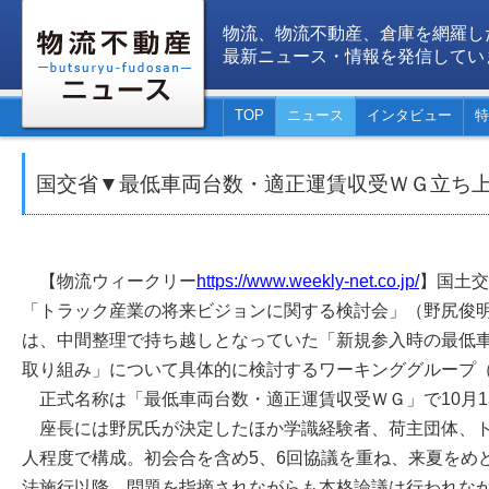
物流、物流不動産、倉庫を網羅し
最新ニュース・情報を発信してい
TOP
ニュース
インタビュー
特
国交省▼最低車両台数・適正運賃収受ＷＧ立ち
【物流ウィークリー
https://www.weekly-net.co.jp/
】国土交
「トラック産業の将来ビジョンに関する検討会」（野尻俊
は、中間整理で持ち越しとなっていた「新規参入時の最低
取り組み」について具体的に検討するワーキンググループ
正式名称は「最低車両台数・適正運賃収受ＷＧ」で10月1
座長には野尻氏が決定したほか学識経験者、荷主団体、ト
人程度で構成。初会合を含め5、6回協議を重ね、来夏をめ
法施行以降、問題を指摘されながらも本格論議は行われな