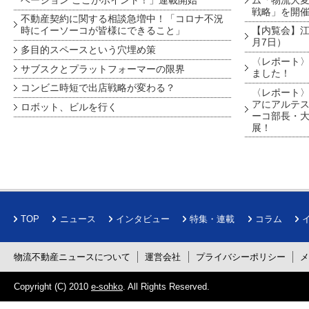
戦略」を開
不動産契約に関する相談急増中！「コロナ不況
時にイーソーコが皆様にできること」
【内覧会】江戸
月7日）
多目的スペースという穴埋め策
〈レポート〉
サブスクとプラットフォーマーの限界
ました！
コンビニ時短で出店戦略が変わる？
〈レポート〉
アにアルテ
ロボット、ビルを行く
ーコ部長・大
展！
TOP
ニュース
インタビュー
特集・連載
コラム
物流不動産ニュースについて
運営会社
プライバシーポリシー
Copyright (C) 2010
e-sohko
. All Rights Reserved.