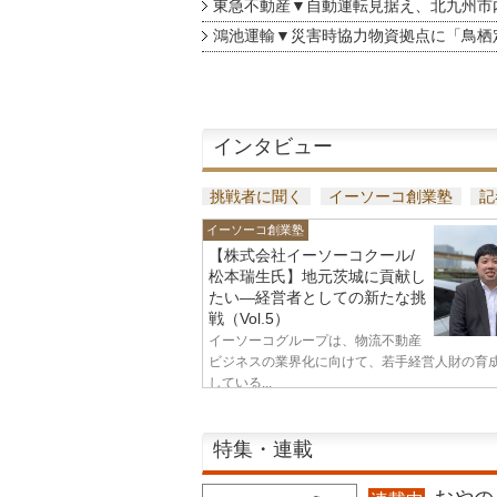
東急不動産▼自動運転見据え、北九州市
鴻池運輸▼災害時協力物資拠点に「鳥栖
インタビュー
挑戦者に聞く
イーソーコ創業塾
記
イーソーコ創業塾
【株式会社イーソーコクール/
松本瑞生氏】地元茨城に貢献し
たい—経営者としての新たな挑
戦（Vol.5）
イーソーコグループは、物流不動産
ビジネスの業界化に向けて、若手経営人財の育
している...
特集・連載