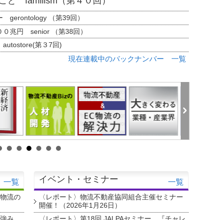
と familism（第４０回）
erontology （第39回）
兆円 senior （第38回）
tostore(第３7回)
現在連載中のバックナンバー 一覧
イベント・セミナー
一覧
一覧
・物流の
〈レポート〉物流不動産協同組合主催セミナー
開催！（2026年1月26日）
を強み
〈レポート〉第18回 JALPAセミナー 『チャレ