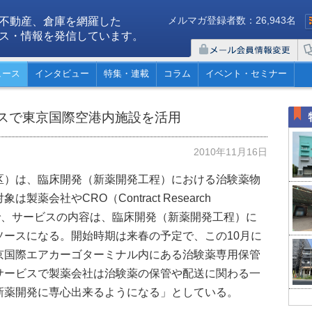
メルマガ登録者数：26,943名
不動産、倉庫を網羅した
ス・情報を発信しています。
ュース
インタビュー
特集・連載
コラム
イベント・セミナー
スで東京国際空港内施設を活用
2010年11月16日
）は、臨床開発（新薬開発工程）における治験薬物
会社やCRO（Contract Research
機関）で、サービスの内容は、臨床開発（新薬開発工程）に
ソースになる。開始時期は来春の予定で、この10月に
京国際エアカーゴターミナル内にある治験薬専用保管
サービスで製薬会社は治験薬の保管や配送に関わる一
新薬開発に専心出来るようになる」としている。