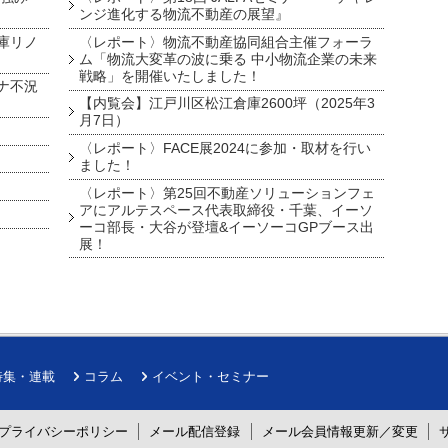
ンジ進化する物流不動産の展望』
庫リノ
〈レポート〉物流不動産協同組合主催フォーラ
ム「物流大変革の波に乗る 中小物流企業の未来
戦略」を開催いたしました！
ナ不況
【内覧会】江戸川区松江倉庫2600坪（2025年3
月7日）
〈レポート〉FACE展2024に参加・取材を行い
ました！
〈レポート〉第25回不動産ソリューションフェ
アにアルテスペース代表取締役・千葉、イーソ
ーコ部長・大谷が登壇&イーソーコGPブース出
展！
特集・連載
コラム
イベント・セミナー
プライバシーポリシー
メール配信登録
メール会員情報更新／変更