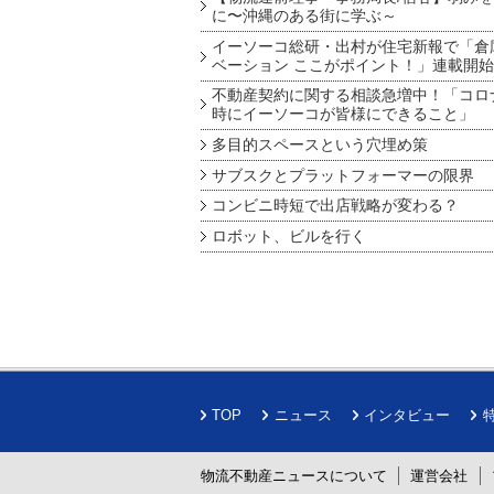
に〜沖縄のある街に学ぶ～
イーソーコ総研・出村が住宅新報で「倉
ベーション ここがポイント！」連載開始
不動産契約に関する相談急増中！「コロ
時にイーソーコが皆様にできること」
多目的スペースという穴埋め策
サブスクとプラットフォーマーの限界
コンビニ時短で出店戦略が変わる？
ロボット、ビルを行く
TOP
ニュース
インタビュー
物流不動産ニュースについて
運営会社