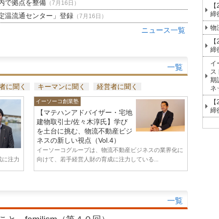
内で拠点を整備
（7月16日）
【
締
定温流通センター」登録
（7月16日）
物
ニュース一覧
【
締
イ
一覧
ス
期
者に聞く
キーマンに聞く
経営者に聞く
ネ
【
イーソーコ創業塾
締
【マテハンアドバイザー・宅地
建物取引士/佐々木淳氏】学び
を土台に挑む、物流不動産ビジ
ネスの新しい視点（Vol.4）
イーソーコグループは、物流不動産ビジネスの業界化に
成に注力
向けて、若手経営人財の育成に注力している...
一覧