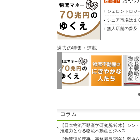
おやのこ
連載中
ジェロントロジー g
シニア市場は１００
無人店舗の普及 au
過去の特集・連載
コラム
【日本物流不動産学研究所/鈴木】シン
推進力となる物流不動産ビジネス
【物流連前理事・事務局長/宿谷】弱み