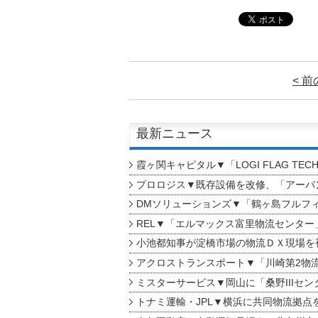
< 
最新ニュース
霞ヶ関キャピタル▼「LOGI FLAG TEC
プロロジス▼既存設備を改修、「アーバン
DMソリューションズ▼「鶴ヶ島フルフ
REL▼「エルマックス富里物流センター
小池都知事が淀橋市場の物流ＤＸ現場を
アクロストランスポート▼「川崎第2物
ミスターサービス▼岡山に「桑野IIIセン
トナミ運輸・JPL▼横浜に共同物流拠点