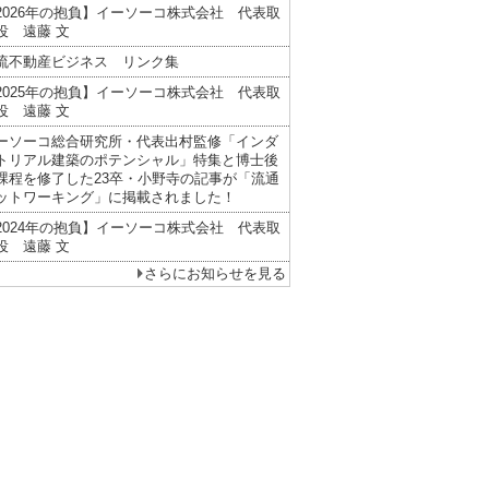
2026年の抱負】イーソーコ株式会社 代表取
役 遠藤 文
流不動産ビジネス リンク集
2025年の抱負】イーソーコ株式会社 代表取
役 遠藤 文
ーソーコ総合研究所・代表出村監修「インダ
トリアル建築のポテンシャル」特集と博士後
課程を修了した23卒・小野寺の記事が「流通
ットワーキング」に掲載されました！
2024年の抱負】イーソーコ株式会社 代表取
役 遠藤 文
さらにお知らせを見る