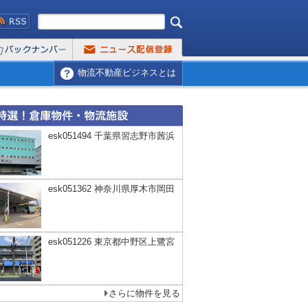
物流不動産ビジネスとは
esk051494 千葉県習志野市茜浜
esk051362 神奈川県厚木市岡田
esk051226 東京都中野区上鷺宮
さらに物件を見る