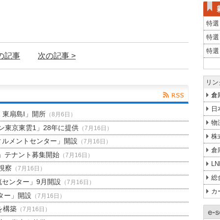
特選
特選
特選
前の記事
次の記事 >
リン
倉
日
H 東扇島I」開所
（8月6日）
物
東京東雲1」28年に提供
（7月16日）
株
ィルメントセンター」開設
（7月16日）
倉
」テナント募集開始
（7月16日）
L
視察
（7月16日）
総
流センター」9月開設
（7月16日）
カ
ター」開設
（7月16日）
を構築
（7月16日）