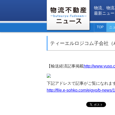
物流、物流
最新ニュー
TOP
ニ
ティーエルロジコム子会社（
【輸送経済記事掲載
http://www.yuso.c
下記アドレスで記事がご覧になれま
http://file.e-sohko.com/eigyo/b-news/