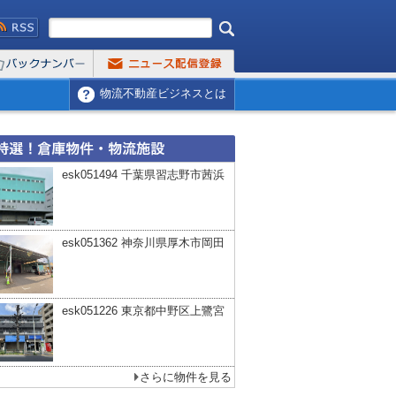
物流不動産ビジネスとは
esk051494 千葉県習志野市茜浜
esk051362 神奈川県厚木市岡田
esk051226 東京都中野区上鷺宮
さらに物件を見る