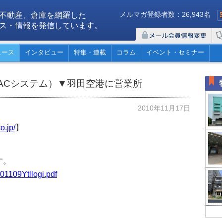
メルマガ登録者数：26,943名
不動産、倉庫を網羅した
ス・情報を発信しています。
ュース
インタビュー
特集・連載
コラム
イベント・セミナー
ACシステム）▼羽田空港に営業所
2010年11月17日
o.jp/
】
す。
101109Ytllogi.pdf