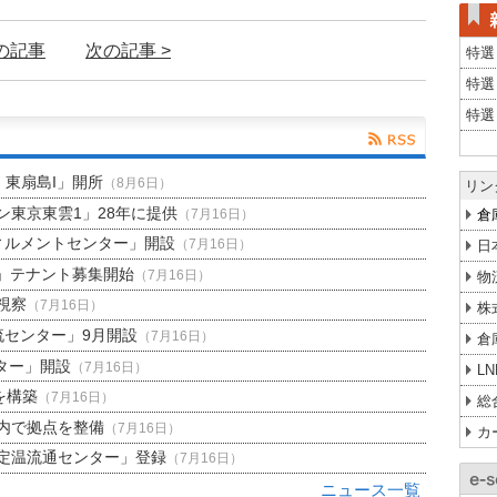
前の記事
次の記事 >
特選
特選
特選
H 東扇島I」開所
（8月6日）
リン
東京東雲1」28年に提供
倉
（7月16日）
ィルメントセンター」開設
日
（7月16日）
」テナント募集開始
（7月16日）
物
視察
（7月16日）
株
流センター」9月開設
（7月16日）
倉
ター」開設
（7月16日）
L
を構築
（7月16日）
総
内で拠点を整備
（7月16日）
カ
定温流通センター」登録
（7月16日）
ニュース一覧