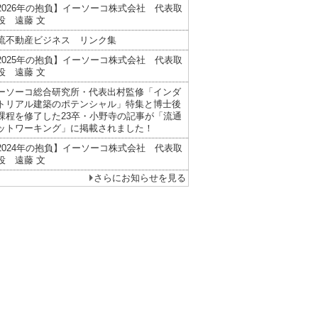
2026年の抱負】イーソーコ株式会社 代表取
役 遠藤 文
流不動産ビジネス リンク集
2025年の抱負】イーソーコ株式会社 代表取
役 遠藤 文
ーソーコ総合研究所・代表出村監修「インダ
トリアル建築のポテンシャル」特集と博士後
課程を修了した23卒・小野寺の記事が「流通
ットワーキング」に掲載されました！
2024年の抱負】イーソーコ株式会社 代表取
役 遠藤 文
さらにお知らせを見る