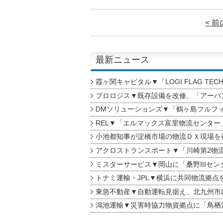
< 
最新ニュース
霞ヶ関キャピタル▼「LOGI FLAG TEC
プロロジス▼既存設備を改修、「アーバン
DMソリューションズ▼「鶴ヶ島フルフ
REL▼「エルマックス富里物流センター
小池都知事が淀橋市場の物流ＤＸ現場を
アクロストランスポート▼「川崎第2物
ミスターサービス▼岡山に「桑野IIIセン
トナミ運輸・JPL▼横浜に共同物流拠点
東急不動産▼自動運転見据え、北九州市
鴻池運輸▼災害時協力物資拠点に「鳥栖