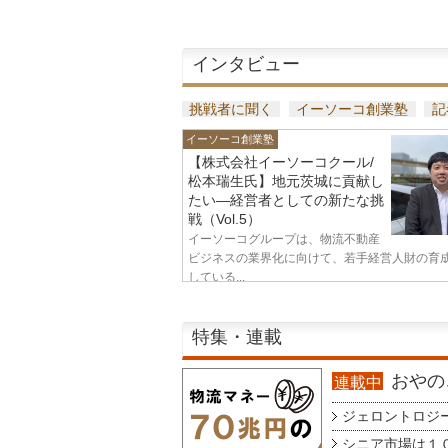
インタビュー
挑戦者に聞く
イーソーコ創業塾
記
イーソーコ創業塾
【株式会社イーソーコクール/
松本瑞生氏】地元茨城に貢献し
たい—経営者としての新たな挑
戦（Vol.5）
イーソーコグループは、物流不動産
ビジネスの業界化に向けて、若手経営人財の育
している...
特集・連載
おやのこ
連載中
ジェロントロジー g
シニア市場は１００