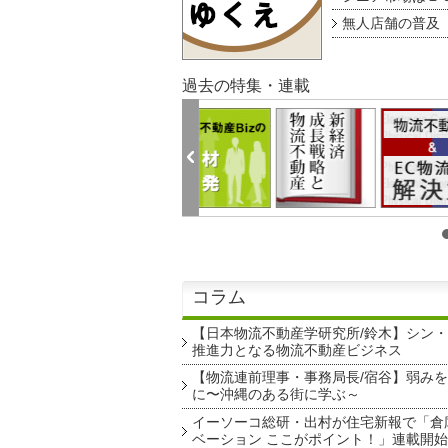
無人店舗の普及 au
過去の特集・連載
コラム
【日本物流不動産学研究所/鈴木】シン
推進力となる物流不動産ビジネス
【物流連前理事・事務局長/宿谷】弱み
に〜沖縄のある街に学ぶ～
イーソーコ総研・出村が住宅新報で「倉
ベーション ここがポイント！」連載開始