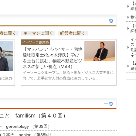
【
締
物
一覧
【
締
者に聞く
キーマンに聞く
経営者に聞く
イ
イーソーコ創業塾
ス
【マテハンアドバイザー・宅地
期
ネ
建物取引士/佐々木淳氏】学び
を土台に挑む、物流不動産ビジ
【
ネスの新しい視点（Vol.4）
締
イーソーコグループは、物流不動産ビジネスの業界化に
成に注力
向けて、若手経営人財の育成に注力している...
一覧
と familism（第４０回）
erontology （第39回）
兆円 senior （第38回）