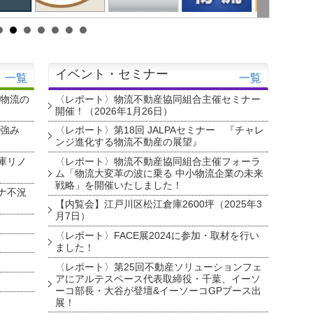
イベント・セミナー
一覧
一覧
・物流の
〈レポート〉物流不動産協同組合主催セミナー
開催！（2026年1月26日）
を強み
〈レポート〉第18回 JALPAセミナー 『チャレ
ンジ進化する物流不動産の展望』
庫リノ
〈レポート〉物流不動産協同組合主催フォーラ
ム「物流大変革の波に乗る 中小物流企業の未来
戦略」を開催いたしました！
ナ不況
【内覧会】江戸川区松江倉庫2600坪（2025年3
月7日）
〈レポート〉FACE展2024に参加・取材を行い
ました！
〈レポート〉第25回不動産ソリューションフェ
アにアルテスペース代表取締役・千葉、イーソ
ーコ部長・大谷が登壇&イーソーコGPブース出
展！