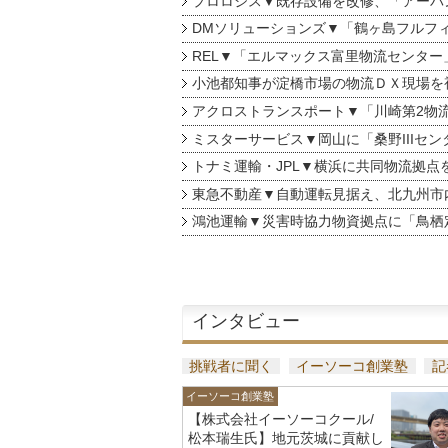
プロロジス▼既存設備を改修、「アーバン
DMソリューションズ▼「鶴ヶ島フルフ
REL▼「エルマックス富里物流センター
小池都知事が淀橋市場の物流ＤＸ現場を
アクロストランスポート▼「川崎第2物
ミスターサービス▼岡山に「桑野IIIセン
トナミ運輸・JPL▼横浜に共同物流拠点
東急不動産▼自動運転見据え、北九州市
鴻池運輸▼災害時協力物資拠点に「鳥栖
インタビュー
挑戦者に聞く
イーソーコ創業塾
記
イーソーコ創業塾
【株式会社イーソーコクール/
松本瑞生氏】地元茨城に貢献し