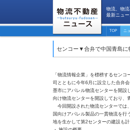
物流、物流
最新ニュー
TOP
ニ
センコー▼合弁で中国青島に
「物流情報企業」を標榜するセンコ
司とともに今年6月に設立した合弁会
墨市にアパレル物流センターを開設
向け物流センターを開設しており、
今回開設された物流センターでは、
国向けアパレル製品の一貫物流を行
地を生かして第2センターの建設も
・ 施設の概要