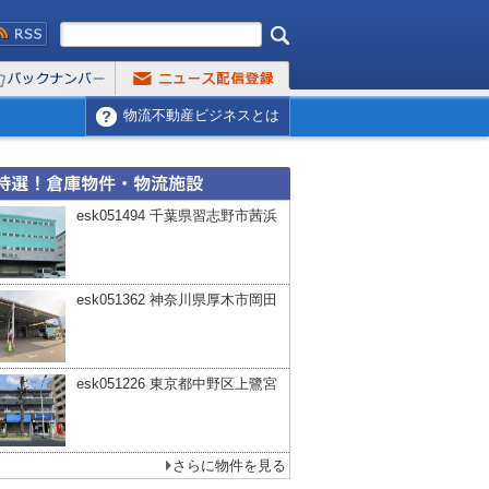
物流不動産ビジネスとは
esk051494 千葉県習志野市茜浜
esk051362 神奈川県厚木市岡田
esk051226 東京都中野区上鷺宮
さらに物件を見る