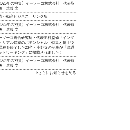
2026年の抱負】イーソーコ株式会社 代表取
役 遠藤 文
流不動産ビジネス リンク集
2025年の抱負】イーソーコ株式会社 代表取
役 遠藤 文
ーソーコ総合研究所・代表出村監修「インダ
トリアル建築のポテンシャル」特集と博士後
課程を修了した23卒・小野寺の記事が「流通
ットワーキング」に掲載されました！
2024年の抱負】イーソーコ株式会社 代表取
役 遠藤 文
さらにお知らせを見る