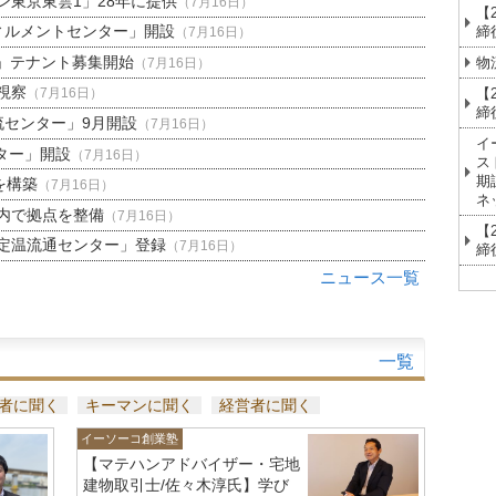
東京東雲1」28年に提供
（7月16日）
【
ィルメントセンター」開設
締
（7月16日）
」テナント募集開始
物
（7月16日）
視察
【
（7月16日）
締
流センター」9月開設
（7月16日）
イ
ター」開設
（7月16日）
ス
期
を構築
（7月16日）
ネ
内で拠点を整備
（7月16日）
【
定温流通センター」登録
（7月16日）
締
ニュース一覧
一覧
者に聞く
キーマンに聞く
経営者に聞く
イーソーコ創業塾
【マテハンアドバイザー・宅地
建物取引士/佐々木淳氏】学び