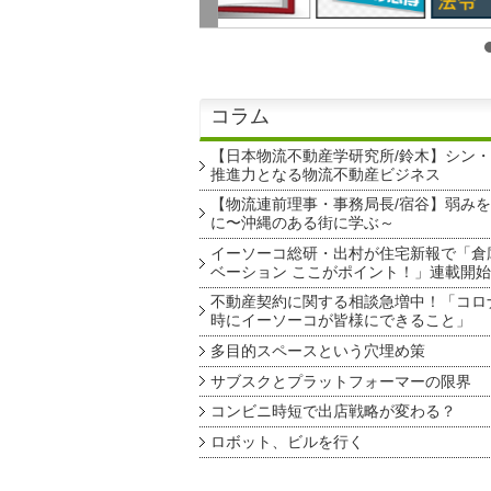
コラム
【日本物流不動産学研究所/鈴木】シン
推進力となる物流不動産ビジネス
【物流連前理事・事務局長/宿谷】弱み
に〜沖縄のある街に学ぶ～
イーソーコ総研・出村が住宅新報で「倉
ベーション ここがポイント！」連載開始
不動産契約に関する相談急増中！「コロ
時にイーソーコが皆様にできること」
多目的スペースという穴埋め策
サブスクとプラットフォーマーの限界
コンビニ時短で出店戦略が変わる？
ロボット、ビルを行く