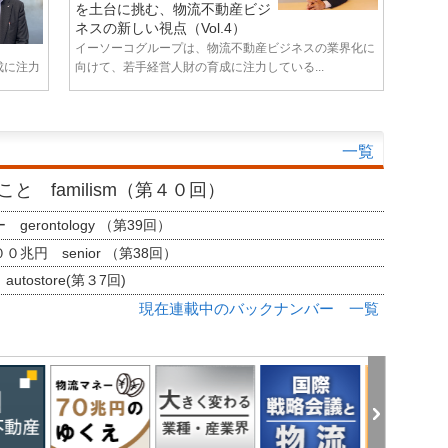
を土台に挑む、物流不動産ビジ
ネスの新しい視点（Vol.4）
イーソーコグループは、物流不動産ビジネスの業界化に
成に注力
向けて、若手経営人財の育成に注力している...
一覧
と familism（第４０回）
erontology （第39回）
兆円 senior （第38回）
tostore(第３7回)
現在連載中のバックナンバー 一覧