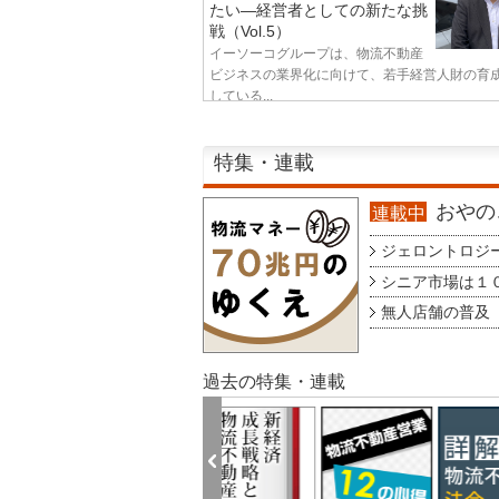
たい—経営者としての新たな挑
戦（Vol.5）
イーソーコグループは、物流不動産
ビジネスの業界化に向けて、若手経営人財の育
している...
特集・連載
おやのこ
連載中
ジェロントロジー g
シニア市場は１００
無人店舗の普及 au
過去の特集・連載