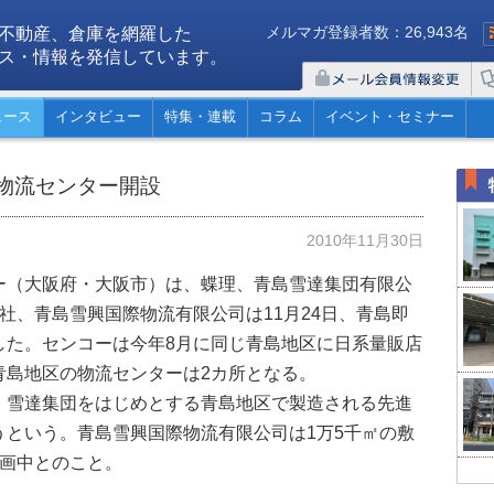
メルマガ登録者数：26,943名
不動産、倉庫を網羅した
ス・情報を発信しています。
ュース
インタビュー
特集・連載
コラム
イベント・セミナー
物流センター開設
2010年11月30日
ー（大阪府・大阪市）は、蝶理、青島雪達集団有限公
社、青島雪興国際物流有限公司は11月24日、青島即
した。センコーは今年8月に同じ青島地区に日系量販店
青島地区の物流センターは2カ所となる。
雪達集団をはじめとする青島地区で製造される先進
うという。青島雪興国際物流有限公司は1万5千㎡の敷
計画中とのこと。