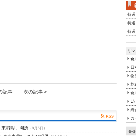
特選
特選
特選
リン
倉
日
物
株
前の記事
次の記事 >
倉
L
総
カ
H 東扇島I」開所
（8月6日）