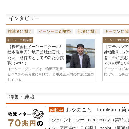
インタビュー
挑戦者に聞く
イーソーコ創業塾
記者に聞く
キーマンに聞
イーソーコ創業塾
イーソーコ創業塾
【株式会社イーソーコクール/
【マテハンア
松本瑞生氏】地元茨城に貢献し
建物取引士/
たい—経営者としての新たな挑
を土台に挑む
戦（Vol.5）
ネスの新しい視
イーソーコグループは、物流不動産
イーソーコグル
ビジネスの業界化に向けて、若手経営人財の育成に注力
向けて、若手経営
している...
特集・連載
おやのこと familism（
連載中
ジェロントロジー gerontology （第39回
シニア市場は１００兆円 senior （第38