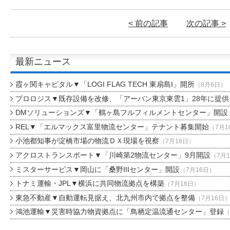
< 前の記事
次の記事 >
最新ニュース
霞ヶ関キャピタル▼「LOGI FLAG TECH 東扇島I」開所
（8月6日）
プロロジス▼既存設備を改修、「アーバン東京東雲1」28年に提供
DMソリューションズ▼「鶴ヶ島フルフィルメントセンター」開設
REL▼「エルマックス富里物流センター」テナント募集開始
（7月1
小池都知事が淀橋市場の物流ＤＸ現場を視察
（7月16日）
アクロストランスポート▼「川崎第2物流センター」9月開設
（7月
ミスターサービス▼岡山に「桑野IIIセンター」開設
（7月16日）
トナミ運輸・JPL▼横浜に共同物流拠点を構築
（7月16日）
東急不動産▼自動運転見据え、北九州市内で拠点を整備
（7月16日
鴻池運輸▼災害時協力物資拠点に「鳥栖定温流通センター」登録
（