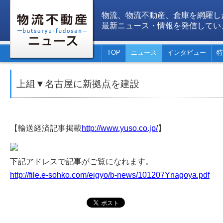
物流、物流不動産、倉庫を網羅し
最新ニュース・情報を発信してい
TOP
ニュース
インタビュー
特
上組▼名古屋に新拠点を建設
【輸送経済記事掲載
http://www.yuso.co.jp/
】
下記アドレスで記事がご覧になれます。
http://file.e-sohko.com/eigyo/b-news/101207Ynagoya.pdf