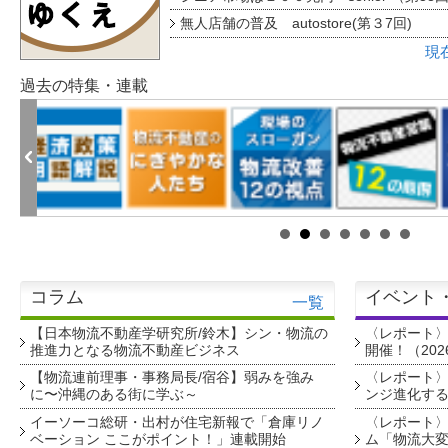
無人店舗の普及 autostore(第３7回)
現
過去の特集・連載
コラム
イベント
一覧
【日本物流不動産学研究所/鈴木】シン・物流の
〈レポート
推進力となる物流不動産ビジネス
開催！（202
【物流連前理事・事務局長/宿谷】弱みを強み
〈レポート〉
に〜沖縄のある街に学ぶ～
ンジ進化す
イーソーコ総研・出村が住宅新報で「倉庫リノ
〈レポート
ベーション ここがポイント！」連載開始
ム「物流大変