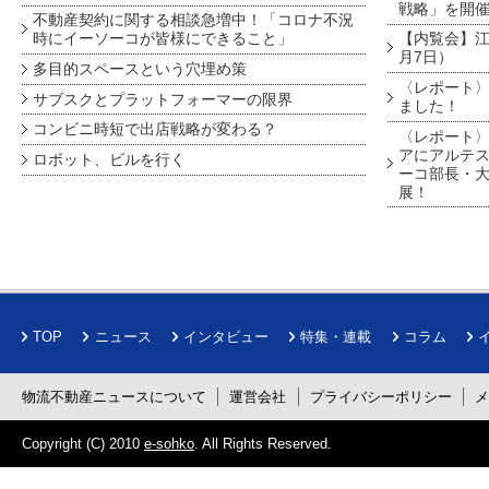
戦略」を開
不動産契約に関する相談急増中！「コロナ不況
時にイーソーコが皆様にできること」
【内覧会】江戸
月7日）
多目的スペースという穴埋め策
〈レポート〉
サブスクとプラットフォーマーの限界
ました！
コンビニ時短で出店戦略が変わる？
〈レポート〉
アにアルテ
ロボット、ビルを行く
ーコ部長・大
展！
TOP
ニュース
インタビュー
特集・連載
コラム
物流不動産ニュースについて
運営会社
プライバシーポリシー
Copyright (C) 2010
e-sohko
. All Rights Reserved.