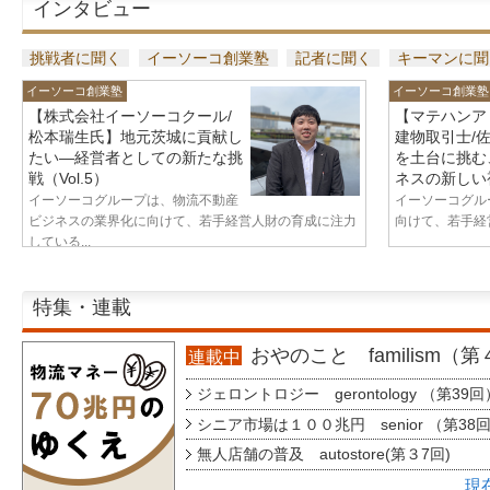
インタビュー
挑戦者に聞く
イーソーコ創業塾
記者に聞く
キーマンに聞
イーソーコ創業塾
イーソーコ創業塾
【株式会社イーソーコクール/
【マテハンア
松本瑞生氏】地元茨城に貢献し
建物取引士/
たい—経営者としての新たな挑
を土台に挑む
戦（Vol.5）
ネスの新しい視
イーソーコグループは、物流不動産
イーソーコグル
ビジネスの業界化に向けて、若手経営人財の育成に注力
向けて、若手経営
している...
特集・連載
おやのこと familism（
連載中
ジェロントロジー gerontology （第39回
シニア市場は１００兆円 senior （第38
無人店舗の普及 autostore(第３7回)
現