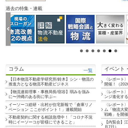
過去の特集・連載
コラム
イベント
一覧
【日本物流不動産学研究所/鈴木】シン・物流の
〈レポート
推進力となる物流不動産ビジネス
開催！（202
【物流連前理事・事務局長/宿谷】弱みを強み
〈レポート〉
に〜沖縄のある街に学ぶ～
ンジ進化す
イーソーコ総研・出村が住宅新報で「倉庫リノ
〈レポート
ベーション ここがポイント！」連載開始
ム「物流大変
戦略」を開
不動産契約に関する相談急増中！「コロナ不況
時にイーソーコが皆様にできること」
【内覧会】江戸
月7日）