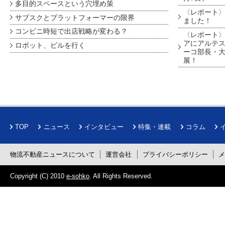
多目的スペースという穴埋め策
〈レポート〉
サブスクとプラットフォーマーの限界
ました！
コンビニ時短で出店戦略が変わる？
〈レポート〉
アにアルテ
ロボット、ビルを行く
ーコ部長・大
展！
TOP
ニュース
インタビュー
特集・連載
コラム
物流不動産ニュースについて
運営会社
プライバシーポリシー
Copyright (C) 2010
e-sohko
. All Rights Reserved.