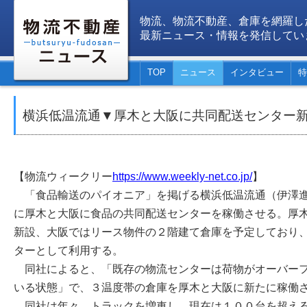
物流、物流不動産、倉庫を網羅し
最新ニュース・情報を発信してい
TOP
ニュース
インタビュー
特
横浜低温流通▼厚木と大阪に共同配送センター
【物流ウィークリー
https://www.weekly-net.co.jp/
】
「食品輸送のパイオニア」を掲げる横浜低温流通（伊澤進
に厚木と大阪に食品の共同配送センターを稼働させる。厚
新設、大阪ではリース物件の２階建て倉庫を予定しており
ターとして利用する。
同社によると、「既存の物流センターは荷物がオーバーフ
いる状態」で、３温度帯の倉庫を厚木と大阪に新たに稼働
同社は年々、トラックを増車し、現在は１００台を超える