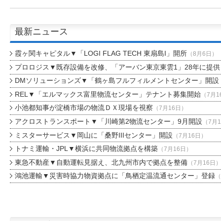
最新ニュース
霞ヶ関キャピタル▼「LOGI FLAG TECH 東扇島I」開所
（8月6日）
プロロジス▼既存設備を改修、「アーバン東京東雲1」28年に提供
DMソリューションズ▼「鶴ヶ島フルフィルメントセンター」開設
REL▼「エルマックス富里物流センター」テナント募集開始
（7月1
小池都知事が淀橋市場の物流ＤＸ現場を視察
（7月16日）
アクロストランスポート▼「川崎第2物流センター」9月開設
（7月
ミスターサービス▼岡山に「桑野IIIセンター」開設
（7月16日）
トナミ運輸・JPL▼横浜に共同物流拠点を構築
（7月16日）
東急不動産▼自動運転見据え、北九州市内で拠点を整備
（7月16日
鴻池運輸▼災害時協力物資拠点に「鳥栖定温流通センター」登録
（