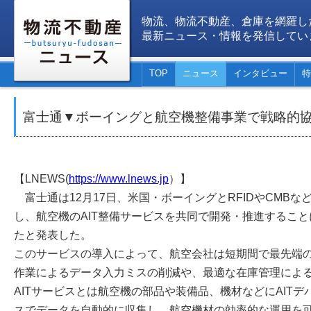
物流、物流不動産、倉庫を網羅し
最新ニュース・情報を発信してい
TOP
ニュース
インタビュー
特
富士通▼ボーイングと航空機整備事業で戦略的
【LNEWS(
https://www.lnews.jp
）】
富士通は12月17日、米国・ボーイングとRFIDやCMBなど
し、航空機のAIT整備サービスを共同で開発・推進するこ
たと発表した。
このサービスの導入によって、航空会社は短期間で最先端の
作業によるデータ入力ミスの削減や、最適な在庫管理によ
AITサービスとは航空機の部品や装備品、機材などにAIT
スでデータを自動的に収集し、航空機材の効率的な運用を