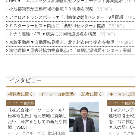
REL▼「エルマックス富里物流センター」テナント募集開始
（7月1
小池都知事が淀橋市場の物流ＤＸ現場を視察
（7月16日）
アクロストランスポート▼「川崎第2物流センター」9月開設
（7月
ミスターサービス▼岡山に「桑野IIIセンター」開設
（7月16日）
トナミ運輸・JPL▼横浜に共同物流拠点を構築
（7月16日）
東急不動産▼自動運転見据え、北九州市内で拠点を整備
（7月16日
鴻池運輸▼災害時協力物資拠点に「鳥栖定温流通センター」登録
（
インタビュー
挑戦者に聞く
イーソーコ創業塾
記者に聞く
キーマンに聞
イーソーコ創業塾
イーソーコ創業塾
【株式会社イーソーコクール/
【マテハンア
松本瑞生氏】地元茨城に貢献し
建物取引士/
たい—経営者としての新たな挑
を土台に挑む
戦（Vol.5）
ネスの新しい視
イーソーコグループは、物流不動産
イーソーコグル