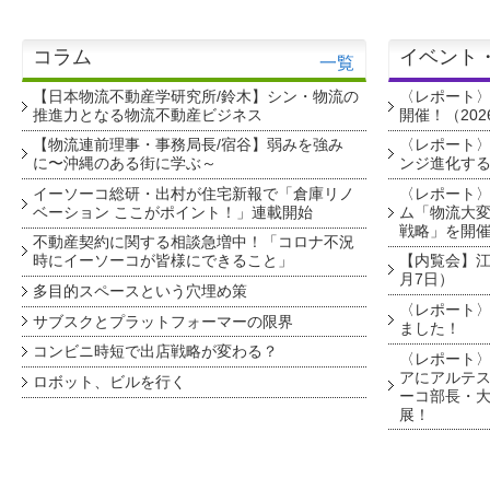
コラム
イベント
一覧
【日本物流不動産学研究所/鈴木】シン・物流の
〈レポート
推進力となる物流不動産ビジネス
開催！（202
【物流連前理事・事務局長/宿谷】弱みを強み
〈レポート〉
に〜沖縄のある街に学ぶ～
ンジ進化す
イーソーコ総研・出村が住宅新報で「倉庫リノ
〈レポート
ベーション ここがポイント！」連載開始
ム「物流大変
戦略」を開
不動産契約に関する相談急増中！「コロナ不況
時にイーソーコが皆様にできること」
【内覧会】江戸
月7日）
多目的スペースという穴埋め策
〈レポート〉
サブスクとプラットフォーマーの限界
ました！
コンビニ時短で出店戦略が変わる？
〈レポート〉
アにアルテ
ロボット、ビルを行く
ーコ部長・大
展！