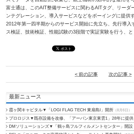
富士通は、このAIT整備サービスに関わるAITタグ、リー
ンテグレーション、導入サービスなどをボーイングに提供
2012年第一四半期からのサービス開始に先立ち、先行導
ス検証、技術検証、性能試験の3段階で実証実験を行う、と
< 前の記事
次の記事 >
最新ニュース
霞ヶ関キャピタル▼「LOGI FLAG TECH 東扇島I」開所
（8月6日）
プロロジス▼既存設備を改修、「アーバン東京東雲1」28年に提供
DMソリューションズ▼「鶴ヶ島フルフィルメントセンター」開設