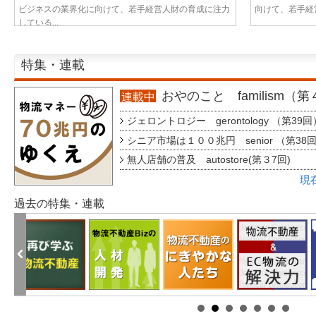
ビジネスの業界化に向けて、若手経営人財の育成に注力
向けて、若手経営
している...
特集・連載
おやのこと familism（
連載中
ジェロントロジー gerontology （第39回
シニア市場は１００兆円 senior （第38
無人店舗の普及 autostore(第３7回)
現
過去の特集・連載