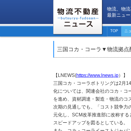
物流、物流
最新ニュー
TOP
ニ
三国コカ・コーラ▼物流拠点
【LNEWS(
https://www.lnews.jp
）】
三国コカ・コーラボトリングは2月14
化については、関連会社のコカ・コ
を進め、資材調達・製造・物流のコ
次期の見通しでも、「コスト競争力
元化し、SCM改革推進部に改称する
スピードアップを図るとしている。
また、コカ・コーライーストジャパ