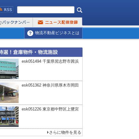
物流不動産ビジネスとは
esk051494 千葉県習志野市茜浜
esk051362 神奈川県厚木市岡田
esk051226 東京都中野区上鷺宮
さらに物件を見る