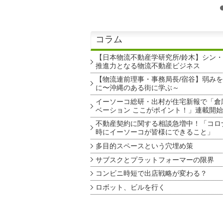
コラム
【日本物流不動産学研究所/鈴木】シン
推進力となる物流不動産ビジネス
【物流連前理事・事務局長/宿谷】弱み
に〜沖縄のある街に学ぶ～
イーソーコ総研・出村が住宅新報で「倉
ベーション ここがポイント！」連載開始
不動産契約に関する相談急増中！「コロ
時にイーソーコが皆様にできること」
多目的スペースという穴埋め策
サブスクとプラットフォーマーの限界
コンビニ時短で出店戦略が変わる？
ロボット、ビルを行く