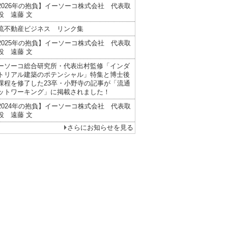
2026年の抱負】イーソーコ株式会社 代表取
役 遠藤 文
流不動産ビジネス リンク集
2025年の抱負】イーソーコ株式会社 代表取
役 遠藤 文
ーソーコ総合研究所・代表出村監修「インダ
トリアル建築のポテンシャル」特集と博士後
課程を修了した23卒・小野寺の記事が「流通
ットワーキング」に掲載されました！
2024年の抱負】イーソーコ株式会社 代表取
役 遠藤 文
さらにお知らせを見る