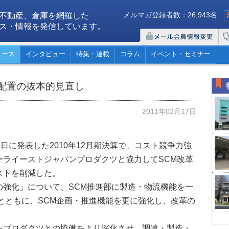
メルマガ登録者数：26,943名
不動産、倉庫を網羅した
ス・情報を発信しています。
ュース
インタビュー
特集・連載
コラム
イベント・セミナー
配置の抜本的見直し
2011年02月17日
日に発表した2010年12月期決算で、コスト競争力強
ーライーストジャパンプロダクツと協力してSCM改革
ストを削減した。
の強化」について、SCM推進部に製造・物流機能を一
とともに、SCM企画・推進機能を更に強化し、改革の
ンプロダクツとの協働をより深化させ、調達・製造・