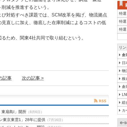
ト削減を推進するという。
特選
よび対処すべき課題では、SCM改革を掲げ、物流拠点
特選
の見直しに加え、徹底した在庫削減によるコストの低
特選
図るため、関東4社共同で取り組むという。
リン
倉
日
物
前の記事
次の記事 >
株
倉
L
総
カ
H 東扇島I」開所
（8月6日）
東京東雲1」28年に提供
（7月16日）