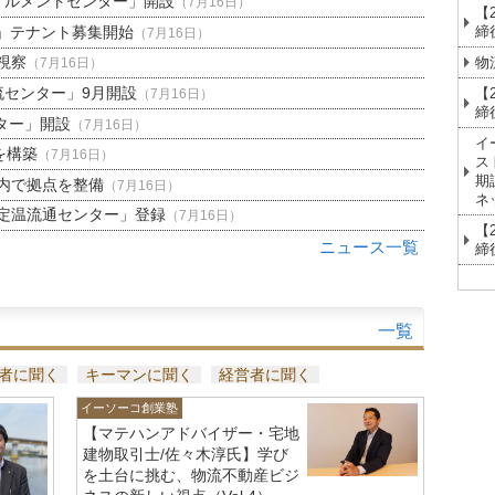
ィルメントセンター」開設
（7月16日）
【
締
」テナント募集開始
（7月16日）
視察
物
（7月16日）
流センター」9月開設
【
（7月16日）
締
ター」開設
（7月16日）
イ
を構築
（7月16日）
ス
期
内で拠点を整備
（7月16日）
ネ
定温流通センター」登録
（7月16日）
【
ニュース一覧
締
一覧
者に聞く
キーマンに聞く
経営者に聞く
イーソーコ創業塾
【マテハンアドバイザー・宅地
建物取引士/佐々木淳氏】学び
を土台に挑む、物流不動産ビジ