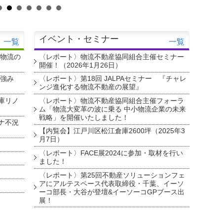
イベント・セミナー
一覧
一覧
・物流の
〈レポート〉物流不動産協同組合主催セミナー
開催！（2026年1月26日）
を強み
〈レポート〉第18回 JALPAセミナー 『チャレ
ンジ進化する物流不動産の展望』
庫リノ
〈レポート〉物流不動産協同組合主催フォーラ
ム「物流大変革の波に乗る 中小物流企業の未来
戦略」を開催いたしました！
ナ不況
【内覧会】江戸川区松江倉庫2600坪（2025年3
月7日）
〈レポート〉FACE展2024に参加・取材を行い
ました！
〈レポート〉第25回不動産ソリューションフェ
アにアルテスペース代表取締役・千葉、イーソ
ーコ部長・大谷が登壇&イーソーコGPブース出
展！