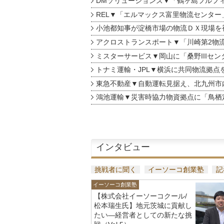
DMソリューションズ▼「鶴ヶ島フルフ
REL▼「エルマックス富里物流センター
小池都知事が淀橋市場の物流ＤＸ現場を
アクロストランスポート▼「川崎第2物
ミスターサービス▼岡山に「桑野IIIセン
トナミ運輸・JPL▼横浜に共同物流拠点
東急不動産▼自動運転見据え、北九州市
鴻池運輸▼災害時協力物資拠点に「鳥栖
インタビュー
挑戦者に聞く
イーソーコ創業塾
記
イーソーコ創業塾
【株式会社イーソーコクール/
松本瑞生氏】地元茨城に貢献し
たい—経営者としての新たな挑