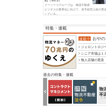
戦（Vol.5）
イーソーコグループは、物流不動産
ビジネスの業界化に向けて、若手経営人財の育
している...
特集・連載
おやのこ
連載中
ジェロントロジー g
シニア市場は１００
無人店舗の普及 au
過去の特集・連載