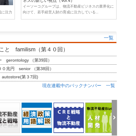
ネスの新しい視点（Vol.4）
イーソーコグループは、物流不動産ビジネスの業界化に
成に注力
向けて、若手経営人財の育成に注力している...
一覧
と familism（第４０回）
erontology （第39回）
兆円 senior （第38回）
tostore(第３7回)
現在連載中のバックナンバー 一覧