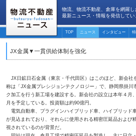
物流、物流不動産、倉庫を網羅し
最新ニュース・情報を発信してい
TOP
ニュース
インタビュー
特
JX金属▼一貫供給体制を強化
JX日鉱日石金属（東京・千代田区）はこのほど、新会社
称は「JX金属プレシジョンテクノロジー」で、静岡県掛川
ク加工を行う新工場を建設する。新会社の設立は本年４月、新
月を予定している。投資額は約90億円。
電気自動車、プラグインハイブリッド車、ハイブリッド車
が見込まれており、それらに使用される精密圧延品および
視されているのが背景だ。
同社は現在、倉見工場で精密圧延品を製造し，主に日立・