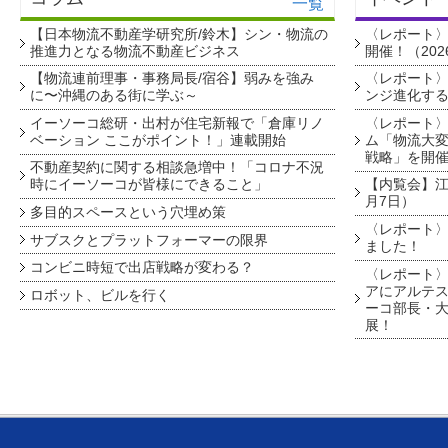
一覧
【日本物流不動産学研究所/鈴木】シン・物流の
〈レポート
推進力となる物流不動産ビジネス
開催！（202
【物流連前理事・事務局長/宿谷】弱みを強み
〈レポート〉
に〜沖縄のある街に学ぶ～
ンジ進化す
イーソーコ総研・出村が住宅新報で「倉庫リノ
〈レポート
ベーション ここがポイント！」連載開始
ム「物流大変
戦略」を開
不動産契約に関する相談急増中！「コロナ不況
時にイーソーコが皆様にできること」
【内覧会】江戸
月7日）
多目的スペースという穴埋め策
〈レポート〉
サブスクとプラットフォーマーの限界
ました！
コンビニ時短で出店戦略が変わる？
〈レポート〉
アにアルテ
ロボット、ビルを行く
ーコ部長・大
展！