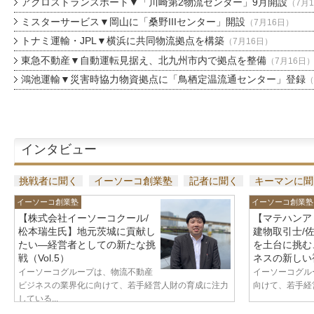
アクロストランスポート▼「川崎第2物流センター」9月開設
（7月
ミスターサービス▼岡山に「桑野IIIセンター」開設
（7月16日）
トナミ運輸・JPL▼横浜に共同物流拠点を構築
（7月16日）
東急不動産▼自動運転見据え、北九州市内で拠点を整備
（7月16日
鴻池運輸▼災害時協力物資拠点に「鳥栖定温流通センター」登録
（
インタビュー
挑戦者に聞く
イーソーコ創業塾
記者に聞く
キーマンに聞
イーソーコ創業塾
イーソーコ創業塾
【株式会社イーソーコクール/
【マテハンア
松本瑞生氏】地元茨城に貢献し
建物取引士/
たい—経営者としての新たな挑
を土台に挑む
戦（Vol.5）
ネスの新しい視
イーソーコグループは、物流不動産
イーソーコグル
ビジネスの業界化に向けて、若手経営人財の育成に注力
向けて、若手経営
している...