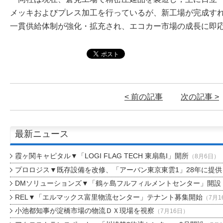
メッキおよびプレス加工を行っているが、新工場が完成す
一貫供給体制が強化・拡充され、エコカー市場の成長に即
< 前の記事
次の記事 >
最新ニュース
霞ヶ関キャピタル▼「LOGI FLAG TECH 東扇島I」開所
（8月6日）
プロロジス▼既存設備を改修、「アーバン東京東雲1」28年に提供
DMソリューションズ▼「鶴ヶ島フルフィルメントセンター」開設
REL▼「エルマックス富里物流センター」テナント募集開始
（7月1
小池都知事が淀橋市場の物流ＤＸ現場を視察
（7月16日）