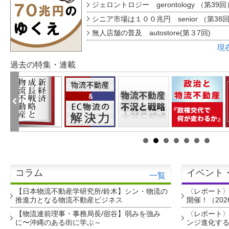
ジェロントロジー gerontology （第39回
シニア市場は１００兆円 senior （第38
無人店舗の普及 autostore(第３7回)
現
過去の特集・連載
コラム
イベント
一覧
【日本物流不動産学研究所/鈴木】シン・物流の
〈レポート
推進力となる物流不動産ビジネス
開催！（202
【物流連前理事・事務局長/宿谷】弱みを強み
〈レポート〉
に〜沖縄のある街に学ぶ～
ンジ進化す