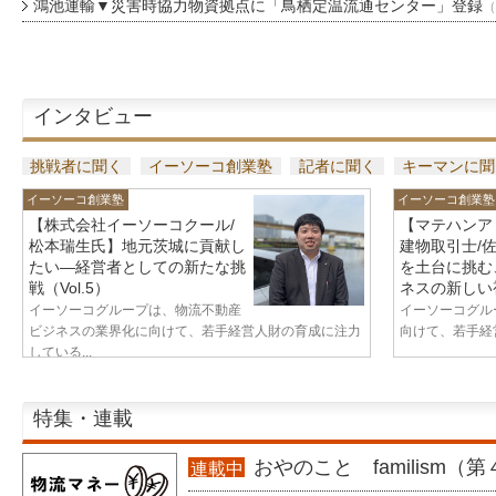
鴻池運輸▼災害時協力物資拠点に「鳥栖定温流通センター」登録
（
インタビュー
挑戦者に聞く
イーソーコ創業塾
記者に聞く
キーマンに聞
イーソーコ創業塾
イーソーコ創業塾
【株式会社イーソーコクール/
【マテハンア
松本瑞生氏】地元茨城に貢献し
建物取引士/
たい—経営者としての新たな挑
を土台に挑む
戦（Vol.5）
ネスの新しい視
イーソーコグループは、物流不動産
イーソーコグル
ビジネスの業界化に向けて、若手経営人財の育成に注力
向けて、若手経営
している...
特集・連載
おやのこと familism（
連載中