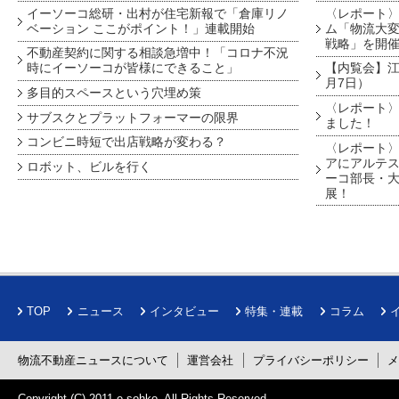
イーソーコ総研・出村が住宅新報で「倉庫リノ
〈レポート
ベーション ここがポイント！」連載開始
ム「物流大変
戦略」を開
不動産契約に関する相談急増中！「コロナ不況
時にイーソーコが皆様にできること」
【内覧会】江戸
月7日）
多目的スペースという穴埋め策
〈レポート〉
サブスクとプラットフォーマーの限界
ました！
コンビニ時短で出店戦略が変わる？
〈レポート〉
アにアルテ
ロボット、ビルを行く
ーコ部長・大
展！
TOP
ニュース
インタビュー
特集・連載
コラム
物流不動産ニュースについて
運営会社
プライバシーポリシー
Copyright (C) 2011
e-sohko
. All Rights Reserved.