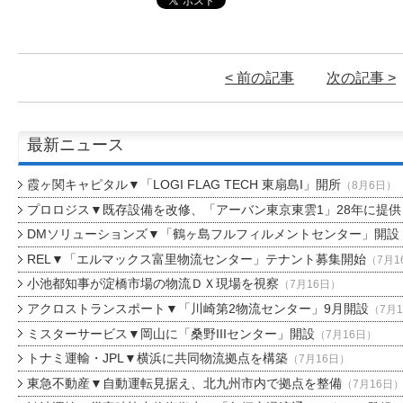
< 前の記事
次の記事 >
最新ニュース
霞ヶ関キャピタル▼「LOGI FLAG TECH 東扇島I」開所
（8月6日）
プロロジス▼既存設備を改修、「アーバン東京東雲1」28年に提供
DMソリューションズ▼「鶴ヶ島フルフィルメントセンター」開設
REL▼「エルマックス富里物流センター」テナント募集開始
（7月1
小池都知事が淀橋市場の物流ＤＸ現場を視察
（7月16日）
アクロストランスポート▼「川崎第2物流センター」9月開設
（7月
ミスターサービス▼岡山に「桑野IIIセンター」開設
（7月16日）
トナミ運輸・JPL▼横浜に共同物流拠点を構築
（7月16日）
東急不動産▼自動運転見据え、北九州市内で拠点を整備
（7月16日