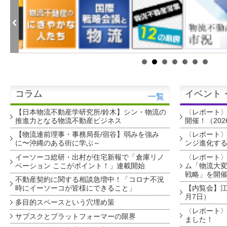
コラム
イベント
一覧
【日本物流不動産学研究所/鈴木】シン・物流の
〈レポート
推進力となる物流不動産ビジネス
開催！（202
【物流連前理事・事務局長/宿谷】弱みを強み
〈レポート〉
に〜沖縄のある街に学ぶ～
ンジ進化す
イーソーコ総研・出村が住宅新報で「倉庫リノ
〈レポート
ベーション ここがポイント！」連載開始
ム「物流大変
戦略」を開
不動産契約に関する相談急増中！「コロナ不況
時にイーソーコが皆様にできること」
【内覧会】江戸
月7日）
多目的スペースという穴埋め策
〈レポート〉
サブスクとプラットフォーマーの限界
ました！