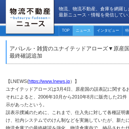
物流、物流不動産、倉庫を網羅し
最新ニュース・情報を発信してい
TOP
ニュース
インタビュー
特
アパレル・雑貨のユナイテッドアローズ▼原産
最終確認追加
【LNEWS(
https://www.lnews.jp
）】
ユナイテッドアローズは3月4日、原産国の誤表記に関する
それによると、2006年10月から2010年8月に販売した21
示があったという。
誤表示撲滅のために、これまで、仕入先に対して各種証明
け、社内システムでのけん制などを実施していたが、新たに
物流倉庫での最終確認を強化。物流倉庫内で、納品された