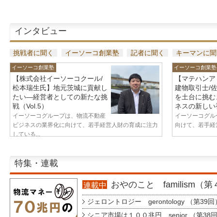
インタビュー
挑戦者に聞く
イーソーコ創業塾
記者に聞く
キーマンに聞
イーソーコ創業塾
イーソーコ創業塾
【株式会社イーソーコクール/
【マテハンア
松本瑞生氏】地元茨城に貢献し
建物取引士/
たい—経営者としての新たな挑
を土台に挑む
戦（Vol.5）
ネスの新しい視
イーソーコグループは、物流不動産
イーソーコグル
ビジネスの業界化に向けて、若手経営人財の育成に注力
向けて、若手経営
している...
特集・連載
おやのこと familism（
連載中
ジェロントロジー gerontology （第39回
シニア市場は１００兆円 senior （第38