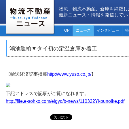
物流、物流不動産、倉庫を網羅し
最新ニュース・情報を発信してい
TOP
ニュース
インタビュー
特
鴻池運輸▼タイ初の定温倉庫を着工
【輸送経済記事掲載
http://www.yuso.co.jp/
】
下記アドレスで記事がご覧になれます。
http://file.e-sohko.com/eigyo/b-news/110322Ykounoike.pdf