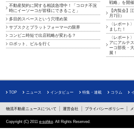
戦略」を開
不動産契約に関する相談急増中！「コロナ不況
時にイーソーコが皆様にできること」
【内覧会】江戸
月7日）
多目的スペースという穴埋め策
〈レポート〉
サブスクとプラットフォーマーの限界
ました！
コンビニ時短で出店戦略が変わる？
〈レポート〉
アにアルテ
ロボット、ビルを行く
ーコ部長・大
展！
TOP
ニュース
インタビュー
特集・連載
コラム
物流不動産ニュースについて
運営会社
プライバシーポリシー
Copyright (C) 2011
e-sohko
. All Rights Reserved.