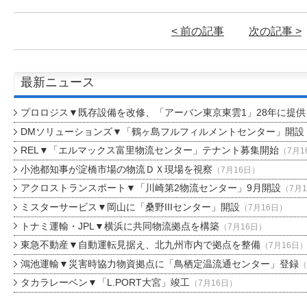
< 前の記事
次の記事 >
最新ニュース
プロロジス▼既存設備を改修、「アーバン東京東雲1」28年に提供
DMソリューションズ▼「鶴ヶ島フルフィルメントセンター」開設
REL▼「エルマックス富里物流センター」テナント募集開始
（7月1
小池都知事が淀橋市場の物流ＤＸ現場を視察
（7月16日）
アクロストランスポート▼「川崎第2物流センター」9月開設
（7月
ミスターサービス▼岡山に「桑野IIIセンター」開設
（7月16日）
トナミ運輸・JPL▼横浜に共同物流拠点を構築
（7月16日）
東急不動産▼自動運転見据え、北九州市内で拠点を整備
（7月16日
鴻池運輸▼災害時協力物資拠点に「鳥栖定温流通センター」登録
（
タカラレーベン▼「L.PORT大宮」竣工
（7月16日）