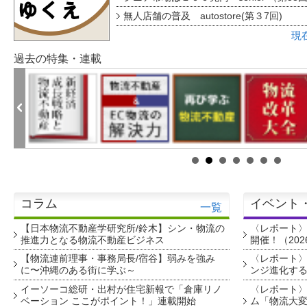
無人店舗の普及 autostore(第３7回)
現
過去の特集・連載
コラム
イベント
一覧
【日本物流不動産学研究所/鈴木】シン・物流の
〈レポート
推進力となる物流不動産ビジネス
開催！（202
【物流連前理事・事務局長/宿谷】弱みを強み
〈レポート〉
に〜沖縄のある街に学ぶ～
ンジ進化す
イーソーコ総研・出村が住宅新報で「倉庫リノ
〈レポート
ベーション ここがポイント！」連載開始
ム「物流大変