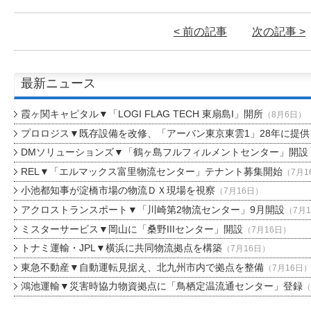
< 前の記事
次の記事 >
最新ニュース
霞ヶ関キャピタル▼「LOGI FLAG TECH 東扇島I」開所
（8月6日）
プロロジス▼既存設備を改修、「アーバン東京東雲1」28年に提供
DMソリューションズ▼「鶴ヶ島フルフィルメントセンター」開設
REL▼「エルマックス富里物流センター」テナント募集開始
（7月1
小池都知事が淀橋市場の物流ＤＸ現場を視察
（7月16日）
アクロストランスポート▼「川崎第2物流センター」9月開設
（7月
ミスターサービス▼岡山に「桑野IIIセンター」開設
（7月16日）
トナミ運輸・JPL▼横浜に共同物流拠点を構築
（7月16日）
東急不動産▼自動運転見据え、北九州市内で拠点を整備
（7月16日
鴻池運輸▼災害時協力物資拠点に「鳥栖定温流通センター」登録
（