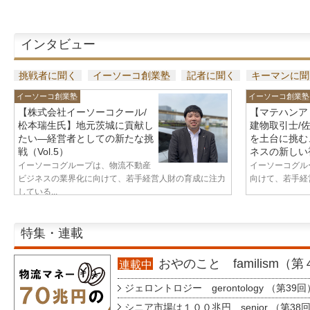
インタビュー
挑戦者に聞く
イーソーコ創業塾
記者に聞く
キーマンに聞
イーソーコ創業塾
イーソーコ創業塾
【株式会社イーソーコクール/
【マテハンア
松本瑞生氏】地元茨城に貢献し
建物取引士/
たい—経営者としての新たな挑
を土台に挑む
戦（Vol.5）
ネスの新しい視
イーソーコグループは、物流不動産
イーソーコグル
ビジネスの業界化に向けて、若手経営人財の育成に注力
向けて、若手経営
している...
特集・連載
おやのこと familism（
連載中
ジェロントロジー gerontology （第39回
シニア市場は１００兆円 senior （第38