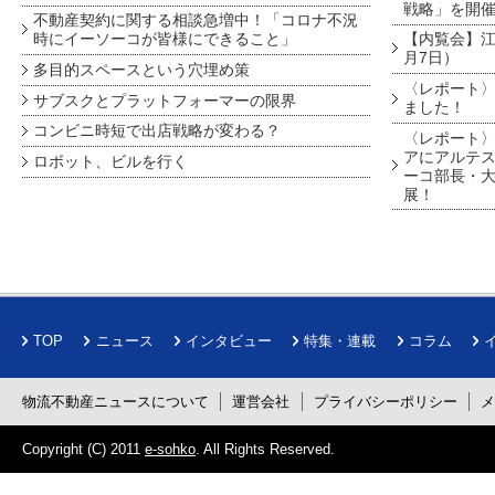
戦略」を開
不動産契約に関する相談急増中！「コロナ不況
時にイーソーコが皆様にできること」
【内覧会】江戸
月7日）
多目的スペースという穴埋め策
〈レポート〉
サブスクとプラットフォーマーの限界
ました！
コンビニ時短で出店戦略が変わる？
〈レポート〉
アにアルテ
ロボット、ビルを行く
ーコ部長・大
展！
TOP
ニュース
インタビュー
特集・連載
コラム
物流不動産ニュースについて
運営会社
プライバシーポリシー
Copyright (C) 2011
e-sohko
. All Rights Reserved.