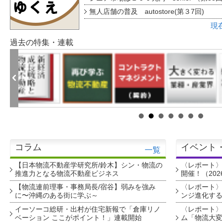
無人店舗の普及 autostore(第３7回)
現
過去の特集・連載
コラム
イベント
一覧
【日本物流不動産学研究所/鈴木】シン・物流の
〈レポート
推進力となる物流不動産ビジネス
開催！（202
【物流連前理事・事務局長/宿谷】弱みを強み
〈レポート〉
に〜沖縄のある街に学ぶ～
ンジ進化す
イーソーコ総研・出村が住宅新報で「倉庫リノ
〈レポート
ベーション ここがポイント！」連載開始
ム「物流大変