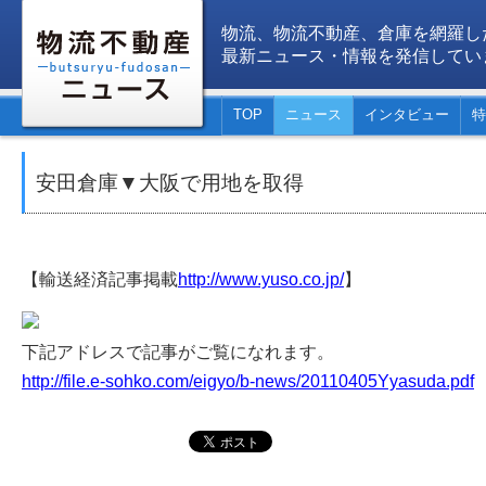
物流、物流不動産、倉庫を網羅し
最新ニュース・情報を発信してい
TOP
ニュース
インタビュー
特
安田倉庫▼大阪で用地を取得
【輸送経済記事掲載
http://www.yuso.co.jp/
】
下記アドレスで記事がご覧になれます。
http://file.e-sohko.com/eigyo/b-news/20110405Yyasuda.pdf