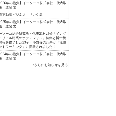
2026年の抱負】イーソーコ株式会社 代表取
役 遠藤 文
流不動産ビジネス リンク集
2025年の抱負】イーソーコ株式会社 代表取
役 遠藤 文
ーソーコ総合研究所・代表出村監修「インダ
トリアル建築のポテンシャル」特集と博士後
課程を修了した23卒・小野寺の記事が「流通
ットワーキング」に掲載されました！
2024年の抱負】イーソーコ株式会社 代表取
役 遠藤 文
さらにお知らせを見る