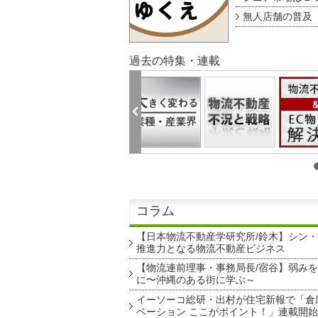
無人店舗の普及 au
過去の特集・連載
コラム
【日本物流不動産学研究所/鈴木】シン
推進力となる物流不動産ビジネス
【物流連前理事・事務局長/宿谷】弱み
に〜沖縄のある街に学ぶ～
イーソーコ総研・出村が住宅新報で「倉
ベーション ここがポイント！」連載開始