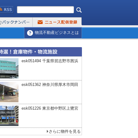
物流不動産ビジネスとは
esk051494 千葉県習志野市茜浜
esk051362 神奈川県厚木市岡田
esk051226 東京都中野区上鷺宮
さらに物件を見る