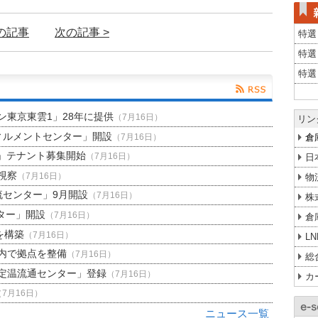
前の記事
次の記事 >
特選
特選
特選
東京東雲1」28年に提供
（7月16日）
リン
ィルメントセンター」開設
倉
（7月16日）
」テナント募集開始
日
（7月16日）
視察
（7月16日）
物
流センター」9月開設
（7月16日）
株
ター」開設
（7月16日）
倉
を構築
（7月16日）
L
内で拠点を整備
（7月16日）
総
定温流通センター」登録
（7月16日）
カ
（7月16日）
ニュース一覧