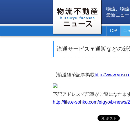
物流、物流
最新ニュー
TOP
ニ
流通サービス▼通販などの新
【輸送経済記事掲載
http://www.yuso.c
下記アドレスで記事がご覧になれま
http://file.e-sohko.com/eigyo/b-news