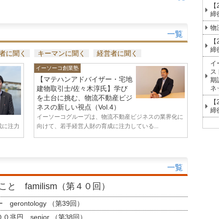
【
締
物
一覧
【
締
者に聞く
キーマンに聞く
経営者に聞く
イ
イーソーコ創業塾
ス
【マテハンアドバイザー・宅地
期
ネ
建物取引士/佐々木淳氏】学び
を土台に挑む、物流不動産ビジ
【
ネスの新しい視点（Vol.4）
締
イーソーコグループは、物流不動産ビジネスの業界化に
成に注力
向けて、若手経営人財の育成に注力している...
一覧
と familism（第４０回）
erontology （第39回）
兆円 senior （第38回）