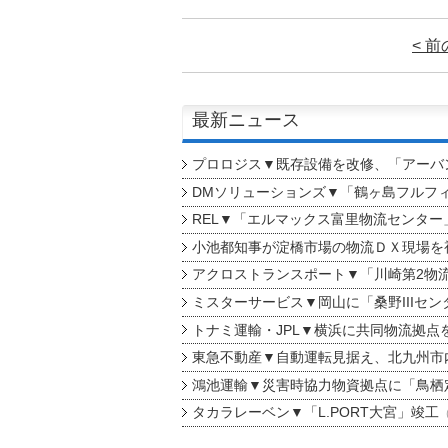
< 
最新ニュース
プロロジス▼既存設備を改修、「アーバン
DMソリューションズ▼「鶴ヶ島フルフ
REL▼「エルマックス富里物流センター
小池都知事が淀橋市場の物流ＤＸ現場を
アクロストランスポート▼「川崎第2物
ミスターサービス▼岡山に「桑野IIIセン
トナミ運輸・JPL▼横浜に共同物流拠点
東急不動産▼自動運転見据え、北九州市
鴻池運輸▼災害時協力物資拠点に「鳥栖
タカラレーベン▼「L.PORT大宮」竣工