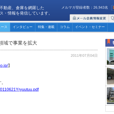
メルマガ登録者数：26,943名
不動産、倉庫を網羅した
ス・情報を発信しています。
ュース
インタビュー
特集・連載
コラム
イベント・セミナー
領域で事業を拡大
2011年07月04日
o.jp/
】
す。
/20110621Yryuutuu.pdf