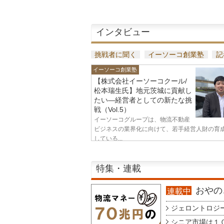
インタビュー
挑戦者に聞く
イーソーコ創業塾
記
イーソーコ創業塾
【株式会社イーソーコクール/
松本瑞生氏】地元茨城に貢献し
たい—経営者としての新たな挑
戦（Vol.5）
イーソーコグループは、物流不動産
ビジネスの業界化に向けて、若手経営人財の育
している...
特集・連載
おやのこ
連載中
ジェロントロジー g
シニア市場は１００