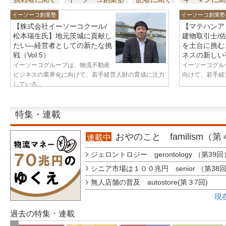
イーソーコ創業塾
イーソーコ創業塾
【株式会社イーソーコクール/
【マテハンア
松本瑞生氏】地元茨城に貢献し
建物取引士/
たい—経営者としての新たな挑
を土台に挑む
戦（Vol.5）
ネスの新しい視
イーソーコグループは、物流不動産
イーソーコグル
ビジネスの業界化に向けて、若手経営人財の育成に注力
向けて、若手経営
している...
特集・連載
おやのこと familism（
連載中
ジェロントロジー gerontology （第39回
シニア市場は１００兆円 senior （第38
無人店舗の普及 autostore(第３7回)
現
過去の特集・連載