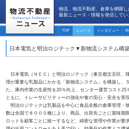
物流、物流不動産、倉庫を網羅し
最新ニュース・情報を発信してい
TOP
ニュース
インタビュー
特
日本電気と明治ロジテック▼新物流システム構
日本電気（ＮＥＣ）と明治ロジテック（東京都文京区、陣
理が重要な乳製品にかかる「新物流システム」を構築し、
た。庫内作業の生産性を20％向上、センター運営コスト2
ともに、トレーサビリティーの強化や食の安心・安全を実
明治ロジテックは乳製品を中心に食品全般の倉庫管理・物
数は全国で８０００種に上り、商品、出荷先ごとに賞味期
ロットを顧客ごとに統一するなど、綿密な管理や作業が要
理や出荷コントロールを人手で行い、効率化や作業ミス撲