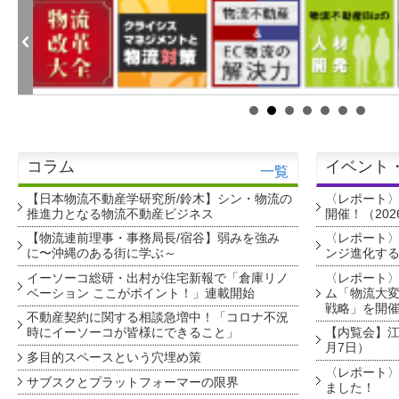
コラム
イベント
一覧
【日本物流不動産学研究所/鈴木】シン・物流の
〈レポート
推進力となる物流不動産ビジネス
開催！（202
【物流連前理事・事務局長/宿谷】弱みを強み
〈レポート〉
に〜沖縄のある街に学ぶ～
ンジ進化す
イーソーコ総研・出村が住宅新報で「倉庫リノ
〈レポート
ベーション ここがポイント！」連載開始
ム「物流大変
戦略」を開
不動産契約に関する相談急増中！「コロナ不況
時にイーソーコが皆様にできること」
【内覧会】江戸
月7日）
多目的スペースという穴埋め策
〈レポート〉
サブスクとプラットフォーマーの限界
ました！