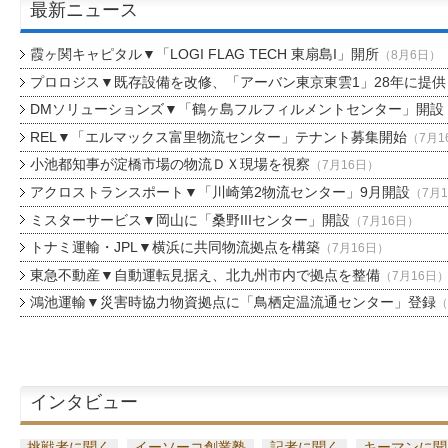
最新ニュース
霞ヶ関キャピタル▼「LOGI FLAG TECH 東扇島I」開所
（8月6日）
プロロジス▼既存設備を改修、「アーバン東京東雲1」28年に提供
DMソリューションズ▼「鶴ヶ島フルフィルメントセンター」開設
REL▼「エルマックス富里物流センター」テナント募集開始
（7月1
小池都知事が淀橋市場の物流ＤＸ現場を視察
（7月16日）
アクロストランスポート▼「川崎第2物流センター」9月開設
（7月
ミスターサービス▼岡山に「桑野IIIセンター」開設
（7月16日）
トナミ運輸・JPL▼横浜に共同物流拠点を構築
（7月16日）
東急不動産▼自動運転見据え、北九州市内で拠点を整備
（7月16日
鴻池運輸▼災害時協力物資拠点に「鳥栖定温流通センター」登録
（
インタビュー
挑戦者に聞く
イーソーコ創業塾
記者に聞く
キーマンに聞