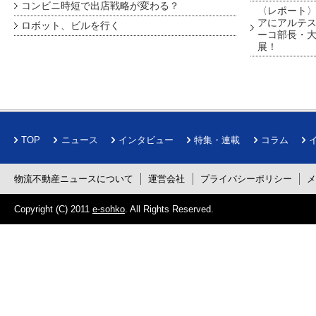
コンビニ時短で出店戦略が変わる？
〈レポート〉
アにアルテ
ロボット、ビルを行く
ーコ部長・大
展！
TOP
ニュース
インタビュー
特集・連載
コラム
物流不動産ニュースについて
運営会社
プライバシーポリシー
Copyright (C) 2011
e-sohko
. All Rights Reserved.