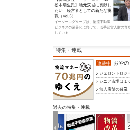
松本瑞生氏】地元茨城に貢献し
たい—経営者としての新たな挑
戦（Vol.5）
イーソーコグループは、物流不動産
ビジネスの業界化に向けて、若手経営人財の育
している...
特集・連載
おやのこ
連載中
ジェロントロジー g
シニア市場は１００
無人店舗の普及 au
過去の特集・連載