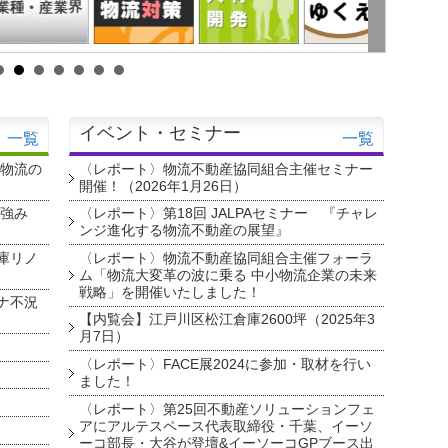
イベント・セミナー
一覧
一覧
・物流の
〈レポート〉物流不動産協同組合主催セミナー
開催！（2026年1月26日）
を強み
〈レポート〉第18回 JALPAセミナー 『チャレ
ンジ進化する物流不動産の展望』
庫リノ
〈レポート〉物流不動産協同組合主催フォーラ
ム「物流大変革の波に乗る 中小物流企業の未来
戦略」を開催いたしました！
ナ不況
【内覧会】江戸川区松江倉庫2600坪（2025年3
月7日）
〈レポート〉FACE展2024に参加・取材を行い
ました！
〈レポート〉第25回不動産ソリューションフェ
アにアルテスペース代表取締役・千葉、イーソ
ーコ部長・大谷が登壇&イーソーコGPブース出