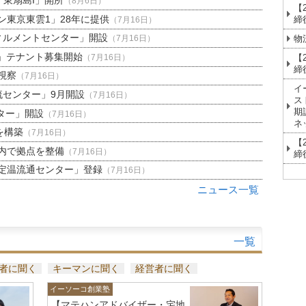
H 東扇島I」開所
（8月6日）
【
東京東雲1」28年に提供
締
（7月16日）
ィルメントセンター」開設
物
（7月16日）
」テナント募集開始
【
（7月16日）
締
視察
（7月16日）
イ
流センター」9月開設
（7月16日）
ス
期
ター」開設
（7月16日）
ネ
を構築
（7月16日）
【
内で拠点を整備
（7月16日）
締
定温流通センター」登録
（7月16日）
ニュース一覧
一覧
者に聞く
キーマンに聞く
経営者に聞く
イーソーコ創業塾
【マテハンアドバイザー・宅地