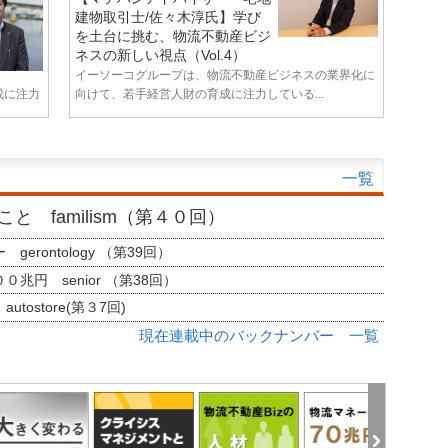
建物取引士/佐々木淳氏】学び
を土台に挑む、物流不動産ビジ
ネスの新しい視点（Vol.4）
イーソーコグループは、物流不動産ビジネスの業界化に
成に注力
向けて、若手経営人財の育成に注力している...
一覧
と familism（第４０回）
erontology （第39回）
兆円 senior （第38回）
tostore(第３7回)
現在連載中のバックナンバー 一覧