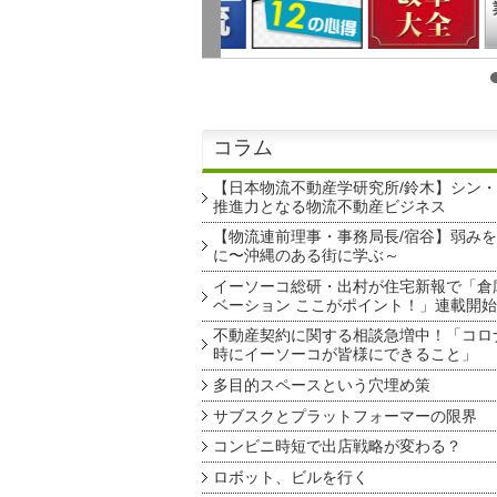
コラム
【日本物流不動産学研究所/鈴木】シン
推進力となる物流不動産ビジネス
【物流連前理事・事務局長/宿谷】弱み
に〜沖縄のある街に学ぶ～
イーソーコ総研・出村が住宅新報で「倉
ベーション ここがポイント！」連載開始
不動産契約に関する相談急増中！「コロ
時にイーソーコが皆様にできること」
多目的スペースという穴埋め策
サブスクとプラットフォーマーの限界
コンビニ時短で出店戦略が変わる？
ロボット、ビルを行く