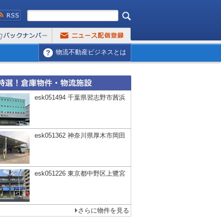
物流不動産ビジネスとは
esk051494 千葉県習志野市茜浜
esk051362 神奈川県厚木市岡田
esk051226 東京都中野区上鷺宮
さらに物件を見る