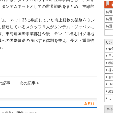
。タンデムネットとしての世界戦略をまとめ、主導的
特選
特選
デム・ネット部に委託していた海上貨物の業務をタン
特選
に精通しているスタッフ６人がタンデム・ジャパンに
方、東海運国際事業部は今後、モンゴル含む旧ソ連地
域への国際輸送の強化する体制を整え、長大・重量物
リン
る。
倉
日
物
株
倉
前の記事
次の記事 >
L
総
カ