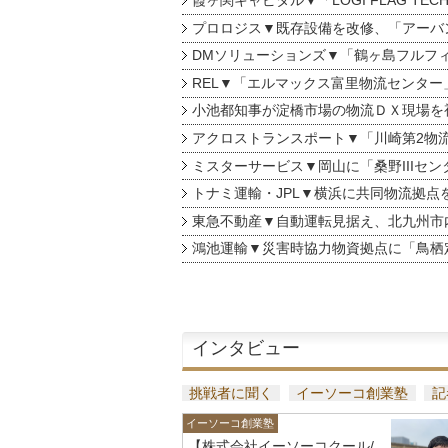
霞ヶ関キャピタル▼「LOGI FLAG TEC
プロロジス▼既存設備を改修、「アーバン
DMソリューションズ▼「鶴ヶ島フルフ
REL▼「エルマックス富里物流センター
小池都知事が淀橋市場の物流ＤＸ現場を
アクロストランスポート▼「川崎第2物
ミスターサービス▼岡山に「桑野IIIセン
トナミ運輸・JPL▼横浜に共同物流拠点
東急不動産▼自動運転見据え、北九州市
鴻池運輸▼災害時協力物資拠点に「鳥栖
インタビュー
挑戦者に聞く
イーソーコ創業塾
記
イーソーコ創業塾
【株式会社イーソーコクール/