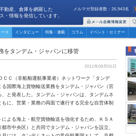
メルマガ登録者数：26,943名
不動産、倉庫を網羅した
ス・情報を発信しています。
ュース
インタビュー
特集・連載
コラム
イベント・セミナー
務をタンデム・ジャパンに移管
2011年09月01日
ＶＯＣＣ（非船舶運航事業者）ネットワーク「タンデ
よる国際海上貨物輸送業務をタンデム・ジャパン（宮
る、と発表した。タンデム・ジャパンは、タンデムネ
ともに、営業・業務の両面で遂行する完全な自営体制
による海上・航空貨物輸送を強化するため、ＫＳＡ
京都市中央区）と共同でタンデム・ジャパンを設立、
３月には、タンデムネットの常任幹事国として、京都