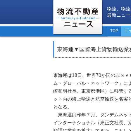
物流、物流
最新ニュー
TOP
ニ
東海運▼国際海上貨物輸送業
東海運は18日、世界70か国の非Ｎ
ム・グローバル・ネットワーク」に
崎和明社長、東京都港区）に移管す
ット内の海上輸送と航空輸送を名実
となる。
東海運は昨年７月、タンデムネット
インターナショナル（東正文社長、
順調に業容を拡大してきた。ことし