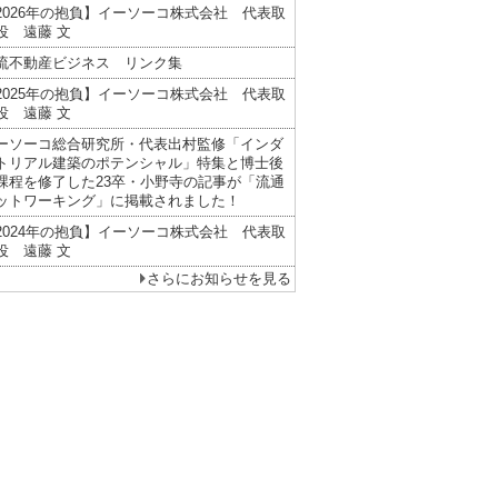
2026年の抱負】イーソーコ株式会社 代表取
役 遠藤 文
流不動産ビジネス リンク集
2025年の抱負】イーソーコ株式会社 代表取
役 遠藤 文
ーソーコ総合研究所・代表出村監修「インダ
トリアル建築のポテンシャル」特集と博士後
課程を修了した23卒・小野寺の記事が「流通
ットワーキング」に掲載されました！
2024年の抱負】イーソーコ株式会社 代表取
役 遠藤 文
さらにお知らせを見る