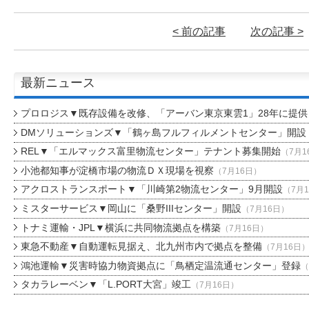
< 前の記事
次の記事 >
最新ニュース
プロロジス▼既存設備を改修、「アーバン東京東雲1」28年に提供
DMソリューションズ▼「鶴ヶ島フルフィルメントセンター」開設
REL▼「エルマックス富里物流センター」テナント募集開始
（7月1
小池都知事が淀橋市場の物流ＤＸ現場を視察
（7月16日）
アクロストランスポート▼「川崎第2物流センター」9月開設
（7月
ミスターサービス▼岡山に「桑野IIIセンター」開設
（7月16日）
トナミ運輸・JPL▼横浜に共同物流拠点を構築
（7月16日）
東急不動産▼自動運転見据え、北九州市内で拠点を整備
（7月16日
鴻池運輸▼災害時協力物資拠点に「鳥栖定温流通センター」登録
（
タカラレーベン▼「L.PORT大宮」竣工
（7月16日）