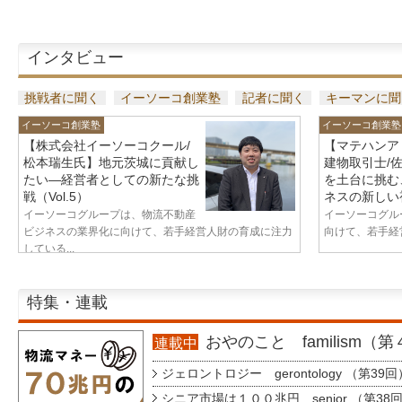
インタビュー
挑戦者に聞く
イーソーコ創業塾
記者に聞く
キーマンに聞
イーソーコ創業塾
イーソーコ創業塾
【株式会社イーソーコクール/
【マテハンア
松本瑞生氏】地元茨城に貢献し
建物取引士/
たい—経営者としての新たな挑
を土台に挑む
戦（Vol.5）
ネスの新しい視
イーソーコグループは、物流不動産
イーソーコグル
ビジネスの業界化に向けて、若手経営人財の育成に注力
向けて、若手経営
している...
特集・連載
おやのこと familism（
連載中
ジェロントロジー gerontology （第39回
シニア市場は１００兆円 senior （第38