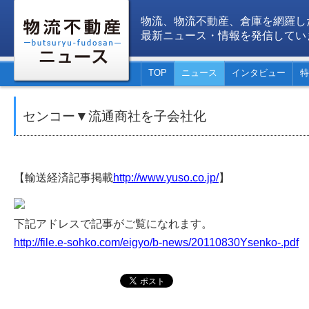
物流、物流不動産、倉庫を網羅し
最新ニュース・情報を発信してい
TOP
ニュース
インタビュー
特
センコー▼流通商社を子会社化
【輸送経済記事掲載
http://www.yuso.co.jp/
】
下記アドレスで記事がご覧になれます。
http://file.e-sohko.com/eigyo/b-news/20110830Ysenko-.pdf