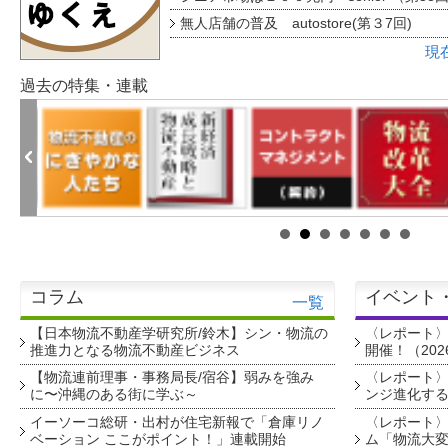
無人店舗の普及 autostore(第３7回)
現
過去の特集・連載
コラム
イベント
一覧
【日本物流不動産学研究所/鈴木】シン・物流の
〈レポート
推進力となる物流不動産ビジネス
開催！（202
【物流連前理事・事務局長/宿谷】弱みを強み
〈レポート〉
に〜沖縄のある街に学ぶ～
ンジ進化す
イーソーコ総研・出村が住宅新報で「倉庫リノ
〈レポート
ベーション ここがポイント！」連載開始
ム「物流大変