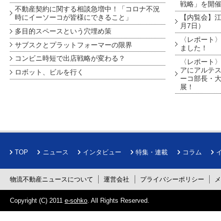
戦略」を開
不動産契約に関する相談急増中！「コロナ不況
時にイーソーコが皆様にできること」
【内覧会】江戸
月7日）
多目的スペースという穴埋め策
〈レポート〉
サブスクとプラットフォーマーの限界
ました！
コンビニ時短で出店戦略が変わる？
〈レポート〉
アにアルテ
ロボット、ビルを行く
ーコ部長・大
展！
TOP
ニュース
インタビュー
特集・連載
コラム
物流不動産ニュースについて
運営会社
プライバシーポリシー
Copyright (C) 2011
e-sohko
. All Rights Reserved.