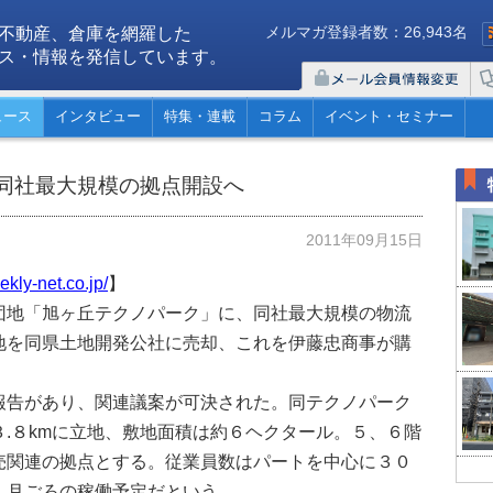
メルマガ登録者数：26,943名
不動産、倉庫を網羅した
ス・情報を発信しています。
ュース
インタビュー
特集・連載
コラム
イベント・セミナー
同社最大規模の拠点開設へ
2011年09月15日
kly-net.co.jp/
】
地「旭ヶ丘テクノパーク」に、同社最大規模の物流
地を同県土地開発公社に売却、これを伊藤忠商事が購
告があり、関連議案が可決された。同テクノパーク
.８kmに立地、敷地面積は約６ヘクタール。５、６階
売関連の拠点とする。従業員数はパートを中心に３０
１月ごろの稼働予定だという。