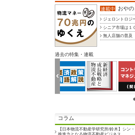
おやのこ
連載中
ジェロントロジー g
シニア市場は１００
無人店舗の普及 au
過去の特集・連載
コラム
【日本物流不動産学研究所/鈴木】シン
推進力となる物流不動産ビジネス