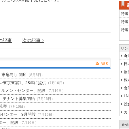
特選
特選
特選
前の記事
次の記事 >
リン
倉
日
物
H 東扇島I」開所
（8月6日）
株
東京東雲1」28年に提供
（7月16日）
倉
ィルメントセンター」開設
（7月16日）
L
」テナント募集開始
（7月16日）
総
視察
（7月16日）
カ
流センター」9月開設
（7月16日）
ター」開設
（7月16日）