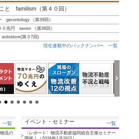
と familism（第４０回）
erontology （第39回）
兆円 senior （第38回）
tostore(第３7回)
現在連載中のバックナンバー 一覧
イベント・セミナー
一覧
一覧
・物流の
〈レポート〉物流不動産協同組合主催セミナー
開催！（2026年1月26日）