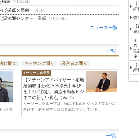
を構築
（7月16日）
【
締
内で拠点を整備
（7月16日）
物
定温流通センター」登録
（7月16日）
【
ニュース一覧
締
イ
ス
一覧
期
ネ
者に聞く
キーマンに聞く
経営者に聞く
【
締
イーソーコ創業塾
【マテハンアドバイザー・宅地
建物取引士/佐々木淳氏】学び
を土台に挑む、物流不動産ビジ
ネスの新しい視点（Vol.4）
イーソーコグループは、物流不動産ビジネスの業界化に
成に注力
向けて、若手経営人財の育成に注力している...
一覧