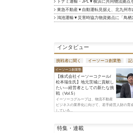
トナミ運輸・JPL▼横浜に共同物流拠点
東急不動産▼自動運転見据え、北九州市
鴻池運輸▼災害時協力物資拠点に「鳥栖
インタビュー
挑戦者に聞く
イーソーコ創業塾
記
イーソーコ創業塾
【株式会社イーソーコクール/
松本瑞生氏】地元茨城に貢献し
たい—経営者としての新たな挑
戦（Vol.5）
イーソーコグループは、物流不動産
ビジネスの業界化に向けて、若手経営人財の育
している...
特集・連載