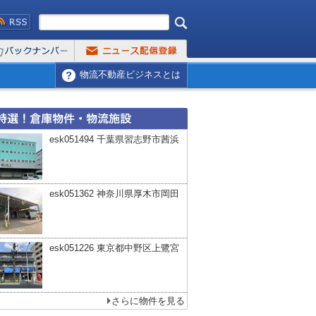
物流不動産ビジネスとは
esk051494 千葉県習志野市茜浜
esk051362 神奈川県厚木市岡田
esk051226 東京都中野区上鷺宮
さらに物件を見る