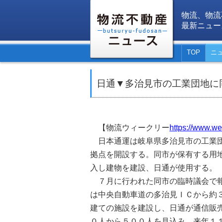
物流、物流
最新ニュー
TOP
ニ
日通▼多治見市の工業団地に
【物流ウィークリー
https://www.wee
日本通運は岐阜県多治見市の工業団
拠点を開設する。同市が保有する用
入し建物を建設、日通が使用する。
７月に行われた同市の臨時議会で報
は中央自動車道の多治見ＩＣから約３
建ての施設を建設し、日通が通信販
０人から５００人を見込み、来年１