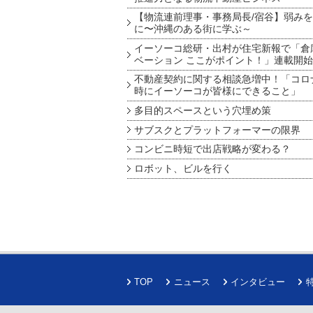
【物流連前理事・事務局長/宿谷】弱み
に〜沖縄のある街に学ぶ～
イーソーコ総研・出村が住宅新報で「倉
ベーション ここがポイント！」連載開始
不動産契約に関する相談急増中！「コロ
時にイーソーコが皆様にできること」
多目的スペースという穴埋め策
サブスクとプラットフォーマーの限界
コンビニ時短で出店戦略が変わる？
ロボット、ビルを行く
TOP
ニュース
インタビュー