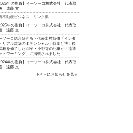
2026年の抱負】イーソーコ株式会社 代表取
役 遠藤 文
流不動産ビジネス リンク集
2025年の抱負】イーソーコ株式会社 代表取
役 遠藤 文
ーソーコ総合研究所・代表出村監修「インダ
トリアル建築のポテンシャル」特集と博士後
課程を修了した23卒・小野寺の記事が「流通
ットワーキング」に掲載されました！
2024年の抱負】イーソーコ株式会社 代表取
役 遠藤 文
さらにお知らせを見る