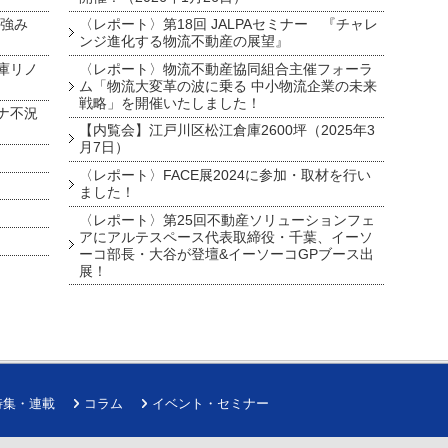
を強み
〈レポート〉第18回 JALPAセミナー 『チャレ
ンジ進化する物流不動産の展望』
庫リノ
〈レポート〉物流不動産協同組合主催フォーラ
ム「物流大変革の波に乗る 中小物流企業の未来
戦略」を開催いたしました！
ナ不況
【内覧会】江戸川区松江倉庫2600坪（2025年3
月7日）
〈レポート〉FACE展2024に参加・取材を行い
ました！
〈レポート〉第25回不動産ソリューションフェ
アにアルテスペース代表取締役・千葉、イーソ
ーコ部長・大谷が登壇&イーソーコGPブース出
展！
特集・連載
コラム
イベント・セミナー