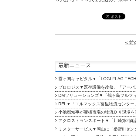
< 
最新ニュース
霞ヶ関キャピタル▼「LOGI FLAG TEC
プロロジス▼既存設備を改修、「アーバン
DMソリューションズ▼「鶴ヶ島フルフ
REL▼「エルマックス富里物流センター
小池都知事が淀橋市場の物流ＤＸ現場を
アクロストランスポート▼「川崎第2物
ミスターサービス▼岡山に「桑野IIIセン