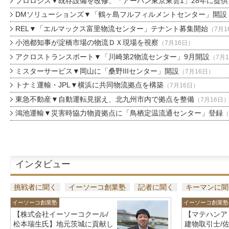
プロロジス▼既存設備を改修、「アーバン東京東雲1」28年に提供
DMソリューションズ▼「鶴ヶ島フルフィルメントセンター」開設
REL▼「エルマックス富里物流センター」テナント募集開始
（7月1
小池都知事が淀橋市場の物流ＤＸ現場を視察
（7月16日）
アクロストランスポート▼「川崎第2物流センター」9月開設
（7月
ミスターサービス▼岡山に「桑野IIIセンター」開設
（7月16日）
トナミ運輸・JPL▼横浜に共同物流拠点を構築
（7月16日）
東急不動産▼自動運転見据え、北九州市内で拠点を整備
（7月16日
鴻池運輸▼災害時協力物資拠点に「鳥栖定温流通センター」登録
（
インタビュー
挑戦者に聞く
イーソーコ創業塾
記者に聞く
キーマンに聞
イーソーコ創業塾
イーソーコ創業塾
【株式会社イーソーコクール/
【マテハンア
松本瑞生氏】地元茨城に貢献し
建物取引士/