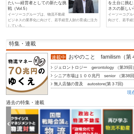
たい—経営者としての新たな挑
を土台に挑む
戦（Vol.5）
ネスの新しい視
イーソーコグループは、物流不動産
イーソーコグル
ビジネスの業界化に向けて、若手経営人財の育成に注力
向けて、若手経営
している...
特集・連載
おやのこと familism（
連載中
ジェロントロジー gerontology （第39回
シニア市場は１００兆円 senior （第38
無人店舗の普及 autostore(第３7回)
現
過去の特集・連載