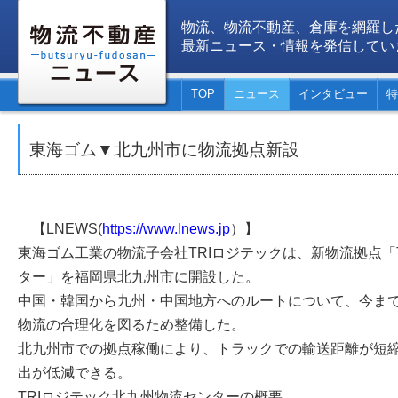
物流、物流不動産、倉庫を網羅し
最新ニュース・情報を発信してい
TOP
ニュース
インタビュー
特
東海ゴム▼北九州市に物流拠点新設
【LNEWS(
https://www.lnews.jp
）】
東海ゴム工業の物流子会社TRIロジテックは、新物流拠点「
ター」を福岡県北九州市に開設した。
中国・韓国から九州・中国地方へのルートについて、今ま
物流の合理化を図るため整備した。
北九州市での拠点稼働により、トラックでの輸送距離が短縮
出が低減できる。
TRIロジテック北九州物流センターの概要