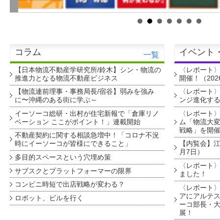
コラム
イベント
一覧
【日本物流不動産学研究所/鈴木】シン・物流の
〈レポート
推進力となる物流不動産ビジネス
開催！（202
【物流連前理事・事務局長/宿谷】弱みを強み
〈レポート〉
に〜沖縄のある街に学ぶ～
ンジ進化す
イーソーコ総研・出村が住宅新報で「倉庫リノ
〈レポート
ベーション ここがポイント！」連載開始
ム「物流大変
戦略」を開
不動産契約に関する相談急増中！「コロナ不況
時にイーソーコが皆様にできること」
【内覧会】江戸
月7日）
多目的スペースという穴埋め策
〈レポート〉
サブスクとプラットフォーマーの限界
ました！
コンビニ時短で出店戦略が変わる？
〈レポート〉
アにアルテ
ロボット、ビルを行く
ーコ部長・大
展！