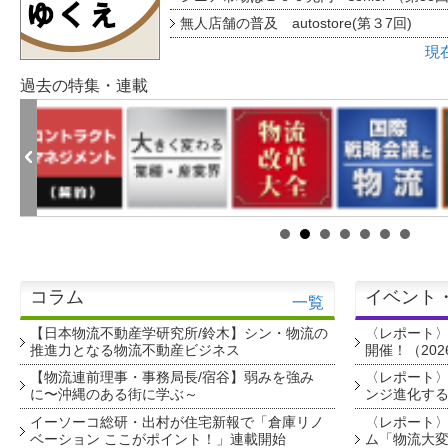
無人店舗の普及 autostore(第３7回)
現
過去の特集・連載
コラム
イベント
一覧
【日本物流不動産学研究所/鈴木】シン・物流の
〈レポート
推進力となる物流不動産ビジネス
開催！（202
【物流連前理事・事務局長/宿谷】弱みを強み
〈レポート〉
に〜沖縄のある街に学ぶ～
ンジ進化す
イーソーコ総研・出村が住宅新報で「倉庫リノ
〈レポート
ベーション ここがポイント！」連載開始
ム「物流大変