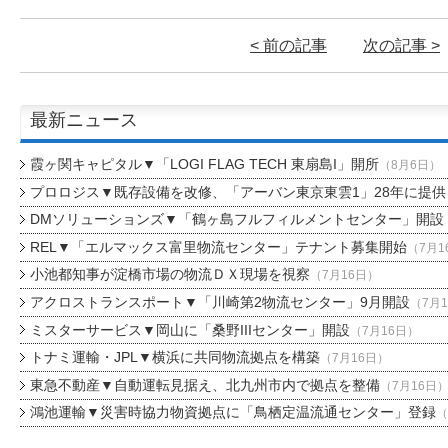
< 前の記事
次の記事 >
最新ニュース
霞ヶ関キャピタル▼「LOGI FLAG TECH 東扇島I」開所
（8月6日）
プロロジス▼既存設備を改修、「アーバン東京東雲1」28年に提供
DMソリューションズ▼「鶴ヶ島フルフィルメントセンター」開設
REL▼「エルマックス富里物流センター」テナント募集開始
（7月1
小池都知事が淀橋市場の物流ＤＸ現場を視察
（7月16日）
アクロストランスポート▼「川崎第2物流センター」9月開設
（7月
ミスターサービス▼岡山に「桑野IIIセンター」開設
（7月16日）
トナミ運輸・JPL▼横浜に共同物流拠点を構築
（7月16日）
東急不動産▼自動運転見据え、北九州市内で拠点を整備
（7月16日
鴻池運輸▼災害時協力物資拠点に「鳥栖定温流通センター」登録
（