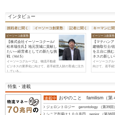
インタビュー
挑戦者に聞く
イーソーコ創業塾
記者に聞く
キーマンに聞
イーソーコ創業塾
イーソーコ創業塾
【株式会社イーソーコクール/
【マテハンア
松本瑞生氏】地元茨城に貢献し
建物取引士/
たい—経営者としての新たな挑
を土台に挑む
戦（Vol.5）
ネスの新しい視
イーソーコグループは、物流不動産
イーソーコグル
ビジネスの業界化に向けて、若手経営人財の育成に注力
向けて、若手経営
している...
特集・連載
おやのこと familism（
連載中
ジェロントロジー gerontology （第39回
シニア市場は１００兆円 senior （第38