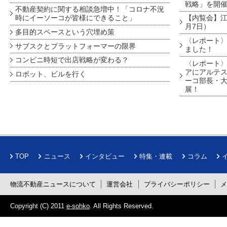
戦略」を開
不動産契約に関する相談急増中！「コロナ不況
時にイーソーコが皆様にできること」
【内覧会】江戸
月7日）
多目的スペースという穴埋め策
〈レポート〉
サブスクとプラットフォーマーの限界
ました！
コンビニ時短で出店戦略が変わる？
〈レポート〉
アにアルテ
ロボット、ビルを行く
ーコ部長・大
展！
TOP
ニュース
インタビュー
特集・連載
コラム
物流不動産ニュースについて
運営会社
プライバシーポリシー
Copyright (C) 2011
e-sohko
. All Rights Reserved.