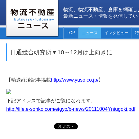
物流、物流不動産、倉庫を網羅し
最新ニュース・情報を発信してい
TOP
ニュース
インタビュー
特
日通総合研究所▼10～12月は上向きに
【輸送経済記事掲載
http://www.yuso.co.jp/
】
下記アドレスで記事がご覧になれます。
http://file.e-sohko.com/eigyo/b-news/20111004Yniugoki.pdf