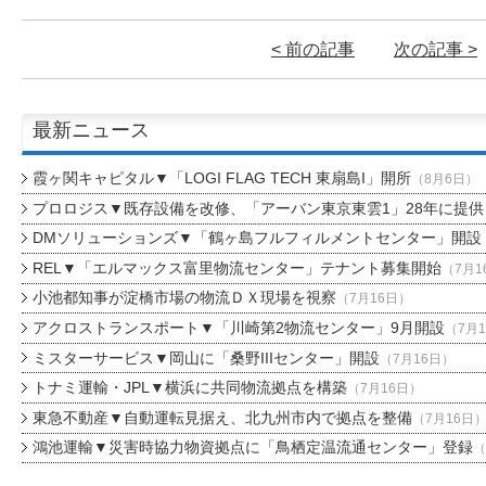
< 前の記事
次の記事 >
最新ニュース
霞ヶ関キャピタル▼「LOGI FLAG TECH 東扇島I」開所
（8月6日）
プロロジス▼既存設備を改修、「アーバン東京東雲1」28年に提供
DMソリューションズ▼「鶴ヶ島フルフィルメントセンター」開設
REL▼「エルマックス富里物流センター」テナント募集開始
（7月1
小池都知事が淀橋市場の物流ＤＸ現場を視察
（7月16日）
アクロストランスポート▼「川崎第2物流センター」9月開設
（7月
ミスターサービス▼岡山に「桑野IIIセンター」開設
（7月16日）
トナミ運輸・JPL▼横浜に共同物流拠点を構築
（7月16日）
東急不動産▼自動運転見据え、北九州市内で拠点を整備
（7月16日
鴻池運輸▼災害時協力物資拠点に「鳥栖定温流通センター」登録
（