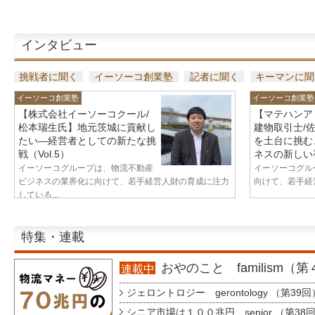
インタビュー
挑戦者に聞く
イーソーコ創業塾
記者に聞く
キーマンに聞
イーソーコ創業塾
イーソーコ創業塾
【株式会社イーソーコクール/
【マテハンア
松本瑞生氏】地元茨城に貢献し
建物取引士/
たい—経営者としての新たな挑
を土台に挑む
戦（Vol.5）
ネスの新しい視
イーソーコグループは、物流不動産
イーソーコグル
ビジネスの業界化に向けて、若手経営人財の育成に注力
向けて、若手経営
している...
特集・連載
おやのこと familism（
連載中
ジェロントロジー gerontology （第39回
シニア市場は１００兆円 senior （第38