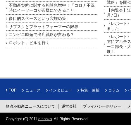
戦略」を開
不動産契約に関する相談急増中！「コロナ不況
時にイーソーコが皆様にできること」
【内覧会】江戸
月7日）
多目的スペースという穴埋め策
〈レポート〉
サブスクとプラットフォーマーの限界
ました！
コンビニ時短で出店戦略が変わる？
〈レポート〉
アにアルテ
ロボット、ビルを行く
ーコ部長・大
展！
TOP
ニュース
インタビュー
特集・連載
コラム
物流不動産ニュースについて
運営会社
プライバシーポリシー
Copyright (C) 2011
e-sohko
. All Rights Reserved.