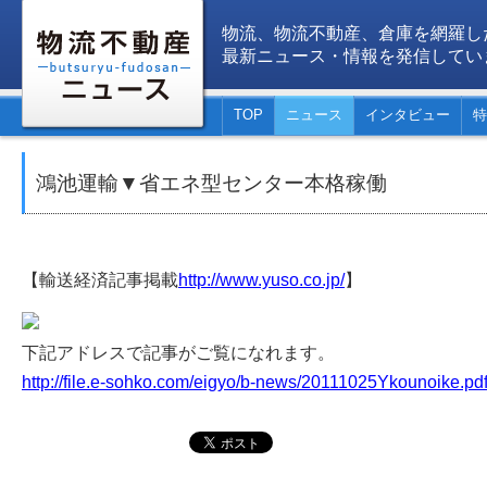
物流、物流不動産、倉庫を網羅し
最新ニュース・情報を発信してい
TOP
ニュース
インタビュー
特
鴻池運輸▼省エネ型センター本格稼働
【輸送経済記事掲載
http://www.yuso.co.jp/
】
下記アドレスで記事がご覧になれます。
http://file.e-sohko.com/eigyo/b-news/20111025Ykounoike.pd