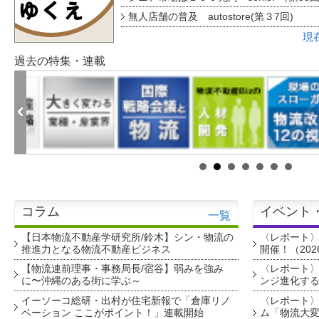
無人店舗の普及 autostore(第３7回)
現
過去の特集・連載
コラム
イベント
一覧
【日本物流不動産学研究所/鈴木】シン・物流の
〈レポート
推進力となる物流不動産ビジネス
開催！（202
【物流連前理事・事務局長/宿谷】弱みを強み
〈レポート〉
に〜沖縄のある街に学ぶ～
ンジ進化す
イーソーコ総研・出村が住宅新報で「倉庫リノ
〈レポート
ベーション ここがポイント！」連載開始
ム「物流大変