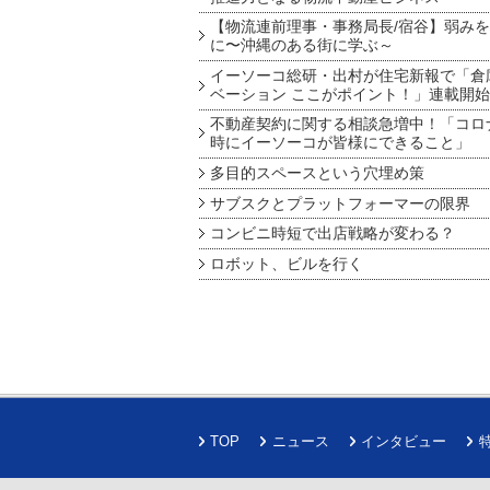
【物流連前理事・事務局長/宿谷】弱み
に〜沖縄のある街に学ぶ～
イーソーコ総研・出村が住宅新報で「倉
ベーション ここがポイント！」連載開始
不動産契約に関する相談急増中！「コロ
時にイーソーコが皆様にできること」
多目的スペースという穴埋め策
サブスクとプラットフォーマーの限界
コンビニ時短で出店戦略が変わる？
ロボット、ビルを行く
TOP
ニュース
インタビュー