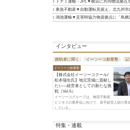
トナミ運輸・JPL▼横浜に共同物流拠点
東急不動産▼自動運転見据え、北九州市
鴻池運輸▼災害時協力物資拠点に「鳥栖
インタビュー
挑戦者に聞く
イーソーコ創業塾
記
イーソーコ創業塾
【株式会社イーソーコクール/
松本瑞生氏】地元茨城に貢献し
たい—経営者としての新たな挑
戦（Vol.5）
イーソーコグループは、物流不動産
ビジネスの業界化に向けて、若手経営人財の育
している...
特集・連載