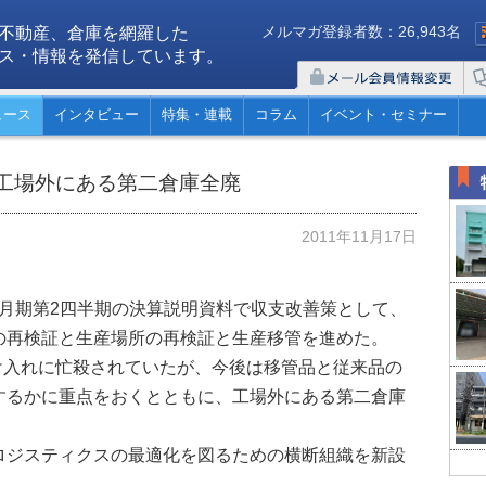
メルマガ登録者数：26,943名
不動産、倉庫を網羅した
ス・情報を発信しています。
ュース
インタビュー
特集・連載
コラム
イベント・セミナー
工場外にある第二倉庫全廃
2011年11月17日
年3月期第2四半期の決算説明資料で収支改善策として、
の再検証と生産場所の再検証と生産移管を進めた。
受け入れに忙殺されていたが、今後は移管品と従来品の
するかに重点をおくとともに、工場外にある第二倉庫
ロジスティクスの最適化を図るための横断組織を新設