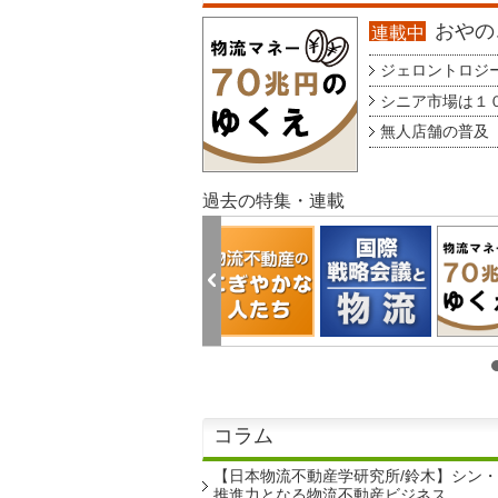
おやのこ
連載中
ジェロントロジー g
シニア市場は１００
無人店舗の普及 au
過去の特集・連載
コラム
【日本物流不動産学研究所/鈴木】シン
推進力となる物流不動産ビジネス