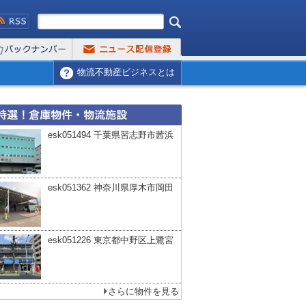
物流不動産ビジネスとは
esk051494 千葉県習志野市茜浜
esk051362 神奈川県厚木市岡田
esk051226 東京都中野区上鷺宮
さらに物件を見る