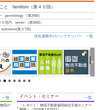
と familism（第４０回）
erontology （第39回）
兆円 senior （第38回）
tostore(第３7回)
現在連載中のバックナンバー 一覧
イベント・セミナー
一覧
一覧
・物流の
〈レポート〉物流不動産協同組合主催セミナー
開催！（2026年1月26日）