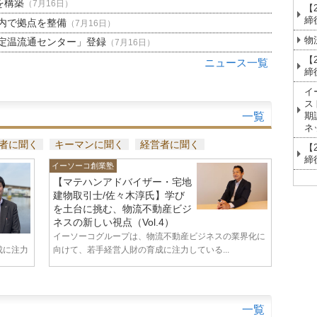
を構築
（7月16日）
【
締
内で拠点を整備
（7月16日）
物
定温流通センター」登録
（7月16日）
【
ニュース一覧
締
イ
ス
一覧
期
ネ
者に聞く
キーマンに聞く
経営者に聞く
【
締
イーソーコ創業塾
【マテハンアドバイザー・宅地
建物取引士/佐々木淳氏】学び
を土台に挑む、物流不動産ビジ
ネスの新しい視点（Vol.4）
イーソーコグループは、物流不動産ビジネスの業界化に
成に注力
向けて、若手経営人財の育成に注力している...
一覧