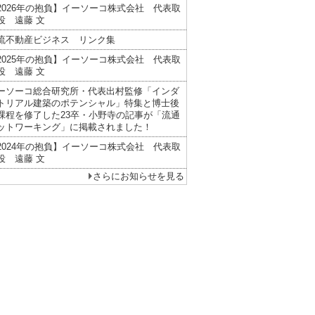
2026年の抱負】イーソーコ株式会社 代表取
役 遠藤 文
流不動産ビジネス リンク集
2025年の抱負】イーソーコ株式会社 代表取
役 遠藤 文
ーソーコ総合研究所・代表出村監修「インダ
トリアル建築のポテンシャル」特集と博士後
課程を修了した23卒・小野寺の記事が「流通
ットワーキング」に掲載されました！
2024年の抱負】イーソーコ株式会社 代表取
役 遠藤 文
さらにお知らせを見る