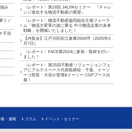
を強み
〈レポート〉第18回 JALPAセミナー 『チャレ
ンジ進化する物流不動産の展望』
庫リノ
〈レポート〉物流不動産協同組合主催フォーラ
ム「物流大変革の波に乗る 中小物流企業の未来
戦略」を開催いたしました！
ナ不況
【内覧会】江戸川区松江倉庫2600坪（2025年3
月7日）
〈レポート〉FACE展2024に参加・取材を行い
ました！
〈レポート〉第25回不動産ソリューションフェ
アにアルテスペース代表取締役・千葉、イーソ
ーコ部長・大谷が登壇&イーソーコGPブース出
展！
特集・連載
コラム
イベント・セミナー