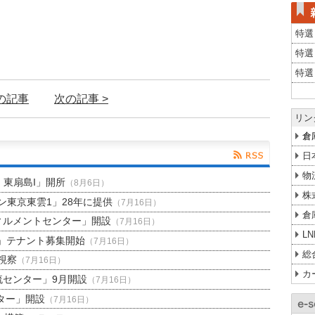
特選
特選
特選
前の記事
次の記事 >
リン
倉
日
物
H 東扇島I」開所
（8月6日）
株
東京東雲1」28年に提供
（7月16日）
倉
ィルメントセンター」開設
（7月16日）
L
」テナント募集開始
（7月16日）
総
視察
（7月16日）
カ
流センター」9月開設
（7月16日）
ター」開設
（7月16日）