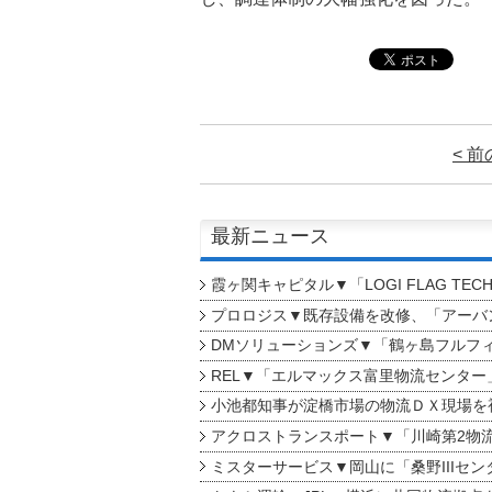
< 
最新ニュース
霞ヶ関キャピタル▼「LOGI FLAG TEC
プロロジス▼既存設備を改修、「アーバン
DMソリューションズ▼「鶴ヶ島フルフ
REL▼「エルマックス富里物流センター
小池都知事が淀橋市場の物流ＤＸ現場を
アクロストランスポート▼「川崎第2物
ミスターサービス▼岡山に「桑野IIIセン