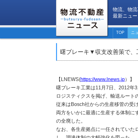
物流、物流
最新ニュー
TOP
ニ
曙ブレーキ▼収支改善策で、
【LNEWS(
https://www.lnews.jp
）】
曙ブレーキ工業は11月7日、2012
ロジスティクスを掲げ、輸送ルート
従来はBosch社からの生産移管の
両方をいかに最適に生産する体制に
の全廃した。
なお、各生産拠点に一任されていた
し、調達体制の大幅強化を図った。