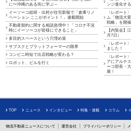
に〜沖縄のある街に学ぶ～
ンジ進化す
イーソーコ総研・出村が住宅新報で「倉庫リノ
〈レポート
ベーション ここがポイント！」連載開始
ム「物流大変
戦略」を開
不動産契約に関する相談急増中！「コロナ不況
時にイーソーコが皆様にできること」
【内覧会】江戸
月7日）
多目的スペースという穴埋め策
〈レポート〉
サブスクとプラットフォーマーの限界
ました！
コンビニ時短で出店戦略が変わる？
〈レポート〉
アにアルテ
ロボット、ビルを行く
ーコ部長・大
展！
TOP
ニュース
インタビュー
特集・連載
コラム
物流不動産ニュースについて
運営会社
プライバシーポリシー