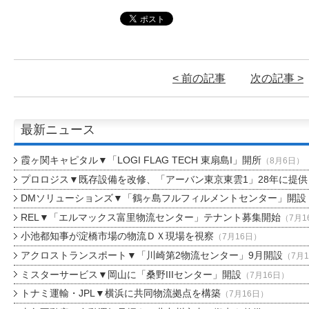
< 前の記事
次の記事 >
最新ニュース
霞ヶ関キャピタル▼「LOGI FLAG TECH 東扇島I」開所
（8月6日）
プロロジス▼既存設備を改修、「アーバン東京東雲1」28年に提供
DMソリューションズ▼「鶴ヶ島フルフィルメントセンター」開設
REL▼「エルマックス富里物流センター」テナント募集開始
（7月1
小池都知事が淀橋市場の物流ＤＸ現場を視察
（7月16日）
アクロストランスポート▼「川崎第2物流センター」9月開設
（7月
ミスターサービス▼岡山に「桑野IIIセンター」開設
（7月16日）
トナミ運輸・JPL▼横浜に共同物流拠点を構築
（7月16日）