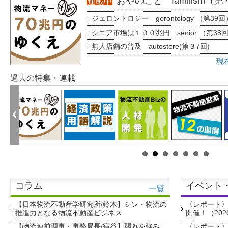
おやのこと familism（
連載中
ジェロントロジー gerontology （第39回
シニア市場は１００兆円 senior （第38
無人店舗の普及 autostore(第３7回)
現
過去の特集・連載
コラム
イベント
一覧
【日本物流不動産学研究所/鈴木】シン・物流の
〈レポート
推進力となる物流不動産ビジネス
開催！（202
【物流連前理事・事務局長/宿谷】弱みを強み
〈レポート〉