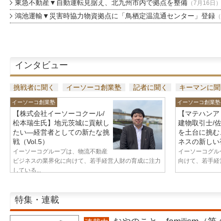
東急不動産▼自動運転見据え、北九州市内で拠点を整備
（7月16日
鴻池運輸▼災害時協力物資拠点に「鳥栖定温流通センター」登録
（
インタビュー
挑戦者に聞く
イーソーコ創業塾
記者に聞く
キーマンに聞
イーソーコ創業塾
イーソーコ創業塾
【株式会社イーソーコクール/
【マテハンア
松本瑞生氏】地元茨城に貢献し
建物取引士/
たい—経営者としての新たな挑
を土台に挑む
戦（Vol.5）
ネスの新しい視
イーソーコグループは、物流不動産
イーソーコグル
ビジネスの業界化に向けて、若手経営人財の育成に注力
向けて、若手経営
している...
特集・連載