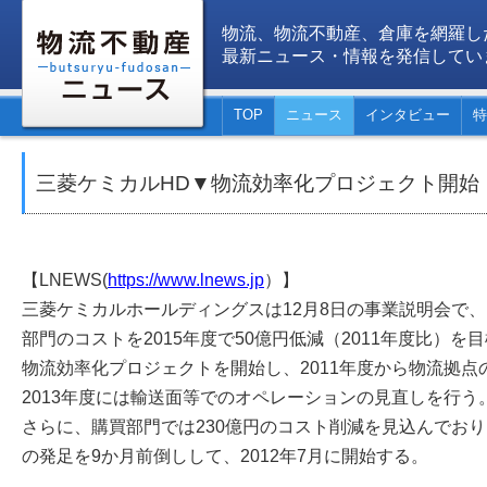
物流、物流不動産、倉庫を網羅し
最新ニュース・情報を発信してい
TOP
ニュース
インタビュー
特
三菱ケミカルHD▼物流効率化プロジェクト開始
【LNEWS(
https://www.lnews.jp
）】
三菱ケミカルホールディングスは12月8日の事業説明会で
部門のコストを2015年度で50億円低減（2011年度比）を
物流効率化プロジェクトを開始し、2011年度から物流拠
2013年度には輸送面等でのオペレーションの見直しを行う
さらに、購買部門では230億円のコスト削減を見込んでお
の発足を9か月前倒しして、2012年7月に開始する。