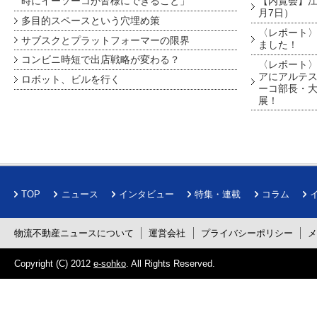
時にイーソーコが皆様にできること」
【内覧会】江戸
月7日）
多目的スペースという穴埋め策
〈レポート〉
サブスクとプラットフォーマーの限界
ました！
コンビニ時短で出店戦略が変わる？
〈レポート〉
アにアルテ
ロボット、ビルを行く
ーコ部長・大
展！
TOP
ニュース
インタビュー
特集・連載
コラム
物流不動産ニュースについて
運営会社
プライバシーポリシー
Copyright (C) 2012
e-sohko
. All Rights Reserved.