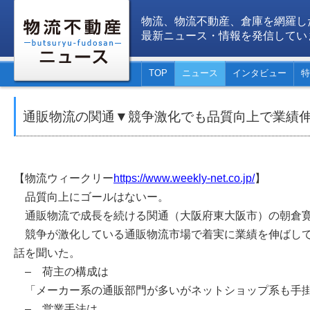
物流、物流不動産、倉庫を網羅し
最新ニュース・情報を発信してい
TOP
ニュース
インタビュー
特
通販物流の関通▼競争激化でも品質向上で業績
【物流ウィークリー
https://www.weekly-net.co.jp/
】
品質向上にゴールはないー。
通販物流で成長を続ける関通（大阪府東大阪市）の朝倉寛
競争が激化している通販物流市場で着実に業績を伸ばして
話を聞いた。
– 荷主の構成は
「メーカー系の通販部門が多いがネットショップ系も手
– 営業手法は