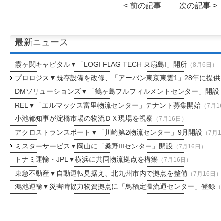
< 前の記事
次の記事 >
最新ニュース
霞ヶ関キャピタル▼「LOGI FLAG TECH 東扇島I」開所
（8月6日）
プロロジス▼既存設備を改修、「アーバン東京東雲1」28年に提供
DMソリューションズ▼「鶴ヶ島フルフィルメントセンター」開設
REL▼「エルマックス富里物流センター」テナント募集開始
（7月1
小池都知事が淀橋市場の物流ＤＸ現場を視察
（7月16日）
アクロストランスポート▼「川崎第2物流センター」9月開設
（7月
ミスターサービス▼岡山に「桑野IIIセンター」開設
（7月16日）
トナミ運輸・JPL▼横浜に共同物流拠点を構築
（7月16日）
東急不動産▼自動運転見据え、北九州市内で拠点を整備
（7月16日
鴻池運輸▼災害時協力物資拠点に「鳥栖定温流通センター」登録
（