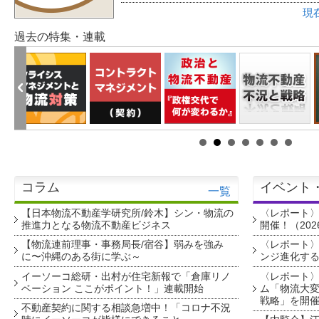
現
過去の特集・連載
コラム
イベント
一覧
【日本物流不動産学研究所/鈴木】シン・物流の
〈レポート
推進力となる物流不動産ビジネス
開催！（202
【物流連前理事・事務局長/宿谷】弱みを強み
〈レポート〉
に〜沖縄のある街に学ぶ～
ンジ進化す
イーソーコ総研・出村が住宅新報で「倉庫リノ
〈レポート
ベーション ここがポイント！」連載開始
ム「物流大変
戦略」を開
不動産契約に関する相談急増中！「コロナ不況