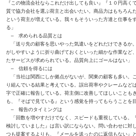
『この物流会社ならこれだけ出しても良い』『１０円高く
質で協力会社を選ぶ荷主と出会いたい。商品力はもちろん
という荷主が増えている。我々もそういった方達と仕事を
る」
– 求められる品質とは
「送り先の顧客を思いやった気遣いをどれだけできるか。
がしやすいように折り曲げておくといった細かな作業など
たサービスが求められている。品質向上にゴールはない」
– 信頼を得るには
「当社は関西にしか拠点がないが、関東の顧客も多い。こ
り組んでいる結果と考えている。誤出荷率やクレームなど
字で正確に報告している。荷主側に改善してほしいことも
も、『そばで見ている』という感覚を持ってもらうことを
– 報告のタイミングは
「回数を増やすだけでなく、スピードも重視している。『
検討していました』は言い訳にならない。問い合わせに対
つも提案するよりも、『メールを送ったのに返信もない』