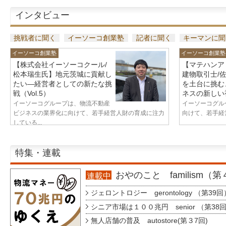
インタビュー
挑戦者に聞く
イーソーコ創業塾
記者に聞く
キーマンに聞
イーソーコ創業塾
イーソーコ創業塾
【株式会社イーソーコクール/
【マテハンア
松本瑞生氏】地元茨城に貢献し
建物取引士/
たい—経営者としての新たな挑
を土台に挑む
戦（Vol.5）
ネスの新しい視
イーソーコグループは、物流不動産
イーソーコグル
ビジネスの業界化に向けて、若手経営人財の育成に注力
向けて、若手経営
している...
特集・連載
おやのこと familism（
連載中
ジェロントロジー gerontology （第39回
シニア市場は１００兆円 senior （第38
無人店舗の普及 autostore(第３7回)