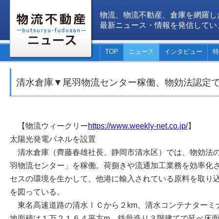
物流、物流不動産、倉庫を網羅し
最新ニュース・情報を発信してい
TOP
ニュース
インタビュー
特
清水倉庫▼尾羽物流センター稼働、物効法認定
【物流ウィークリー
https://www.weekly-net.co.jp/
】
太陽光発電パネルを設置
清水倉庫（齊藤春雄社長、静岡市清水区）では、物効法の
羽物流センター」を稼働。荷捌きや流通加工業務を効率化
セスの環境を生かして、他港に輸入されている原料を取り
を図っている。
東名高速道路の清水ＩＣから２km、清水コンテナターミ
地面積は１万２１６４平方m。鉄骨造り３階建てで延べ床