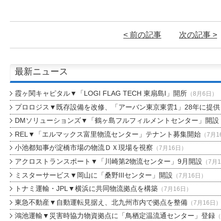
< 前の記事
次の記事 >
最新ニュース
霞ヶ関キャピタル▼「LOGI FLAG TECH 東扇島I」開所
（8月6日）
プロロジス▼既存設備を改修、「アーバン東京東雲1」28年に提供
DMソリューションズ▼「鶴ヶ島フルフィルメントセンター」開設
REL▼「エルマックス富里物流センター」テナント募集開始
（7月1
小池都知事が淀橋市場の物流ＤＸ現場を視察
（7月16日）
アクロストランスポート▼「川崎第2物流センター」9月開設
（7月
ミスターサービス▼岡山に「桑野IIIセンター」開設
（7月16日）
トナミ運輸・JPL▼横浜に共同物流拠点を構築
（7月16日）
東急不動産▼自動運転見据え、北九州市内で拠点を整備
（7月16日
鴻池運輸▼災害時協力物資拠点に「鳥栖定温流通センター」登録
（