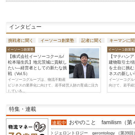
インタビュー
挑戦者に聞く
イーソーコ創業塾
記者に聞く
キーマンに聞
イーソーコ創業塾
イーソーコ創業塾
【株式会社イーソーコクール/
【マテハンア
松本瑞生氏】地元茨城に貢献し
建物取引士/
たい—経営者としての新たな挑
を土台に挑む
戦（Vol.5）
ネスの新しい視
イーソーコグループは、物流不動産
イーソーコグル
ビジネスの業界化に向けて、若手経営人財の育成に注力
向けて、若手経営
している...
特集・連載
おやのこと familism（
連載中
ジェロントロジー gerontology （第39回