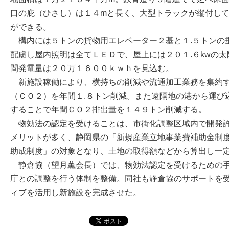
口の庇（ひさし）は１４mと長く、大型トラックが縦付し
ができる。
構内には５トンの貨物用エレベーター２基と１.５トンの
配慮し屋内照明は全てＬＥＤで、屋上には２０１.６kwの
間発電量は２０万１６００ｋｗｈを見込む。
新施設稼働により、横持ちの削減や流通加工業務を集約す
（ＣＯ２）を年間１.８トン削減。また遠隔地の港から運び
することで年間ＣＯ２排出量を１４９トン削減する。
物効法の認定を受けることは、市街化調整区域内で開発許
メリットが多く、静岡県の「新規産業立地事業費補助金制
助成制度」の対象となり、土地の取得額などから算出し一
静倉協（望月薫会長）では、物効法認定を受けるための手
庁との調整を行う体制を整備。同社も静倉協のサポートを
ィブを活用し新施設を完成させた。