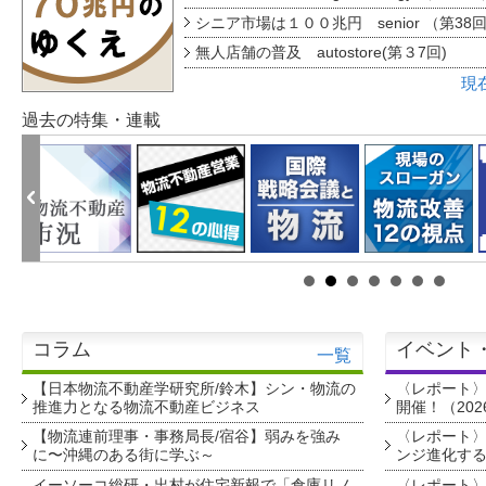
シニア市場は１００兆円 senior （第38
無人店舗の普及 autostore(第３7回)
現
過去の特集・連載
コラム
イベント
一覧
【日本物流不動産学研究所/鈴木】シン・物流の
〈レポート
推進力となる物流不動産ビジネス
開催！（202
【物流連前理事・事務局長/宿谷】弱みを強み
〈レポート〉
に〜沖縄のある街に学ぶ～
ンジ進化す
イーソーコ総研・出村が住宅新報で「倉庫リノ
〈レポート