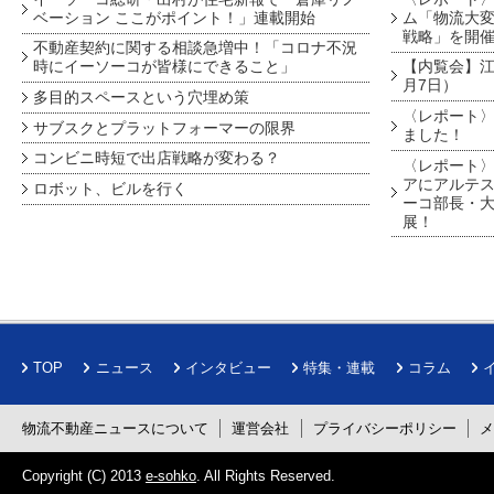
ベーション ここがポイント！」連載開始
ム「物流大変
戦略」を開
不動産契約に関する相談急増中！「コロナ不況
時にイーソーコが皆様にできること」
【内覧会】江戸
月7日）
多目的スペースという穴埋め策
〈レポート〉
サブスクとプラットフォーマーの限界
ました！
コンビニ時短で出店戦略が変わる？
〈レポート〉
アにアルテ
ロボット、ビルを行く
ーコ部長・大
展！
TOP
ニュース
インタビュー
特集・連載
コラム
物流不動産ニュースについて
運営会社
プライバシーポリシー
Copyright (C) 2013
e-sohko
. All Rights Reserved.