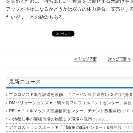
を集めるために〝持ち出し〟で運賃を上乗せする元請けや
アップが本物になるかどうかは双方の体力勝負。安売りす
たいが…」との懸念もある。
< 前の記事
次の記事 >
最新ニュース
プロロジス▼既存設備を改修、「アーバン東京東雲1」28年に提供
DMソリューションズ▼「鶴ヶ島フルフィルメントセンター」開設
REL▼「エルマックス富里物流センター」テナント募集開始
（7月1
小池都知事が淀橋市場の物流ＤＸ現場を視察
（7月16日）
アクロストランスポート▼「川崎第2物流センター」9月開設
（7月