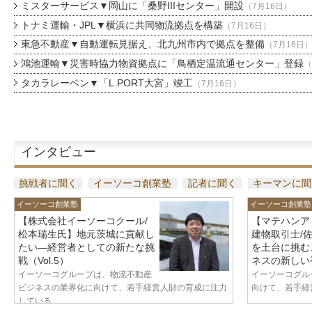
ミスターサービス▼岡山に「桑野IIIセンター」開設
（7月16日）
トナミ運輸・JPL▼横浜に共同物流拠点を構築
（7月16日）
東急不動産▼自動運転見据え、北九州市内で拠点を整備
（7月16日
鴻池運輸▼災害時協力物資拠点に「鳥栖定温流通センター」登録
（
タカラレーベン▼「L.PORT大宮」竣工
（7月16日）
インタビュー
挑戦者に聞く
イーソーコ創業塾
記者に聞く
キーマンに聞
イーソーコ創業塾
イーソーコ創業塾
【株式会社イーソーコクール/
【マテハンア
松本瑞生氏】地元茨城に貢献し
建物取引士/
たい—経営者としての新たな挑
を土台に挑む
戦（Vol.5）
ネスの新しい視
イーソーコグループは、物流不動産
イーソーコグル
ビジネスの業界化に向けて、若手経営人財の育成に注力
向けて、若手経営
している...