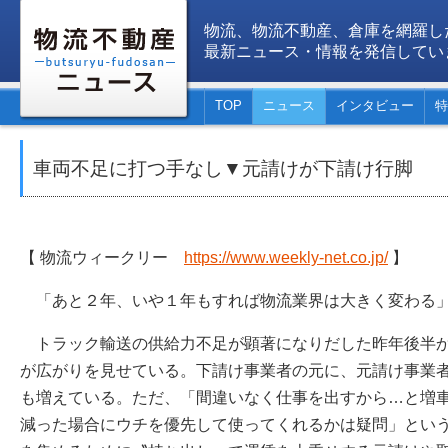
物流、物流不動産、倉庫を網羅し
最新ニュース・情報を発信してい
TOP
ニュース
インタビュー
特
車両不足に打つ手なし▼元請けが下請け行脚
【 物流ウィークリー
https://www.weekly-net.co.jp/
】
「あと２年、いや１年もすれば物流業界は大きく変わる
トラック輸送の供給力不足が顕著になりだした昨年後半か
が広がりを見せている。下請け事業者の元に、元請け事業
も増えている。ただ、「間違いなく仕事を出すから…と増
減った場合にウチを優先して使ってくれるかは疑問」とい