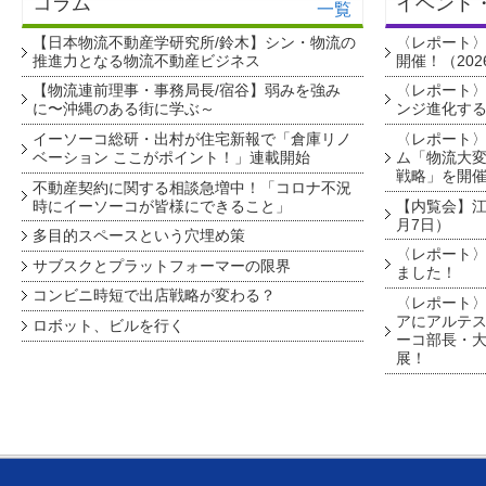
コラム
イベント
一覧
【日本物流不動産学研究所/鈴木】シン・物流の
〈レポート
推進力となる物流不動産ビジネス
開催！（202
【物流連前理事・事務局長/宿谷】弱みを強み
〈レポート〉
に〜沖縄のある街に学ぶ～
ンジ進化す
イーソーコ総研・出村が住宅新報で「倉庫リノ
〈レポート
ベーション ここがポイント！」連載開始
ム「物流大変
戦略」を開
不動産契約に関する相談急増中！「コロナ不況
時にイーソーコが皆様にできること」
【内覧会】江戸
月7日）
多目的スペースという穴埋め策
〈レポート〉
サブスクとプラットフォーマーの限界
ました！
コンビニ時短で出店戦略が変わる？
〈レポート〉
アにアルテ
ロボット、ビルを行く
ーコ部長・大
展！