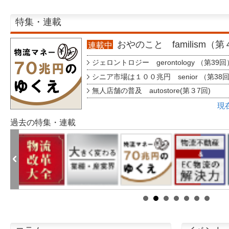
特集・連載
おやのこと familism（
連載中
ジェロントロジー gerontology （第39回
シニア市場は１００兆円 senior （第38
無人店舗の普及 autostore(第３7回)
現
過去の特集・連載