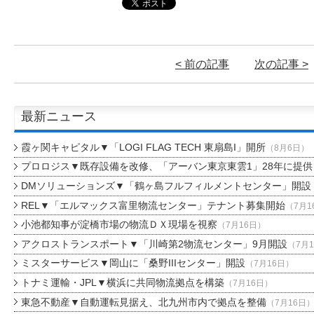
< 前の記事
次の記事 >
最新ニュース
霞ヶ関キャピタル▼「LOGI FLAG TECH 東扇島I」開所
（8月6日）
プロロジス▼既存設備を改修、「アーバン東京東雲1」28年に提供
DMソリューションズ▼「鶴ヶ島フルフィルメントセンター」開設
REL▼「エルマックス富里物流センター」テナント募集開始
（7月1
小池都知事が淀橋市場の物流ＤＸ現場を視察
（7月16日）
アクロストランスポート▼「川崎第2物流センター」9月開設
（7月
ミスターサービス▼岡山に「桑野IIIセンター」開設
（7月16日）
トナミ運輸・JPL▼横浜に共同物流拠点を構築
（7月16日）
東急不動産▼自動運転見据え、北九州市内で拠点を整備
（7月16日