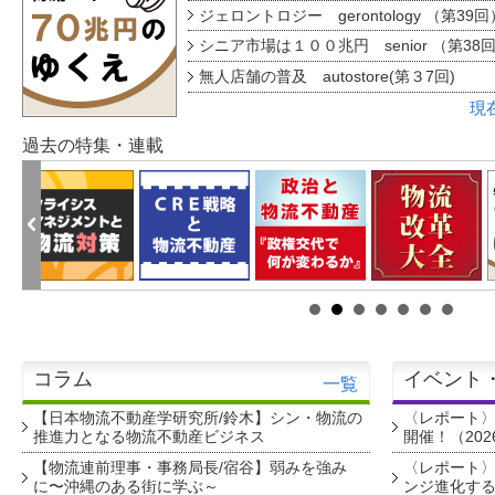
ジェロントロジー gerontology （第39回
シニア市場は１００兆円 senior （第38
無人店舗の普及 autostore(第３7回)
現
過去の特集・連載
コラム
イベント
一覧
【日本物流不動産学研究所/鈴木】シン・物流の
〈レポート
推進力となる物流不動産ビジネス
開催！（202
【物流連前理事・事務局長/宿谷】弱みを強み
〈レポート〉
に〜沖縄のある街に学ぶ～
ンジ進化す