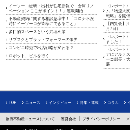
イーソーコ総研・出村が住宅新報で「倉庫リノ
〈レポート
ベーション ここがポイント！」連載開始
ム「物流大変
戦略」を開
不動産契約に関する相談急増中！「コロナ不況
時にイーソーコが皆様にできること」
【内覧会】江戸
月7日）
多目的スペースという穴埋め策
〈レポート〉
サブスクとプラットフォーマーの限界
ました！
コンビニ時短で出店戦略が変わる？
〈レポート〉
アにアルテ
ロボット、ビルを行く
ーコ部長・大
展！
TOP
ニュース
インタビュー
特集・連載
コラム
物流不動産ニュースについて
運営会社
プライバシーポリシー