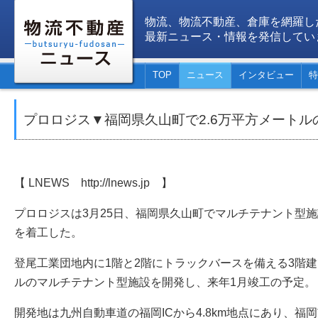
物流、物流不動産、倉庫を網羅し
最新ニュース・情報を発信してい
TOP
ニュース
インタビュー
特
プロロジス▼福岡県久山町で2.6万平方メート
【 LNEWS http://lnews.jp 】
プロロジスは3月25日、福岡県久山町でマルチテナント型
を着工した。
登尾工業団地内に1階と2階にトラックバースを備える3階建
ルのマルチテナント型施設を開発し、来年1月竣工の予定。
開発地は九州自動車道の福岡ICから4.8km地点にあり、