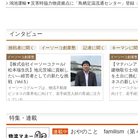
鴻池運輸▼災害時協力物資拠点に「鳥栖定温流通センター」登録
（
インタビュー
挑戦者に聞く
イーソーコ創業塾
記者に聞く
キーマンに聞
イーソーコ創業塾
イーソーコ創業塾
【株式会社イーソーコクール/
【マテハンア
松本瑞生氏】地元茨城に貢献し
建物取引士/
たい—経営者としての新たな挑
を土台に挑む
戦（Vol.5）
ネスの新しい視
イーソーコグループは、物流不動産
イーソーコグル
ビジネスの業界化に向けて、若手経営人財の育成に注力
向けて、若手経営
している...
特集・連載
おやのこと familism（
連載中