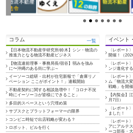
コラム
イベント
一覧
【日本物流不動産学研究所/鈴木】シン・物流の
〈レポート
推進力となる物流不動産ビジネス
開催！（202
【物流連前理事・事務局長/宿谷】弱みを強み
〈レポート〉
に〜沖縄のある街に学ぶ～
ンジ進化す
イーソーコ総研・出村が住宅新報で「倉庫リノ
〈レポート
ベーション ここがポイント！」連載開始
ム「物流大変
戦略」を開
不動産契約に関する相談急増中！「コロナ不況
時にイーソーコが皆様にできること」
【内覧会】江戸
月7日）
多目的スペースという穴埋め策
〈レポート〉
サブスクとプラットフォーマーの限界
ました！
コンビニ時短で出店戦略が変わる？
〈レポート〉
アにアルテ
ロボット、ビルを行く
ーコ部長・大