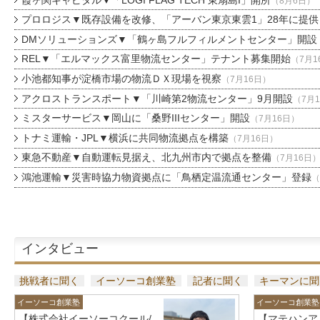
（8月6日）
プロロジス▼既存設備を改修、「アーバン東京東雲1」28年に提供
DMソリューションズ▼「鶴ヶ島フルフィルメントセンター」開設
REL▼「エルマックス富里物流センター」テナント募集開始
（7月1
小池都知事が淀橋市場の物流ＤＸ現場を視察
（7月16日）
アクロストランスポート▼「川崎第2物流センター」9月開設
（7月
ミスターサービス▼岡山に「桑野IIIセンター」開設
（7月16日）
トナミ運輸・JPL▼横浜に共同物流拠点を構築
（7月16日）
東急不動産▼自動運転見据え、北九州市内で拠点を整備
（7月16日
鴻池運輸▼災害時協力物資拠点に「鳥栖定温流通センター」登録
（
インタビュー
挑戦者に聞く
イーソーコ創業塾
記者に聞く
キーマンに聞
イーソーコ創業塾
イーソーコ創業塾
【株式会社イーソーコクール/
【マテハンア