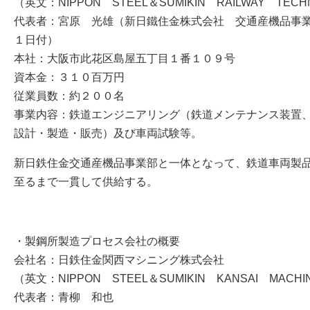
（英文：NIPPON STEEL＆SUMIKIN RAILWAY TEC
代表者：宮原 光雄（新日鐵住金株式会社 交通産機品事
１日付）
本社：大阪市此花区島屋五丁目１番１０９号
資本金：３１０百万円
従業員数：約２００名
事業内容：鉄道エンジニアリング（鉄道メンテナンス装置
設計・製造・販売）及び車両試験等。
新日鉄住金交通産機品事業部と一体となって、鉄道車両製
至るまで一貫して供給する。
・製鋼所製造プロセス会社の概要
会社名：日鉄住金関西マシニング株式会社
（英文：NIPPON STEEL＆SUMIKIN KANSAI MACH
代表者：青柳 和也