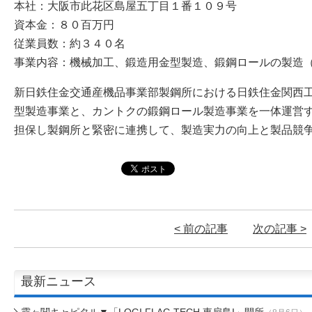
本社：大阪市此花区島屋五丁目１番１０９号
資本金：８０百万円
従業員数：約３４０名
事業内容：機械加工、鍛造用金型製造、鍛鋼ロールの製造
新日鉄住金交通産機品事業部製鋼所における日鉄住金関西
型製造事業と、カントクの鍛鋼ロール製造事業を一体運営
担保し製鋼所と緊密に連携して、製造実力の向上と製品競
< 前の記事
次の記事 >
最新ニュース
霞ヶ関キャピタル▼「LOGI FLAG TECH 東扇島I」開所